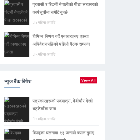
प्रवासी र रिटर्नी नेपालीको पीडा सरकारको
कार्यसूचीमा समेटिनुपर्छ
४ महिना अगाडि
विभिन्न निर्णय गर्दै एनआरएनए एकता
अधिवेशनपछिको पहिलो बैठक सम्पन्न
५ महिना अगाडि
न्युज बैंक बिषेश
View All
पत्रकारहरुको पदयात्रा, देबीचौर देखी
भट्टेडाँडा सम्म
१ महिना अगाडि
बिपद्का घटनामा ९३ जनाले ज्यान गुमाए,