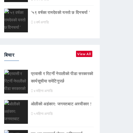
‘५९ वर्षका रामदेवकाे यस्ताे छ दिनचर्या ’
२ वर्ष अगाडि
बिचार
View All
प्रवासी र रिटर्नी नेपालीको पीडा सरकारको
कार्यसूचीमा समेटिनुपर्छ
४ महिना अगाडि
ओलीको अहंकार: जनमतबाट अस्वीकार !
५ महिना अगाडि