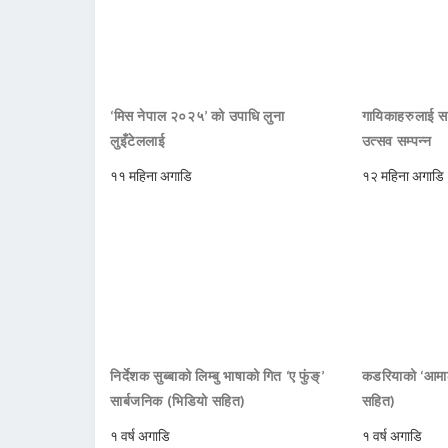
‘मिस नेपाल २०२५’ को उपाधि लुना
गायिकाहरुलाई सम
लुइँटेललाई
उत्सव सम्पन्न
११ महिना अगाडि
१२ महिना अगाडि
निर्देशक सुब्बाको लिम्बु भाषाको गित ‘ए फुंङ्’
कडरियाको ‘आमाले
सार्बजनिक (भिडियो सहित)
सहित)
१ वर्ष अगाडि
१ वर्ष अगाडि