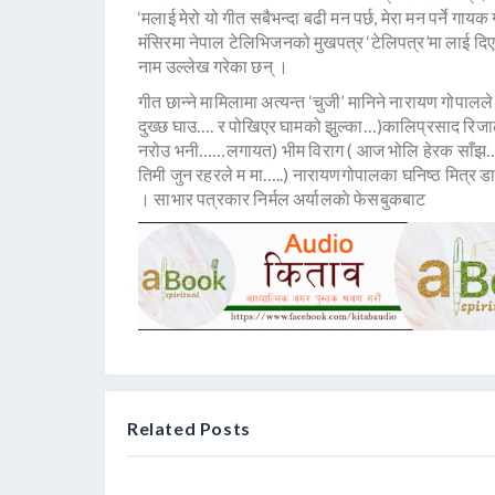
‘मलाई मेरो यो गीत सबैभन्दा बढी मन पर्छ, मेरा मन पर्ने 
मंसिरमा नेपाल टेलिभिजनको मुखपत्र ‘टेलिपत्र’मा लाई दिए
नाम उल्लेख गरेका छन् ।
गीत छान्ने मामिलामा अत्यन्त ‘चुजी’ मानिने नारायण गोप
दुख्छ घाउ…. र पोखिएर घामको झुल्का…)कालिप्रसाद रिजाल
नरोउ भनी……लगायत) भीम विराग ( आज भोलि हेरक साँझ…, त
तिमी जुन रहरले म मा…..) नारायणगोपालका घनिष्ठ मित्र डाक्
। साभार पत्रकार निर्मल अर्यालकाे फेसबुकबाट
Related Posts