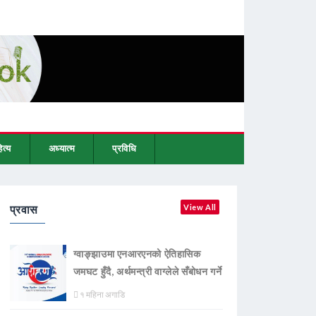
ित्य
अध्यात्म
प्रविधि
प्रवास
View All
ग्वाङ्झाउमा एनआरएनको ऐतिहासिक
जमघट हुँदै, अर्थमन्त्री वाग्लेले सँबोधन गर्ने
१ महिना अगाडि