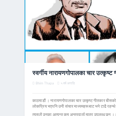
स्वर्गीय नारायणगोपालका चार उत्कृष्ट ग
Bhim Thapa
५ वर्ष अगाडि
काठमाडाैं । नारायणगोपालका चार उत्कृष्ट गीतकार बीसक
लोकप्रिय भएपनि उनी संचार माध्यमहरूबाट भने टाढै रहन्थे
त्यसलै उनका अत्यन्त कम अन्तरवार्ता मात्र उपलब्ध छन् । अन