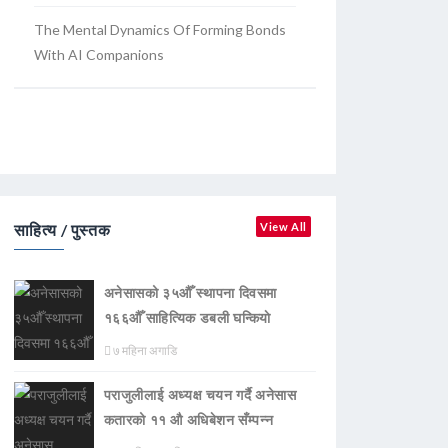
The Mental Dynamics Of Forming Bonds
With AI Companions
साहित्य / पुस्तक
View All
अनेसासको ३५औँ स्थापना दिवसमा
१६६औँ साहित्यिक डबली घन्कियाे
७ महिना अगाडि
पराजुलीलाई अध्यक्ष चयन गर्दै अनेसास
कतारको ११ औ अधिबेशन सँम्पन्न