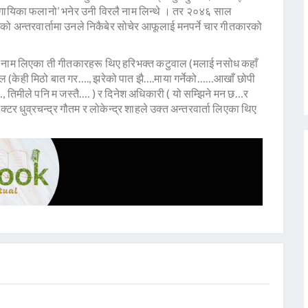
गायक गायिका फलानो’ भनेर उनी विरलै नाम लिन्थे । तर २०४६ साल
को अन्तरवार्तामा उनले निकैबेर सोचेर आफूलाई मनपर्ने चार गीतकारको
ालले नाम लिएका ती गीतकारहरू थिए हरिभक्त कटुवाल (मलाई नसोध कहाँ
 (केही मिठो बात गर…., झरेको पात झै….माया गर्नेको……आखाँ छोपी
िमीले पनि म जस्तै…. ) र दिनेश अधिकारी ( यो सम्झिने मन छ…र
टर धुव्रचन्द्र गौतम र लोकेन्द्र शाहले उक्त अन्तरवार्ता लिएका थिए