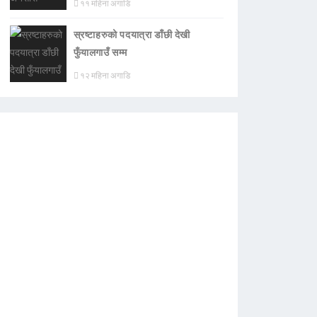
११ महिना अगाडि
स्रष्टाहरुको पदयात्रा डाँछी देखी
फुँयालगाउँ सम्म
१२ महिना अगाडि