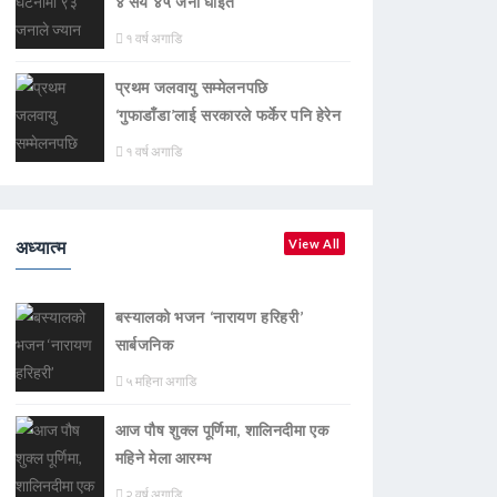
४ सय ४५ जना घाइते
१ वर्ष अगाडि
प्रथम जलवायु सम्मेलनपछि
‘गुफाडाँडा’लाई सरकारले फर्केर पनि हेरेन
१ वर्ष अगाडि
अध्यात्म
View All
बस्यालको भजन ‘नारायण हरिहरी’
सार्बजनिक
५ महिना अगाडि
आज पौष शुक्ल पूर्णिमा, शालिनदीमा एक
महिने मेला आरम्भ
२ वर्ष अगाडि