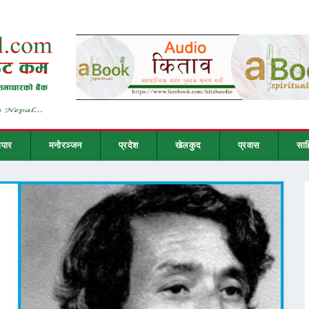
ापार
मनोरञ्जन
प्रदेश
खेलकुद
प्रवास
साह