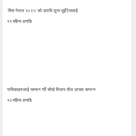
‘मिस नेपाल २०२५’ को उपाधि लुना लुइँटेललाई
११ महिना अगाडि
गायिकाहरुलाई सम्मान गर्दै चौथो मिलाप तीज उत्सव सम्पन्न
१२ महिना अगाडि