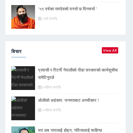
‘५९ वर्षका रामदेवकाे यस्ताे छ दिनचर्या ’
२ वर्ष अगाडि
बिचार
View All
प्रवासी र रिटर्नी नेपालीको पीडा सरकारको कार्यसूचीमा
समेटिनुपर्छ
४ महिना अगाडि
ओलीको अहंकार: जनमतबाट अस्वीकार !
५ महिना अगाडि
मत अब नारालाई होइन, नतिजालाई चाहिन्छ