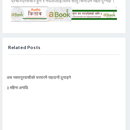
प्रचारप्रसचार हुने र नेपाललाई विश्व सामु चिनाउन मद्दत पुग्नेछ ।
Related Posts
अब भक्तपुरवासीको घरघरमै राहदानी पुर्‍याइने
३ महिना अगाडि