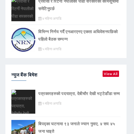
प्रवासी र रिटर्नी नेपालीको पीडा सरकारको कार्यसूचीमा
समेटिनुपर्छ
४ महिना अगाडि
विभिन्न निर्णय गर्दै एनआरएनए एकता अधिवेशनपछिको
पहिलो बैठक सम्पन्न
५ महिना अगाडि
न्युज बैंक बिषेश
View All
पत्रकारहरुको पदयात्रा, देबीचौर देखी भट्टेडाँडा सम्म
१ महिना अगाडि
बिपद्का घटनामा ९३ जनाले ज्यान गुमाए, ४ सय ४५
जना घाइते