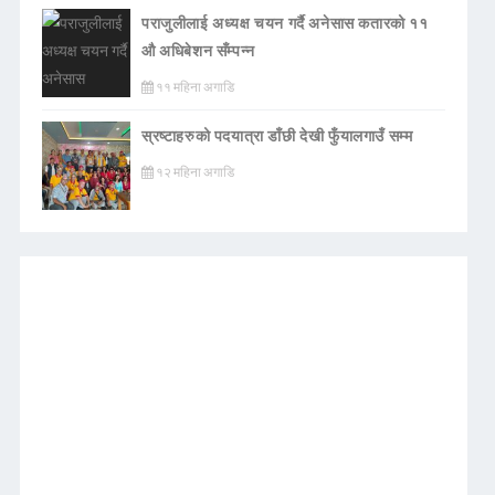
पराजुलीलाई अध्यक्ष चयन गर्दै अनेसास कतारको ११
औ अधिबेशन सँम्पन्न
११ महिना अगाडि
स्रष्टाहरुको पदयात्रा डाँछी देखी फुँयालगाउँ सम्म
१२ महिना अगाडि