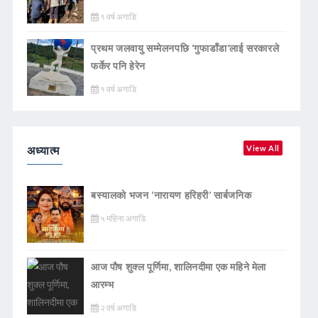
१ वर्ष अगाडि
प्रथम जलवायु सम्मेलनपछि ‘गुफाडाँडा’लाई सरकारले
फर्केर पनि हेरेन
१ वर्ष अगाडि
अध्यात्म
View All
बस्यालको भजन ‘नारायण हरिहरी’ सार्बजनिक
५ महिना अगाडि
आज पौष शुक्ल पूर्णिमा, शालिनदीमा एक महिने मेला
आरम्भ
२ वर्ष अगाडि