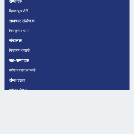
सम्पादक
दिपक पुडासैनी
समाचार संयोजक
भिम कुमार थापा
संचालक
निराजन भण्डारी
सह-सम्पादक
गणेश प्रसाद वन्जाडे
संम्वाददाता
महेश्वर नेपाल
CONTACT
Address
Balaju, Kathmandu, Nepal.