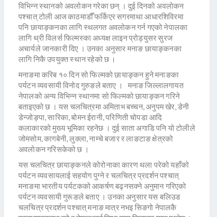
विभिन्न स्थानको अवलोकन गरेका छन् । दुई दिनको अवलोकन
पश्चात् टोली आज काठमाडौँ फर्किएर सगरमाथा आधारशिविरमा
पनि छायाङ्कनका लागि स्थलगत अवलोकन गर्न गएको नेपालका
लागि थ्री विलर्स फिल्मस्का अध्यक्ष लाइन प्रोड्युसर सुरज
अचार्यले जानकारी दिए । उनका अनुसार मनाङ छायाङ्कनका
लागि निकै उपयुक्त स्थान रहेको छ ।
मनाङमा करिब १० दिन सो फिल्मको छायाङ्कन हुने मनाङका
पर्यटन व्यवसायी विनोद गुरुङले बताए । मनाङ जिल्लालगायत
नेपालको अन्य विभिन्न स्थानमा सो फिल्मको छायाङ्कन गरिने
बताइएको छ । यस चलचित्रमा अमिताभ बच्चन, अनुपम खेर, डेनी
डेन्जोङ्पा, सारिका, बोमन ईरानी, परिणिती चोपडा आदि
कलाकारको मुख्य भूमिका रहनेछ । दुई साता अगाडि पनि यो टोलीले
जोमसोम, कागबेनी, लुक्ला, नाम्चे बजार र लाङटाङ क्षेत्रको
अवलोकन गरिसकेको छ ।
यस चलचित्र छायाङ्कनले कोरोनाका कारण थला परेको यहाँको
पर्यटन व्यवसायलाई सहयोग पुग्ने र चलचित्र प्रदर्शन पश्चात्
मनाङमा भारतीय पर्यटकको आकर्षण बढ्नसक्ने अनुमान गरिएको
पर्यटन व्यवसायी गुरूङले बताए । उनका अनुसार यस बलिउड
चलचित्र प्रदर्शन पश्चात् मनाङ मात्र नभइ सिङगो नेपालकै