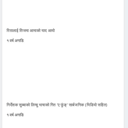
रितालाई तिजमा आमाको याद आयो
१ वर्ष अगाडि
निर्देशक सुब्बाको लिम्बु भाषाको गित ‘ए फुंङ्’ सार्बजनिक (भिडियो सहित)
१ वर्ष अगाडि