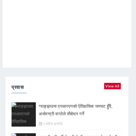
प्रवास
View All
ग्वाङ्झाउमा एनआरएनको ऐतिहासिक जमघट हुँदै,
अर्थमन्त्री वाग्लेले सँबोधन गर्ने
१ महिना अगाडि