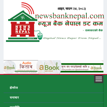
होमपेज
समाचार