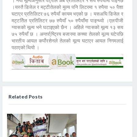
। नयाँ मूल्यअनुसार पट्रोल अब प्रतिलिटर १ सय रुपैयाँमा पाइनेछ
।यस्तै डिजेल र मट्टीतेलको मुल्य पनि लिटरमा १ रुपैया ५० पैशा
घटाएर प्रतिलिटर ७६ रुपैयाँ कायम भएको छ । यसअघि डिजेल र
मट्टतिेल प्रतिलिटर ७७ रुपैयाँ ५० रुपैयाँमा पाइन्थ्यो ।एलपीजी
ग्यासको मूल्य भने घटाइएको छैन । अहिले ग्यासको मूल्य १३ सय
७५ रुपैयाँ छ । अन्तर्रा्ष्ट्रिय बजारमा कच्चा तेलको मूल्य घटेपछि
भारतीय आयल कर्पोरशेनले तेलको मूल्य घटाएर आयल निगमलाई
पठाएको थियो ।
Related Posts