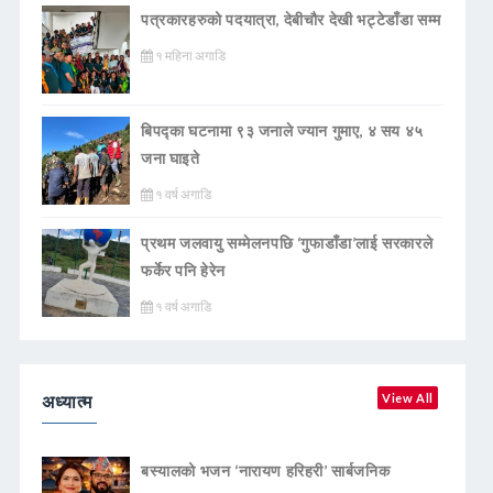
पत्रकारहरुको पदयात्रा, देबीचौर देखी भट्टेडाँडा सम्म
१ महिना अगाडि
बिपद्का घटनामा ९३ जनाले ज्यान गुमाए, ४ सय ४५
जना घाइते
१ वर्ष अगाडि
प्रथम जलवायु सम्मेलनपछि ‘गुफाडाँडा’लाई सरकारले
फर्केर पनि हेरेन
१ वर्ष अगाडि
अध्यात्म
View All
बस्यालको भजन ‘नारायण हरिहरी’ सार्बजनिक