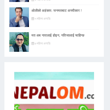
ओलीको अहंकार: जनमतबाट अस्वीकार !
५ महिना अगाडि
मत अब नारालाई होइन, नतिजालाई चाहिन्छ
७ महिना अगाडि