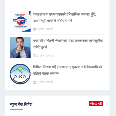
ग्वाङ्झाउमा एनआरएनको ऐतिहासिक जमघट हुँदै,
अर्थमन्त्री वाग्लेले सँबोधन गर्ने
१ महिना अगाडि
प्रवासी र रिटर्नी नेपालीको पीडा सरकारको कार्यसूचीमा
समेटिनुपर्छ
४ महिना अगाडि
विभिन्न निर्णय गर्दै एनआरएनए एकता अधिवेशनपछिको
पहिलो बैठक सम्पन्न
५ महिना अगाडि
न्युज बैंक बिषेश
View All