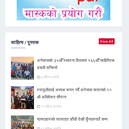
साहित्य / पुस्तक
View All
अनेसासको ३५औँ स्थापना दिवसमा १६६औँ साहित्यिक
डबली घन्कियाे
७ महिना अगाडि
पराजुलीलाई अध्यक्ष चयन गर्दै अनेसास कतारको ११
औ अधिबेशन सँम्पन्न
११ महिना अगाडि
स्रष्टाहरुको पदयात्रा डाँछी देखी फुँयालगाउँ सम्म
१२ महिना अगाडि