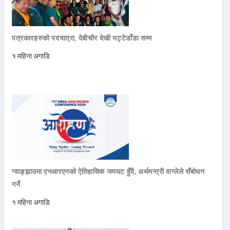
पत्रकारहरुको पदयात्रा, देबीचौर देखी भट्टेडाँडा सम्म
१ महिना अगाडि
ग्वाङ्झाउमा एनआरएनको ऐतिहासिक जमघट हुँदै, अर्थमन्त्री वाग्लेले सँबोधन
गर्ने
१ महिना अगाडि