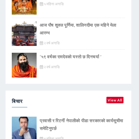
५ महिना अगाडि
आज पौष शुक्ल पूर्णिमा, शालिनदीमा एक महिने मेला
आरम्भ
२ वर्ष अगाडि
‘५९ वर्षका रामदेवकाे यस्ताे छ दिनचर्या ’
२ वर्ष अगाडि
बिचार
View All
प्रवासी र रिटर्नी नेपालीको पीडा सरकारको कार्यसूचीमा
समेटिनुपर्छ
४ महिना अगाडि