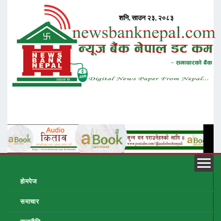
होमपेज
समाचार