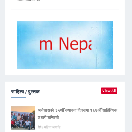
साहित्य / पुस्तक
View All
अनेसासको ३५औँ स्थापना दिवसमा १६६औँ साहित्यिक
डबली घन्कियाे
७ महिना अगाडि