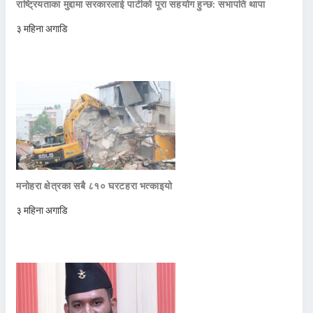
राष्ट्रियताका मुद्दामा सरकारलाई पार्टीको पूरा सहयोग हुन्छ: सभापति थापा
३ महिना अगाडि
मनोहरा क्षेत्रका सबै ८१० घरटहरा भत्काइयो
३ महिना अगाडि