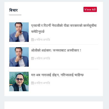
बिचार
View All
प्रवासी र रिटर्नी नेपालीको पीडा सरकारको कार्यसूचीमा
समेटिनुपर्छ
४ महिना अगाडि
ओलीको अहंकार: जनमतबाट अस्वीकार !
५ महिना अगाडि
मत अब नारालाई होइन, नतिजालाई चाहिन्छ
७ महिना अगाडि