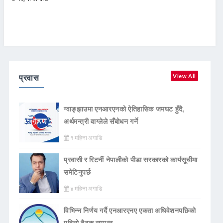
प्रवास
View All
ग्वाङ्झाउमा एनआरएनको ऐतिहासिक जमघट हुँदै,
अर्थमन्त्री वाग्लेले सँबोधन गर्ने
१ महिना अगाडि
प्रवासी र रिटर्नी नेपालीको पीडा सरकारको कार्यसूचीमा
समेटिनुपर्छ
४ महिना अगाडि
विभिन्न निर्णय गर्दै एनआरएनए एकता अधिवेशनपछिको
पहिलो बैठक सम्पन्न