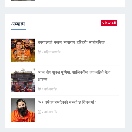
अध्यात्म
View All
बस्यालको भजन ‘नारायण हरिहरी’ सार्बजनिक
५ महिना अगाडि
आज पौष शुक्ल पूर्णिमा, शालिनदीमा एक महिने मेला
आरम्भ
२ वर्ष अगाडि
‘५९ वर्षका रामदेवकाे यस्ताे छ दिनचर्या ’
२ वर्ष अगाडि