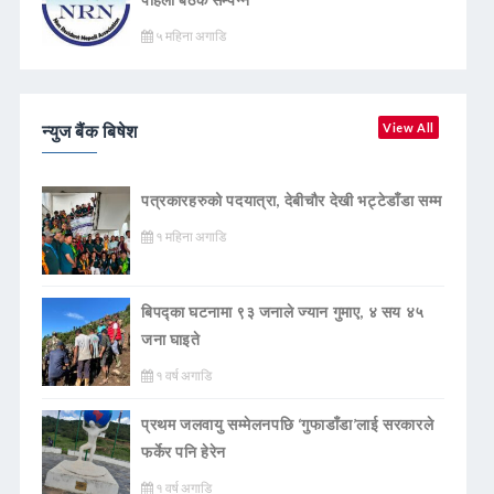
५ महिना अगाडि
न्युज बैंक बिषेश
View All
पत्रकारहरुको पदयात्रा, देबीचौर देखी भट्टेडाँडा सम्म
१ महिना अगाडि
बिपद्का घटनामा ९३ जनाले ज्यान गुमाए, ४ सय ४५
जना घाइते
१ वर्ष अगाडि
प्रथम जलवायु सम्मेलनपछि ‘गुफाडाँडा’लाई सरकारले
फर्केर पनि हेरेन
१ वर्ष अगाडि