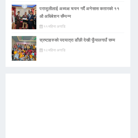
पराजुलीलाई अध्यक्ष चयन गर्दै अनेसास कतारको ११
औ अधिबेशन सँम्पन्न
११ महिना अगाडि
स्रष्टाहरुको पदयात्रा डाँछी देखी फुँयालगाउँ सम्म
१२ महिना अगाडि