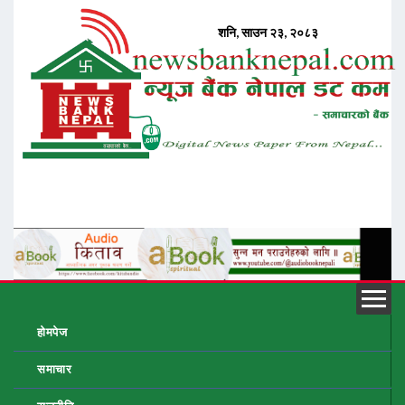
होमपेज
समाचार