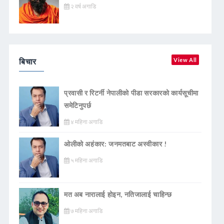
२ वर्ष अगाडि
बिचार
View All
प्रवासी र रिटर्नी नेपालीको पीडा सरकारको कार्यसूचीमा
समेटिनुपर्छ
४ महिना अगाडि
ओलीको अहंकार: जनमतबाट अस्वीकार !
५ महिना अगाडि
मत अब नारालाई होइन, नतिजालाई चाहिन्छ
७ महिना अगाडि