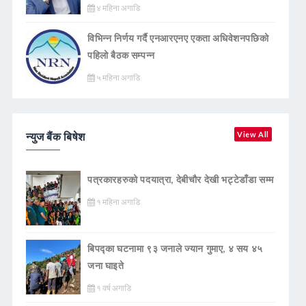
४ महिना अगाडि
विभिन्न निर्णय गर्दै एनआरएनए एकता अधिवेशनपछिको
पहिलो बैठक सम्पन्न
५ महिना अगाडि
न्युज बैंक बिषेश
View All
पत्रकारहरुको पदयात्रा, देबीचौर देखी भट्टेडाँडा सम्म
१ महिना अगाडि
बिपद्का घटनामा ९३ जनाले ज्यान गुमाए, ४ सय ४५
जना घाइते
१ वर्ष अगाडि