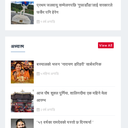
प्रथम जलवायु सम्मेलनपछि ‘गुफाडाँडा’लाई सरकारले
फर्केर पनि हेरेन
१ वर्ष अगाडि
अध्यात्म
View All
बस्यालको भजन ‘नारायण हरिहरी’ सार्बजनिक
५ महिना अगाडि
आज पौष शुक्ल पूर्णिमा, शालिनदीमा एक महिने मेला
आरम्भ
२ वर्ष अगाडि
‘५९ वर्षका रामदेवकाे यस्ताे छ दिनचर्या ’