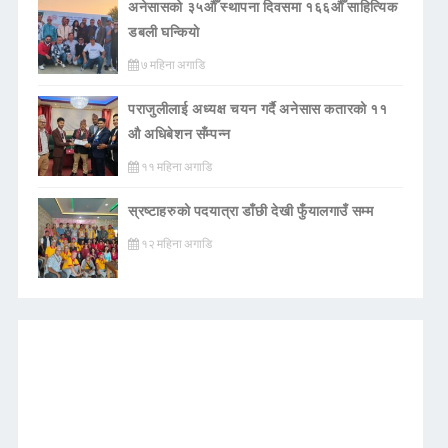
अनेसासको ३५औँ स्थापना दिवसमा १६६औँ साहित्यिक
डबली घन्कियाे
७ महिना अगाडि
पराजुलीलाई अध्यक्ष चयन गर्दै अनेसास कतारको ११
औ अधिबेशन सँम्पन्न
११ महिना अगाडि
स्रष्टाहरुको पदयात्रा डाँछी देखी फुँयालगाउँ सम्म
१२ महिना अगाडि