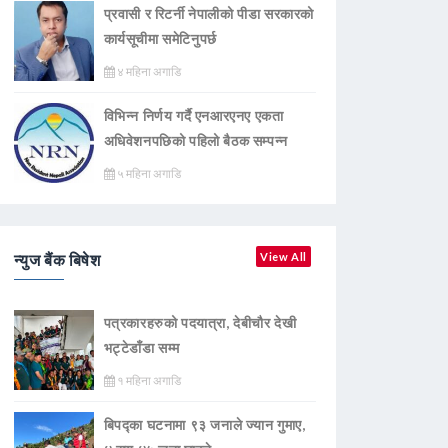
प्रवासी र रिटर्नी नेपालीको पीडा सरकारको
कार्यसूचीमा समेटिनुपर्छ
४ महिना अगाडि
विभिन्न निर्णय गर्दै एनआरएनए एकता
अधिवेशनपछिको पहिलो बैठक सम्पन्न
५ महिना अगाडि
न्युज बैंक बिषेश
View All
पत्रकारहरुको पदयात्रा, देबीचौर देखी
भट्टेडाँडा सम्म
१ महिना अगाडि
बिपद्का घटनामा ९३ जनाले ज्यान गुमाए,