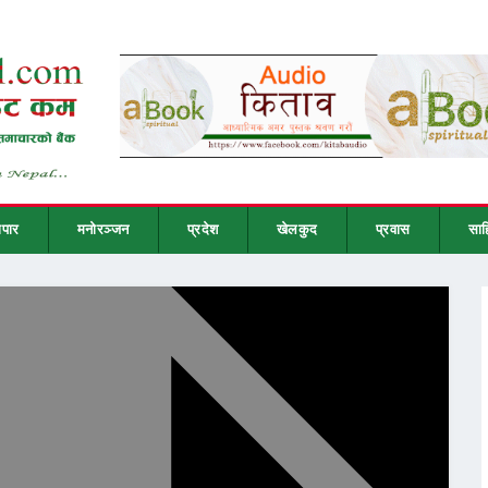
ापार
मनोरञ्जन
प्रदेश
खेलकुद
प्रवास
साह