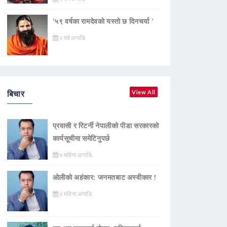
‘५९ वर्षका रामदेवकाे यस्ताे छ दिनचर्या ’
२ वर्ष अगाडि
बिचार
View All
प्रवासी र रिटर्नी नेपालीको पीडा सरकारको
कार्यसूचीमा समेटिनुपर्छ
४ महिना अगाडि
ओलीको अहंकार: जनमतबाट अस्वीकार !
४ महिना अगाडि