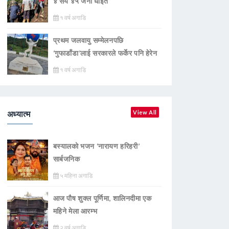
४ सय ४५ जना घाइते
१ वर्ष अगाडि
प्रथम जलवायु सम्मेलनपछि
‘गुफाडाँडा’लाई सरकारले फर्केर पनि हेरेन
१ वर्ष अगाडि
अध्यात्म
View All
बस्यालको भजन ‘नारायण हरिहरी’
सार्बजनिक
५ महिना अगाडि
आज पौष शुक्ल पूर्णिमा, शालिनदीमा एक
महिने मेला आरम्भ
२ वर्ष अगाडि