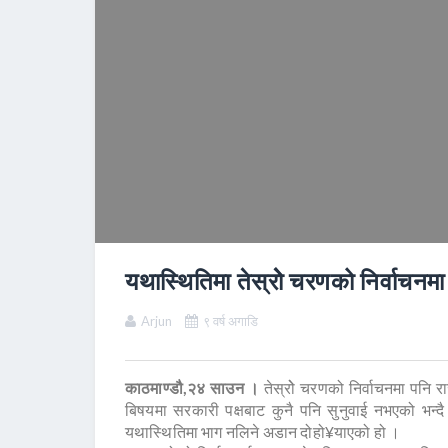
यथास्थितिमा तेस्रोे चरणको निर्वाचनम
Arjun
९ वर्ष अगाडि
काठमाण्डौ,२४ साउन ।
तेस्रोे चरणको निर्वाचनमा पनि 
बिषयमा सरकारी पक्षबाट कुनै पनि सुनुवाई नभएको भन्दै स
यथास्थितिमा भाग नलिने अडान दोहो¥याएको हो ।