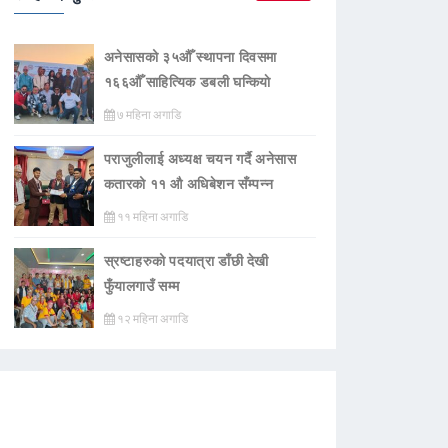
अनेसासको ३५औँ स्थापना दिवसमा
१६६औँ साहित्यिक डबली घन्कियाे
७ महिना अगाडि
पराजुलीलाई अध्यक्ष चयन गर्दै अनेसास
कतारको ११ औ अधिबेशन सँम्पन्न
११ महिना अगाडि
स्रष्टाहरुको पदयात्रा डाँछी देखी
फुँयालगाउँ सम्म
१२ महिना अगाडि