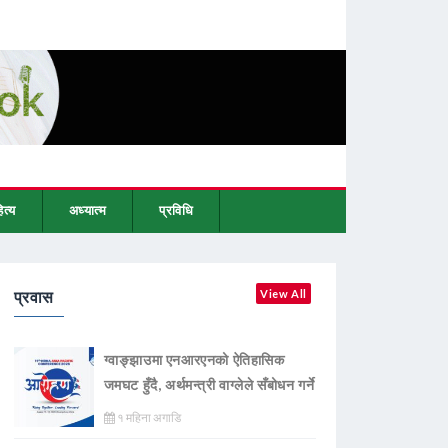
ित्य
अध्यात्म
प्रविधि
प्रवास
View All
ग्वाङ्झाउमा एनआरएनको ऐतिहासिक
जमघट हुँदै, अर्थमन्त्री वाग्लेले सँबोधन गर्ने
१ महिना अगाडि