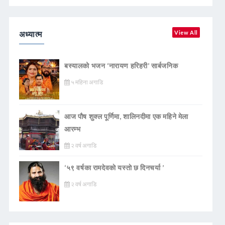
अध्यात्म
View All
बस्यालको भजन ‘नारायण हरिहरी’ सार्बजनिक
५ महिना अगाडि
आज पौष शुक्ल पूर्णिमा, शालिनदीमा एक महिने मेला
आरम्भ
२ वर्ष अगाडि
‘५९ वर्षका रामदेवकाे यस्ताे छ दिनचर्या ’
२ वर्ष अगाडि