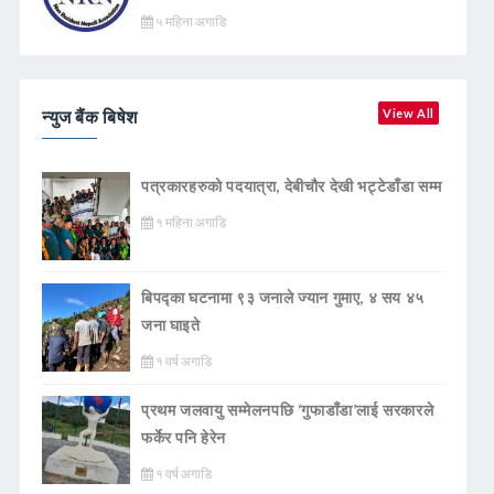
५ महिना अगाडि
न्युज बैंक बिषेश
View All
पत्रकारहरुको पदयात्रा, देबीचौर देखी भट्टेडाँडा सम्म
१ महिना अगाडि
बिपद्का घटनामा ९३ जनाले ज्यान गुमाए, ४ सय ४५
जना घाइते
१ वर्ष अगाडि
प्रथम जलवायु सम्मेलनपछि ‘गुफाडाँडा’लाई सरकारले
फर्केर पनि हेरेन
१ वर्ष अगाडि