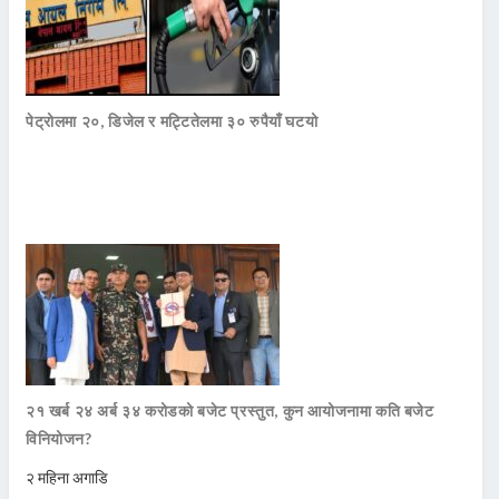
पेट्रोलमा २०, डिजेल र मट्टितेलमा ३० रुपैयाँ घटयो
२१ खर्ब २४ अर्ब ३४ करोडको बजेट प्रस्तुत, कुन आयोजनामा कति बजेट
विनियोजन?
२ महिना अगाडि