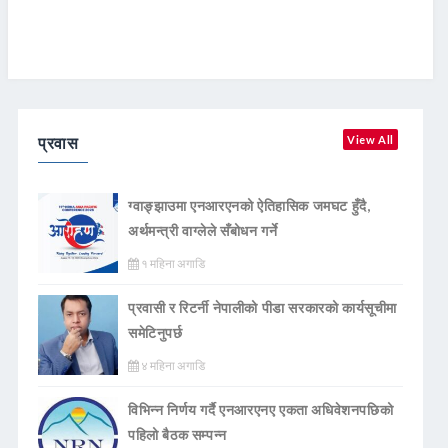
प्रवास
View All
ग्वाङ्झाउमा एनआरएनको ऐतिहासिक जमघट हुँदै,
अर्थमन्त्री वाग्लेले सँबोधन गर्ने
१ महिना अगाडि
प्रवासी र रिटर्नी नेपालीको पीडा सरकारको कार्यसूचीमा
समेटिनुपर्छ
४ महिना अगाडि
विभिन्न निर्णय गर्दै एनआरएनए एकता अधिवेशनपछिको
पहिलो बैठक सम्पन्न