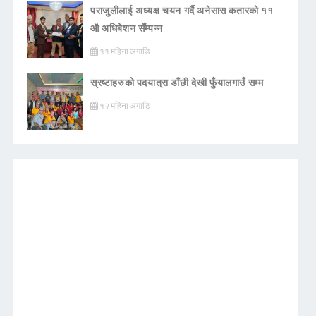
पराजुलीलाई अध्यक्ष चयन गर्दै अनेसास कतारको ११
औ अधिबेशन सँम्पन्न
११ महिना अगाडि
स्रष्टाहरुको पदयात्रा डाँछी देखी फुँयालगाउँ सम्म
१२ महिना अगाडि