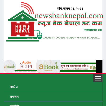
होमपेज
समाचार