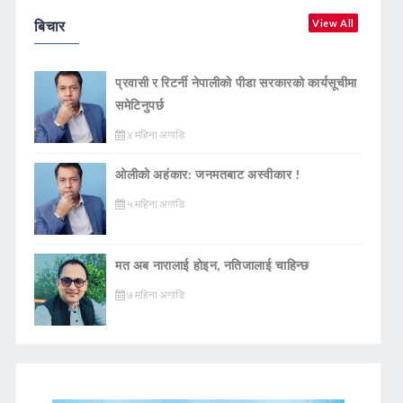
बिचार
View All
प्रवासी र रिटर्नी नेपालीको पीडा सरकारको कार्यसूचीमा
समेटिनुपर्छ
४ महिना अगाडि
ओलीको अहंकार: जनमतबाट अस्वीकार !
५ महिना अगाडि
मत अब नारालाई होइन, नतिजालाई चाहिन्छ
७ महिना अगाडि