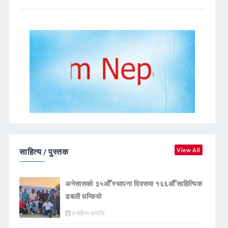
साहित्य / पुस्तक
View All
अनेसासको ३५औँ स्थापना दिवसमा १६६औँ साहित्यिक
डबली घन्कियाे
७ महिना अगाडि