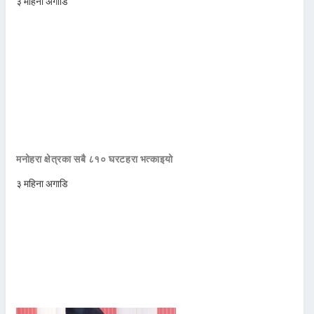
३ महिना अगाडि
मनोहरा क्षेत्रका सबै ८१० घरटहरा भत्काइयो
३ महिना अगाडि