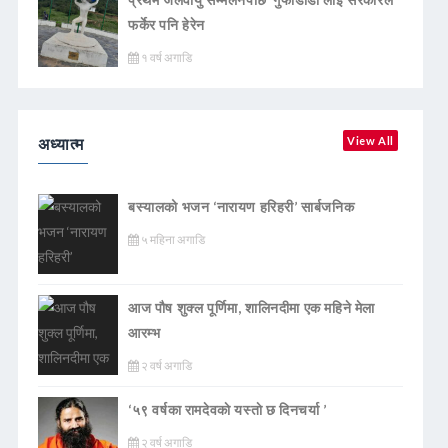
फर्केर पनि हेरेन
१ वर्ष अगाडि
अध्यात्म
View All
बस्यालको भजन ‘नारायण हरिहरी’ सार्बजनिक
५ महिना अगाडि
आज पौष शुक्ल पूर्णिमा, शालिनदीमा एक महिने मेला
आरम्भ
२ वर्ष अगाडि
‘५९ वर्षका रामदेवकाे यस्ताे छ दिनचर्या ’
२ वर्ष अगाडि