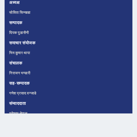
अध्यक्ष
सोविता सिम्खडा
सम्पादक
दिपक पुडासैनी
समाचार संयोजक
भिम कुमार थापा
संचालक
निराजन भण्डारी
सह-सम्पादक
गणेश प्रसाद वन्जाडे
संम्वाददाता
महेश्वर नेपाल
CONTACT