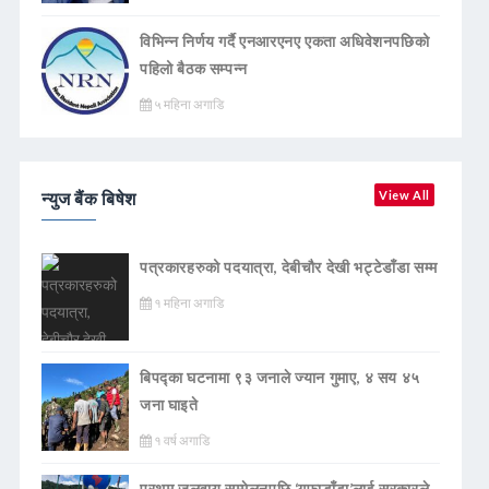
विभिन्न निर्णय गर्दै एनआरएनए एकता अधिवेशनपछिको
पहिलो बैठक सम्पन्न
५ महिना अगाडि
न्युज बैंक बिषेश
View All
पत्रकारहरुको पदयात्रा, देबीचौर देखी भट्टेडाँडा सम्म
१ महिना अगाडि
बिपद्का घटनामा ९३ जनाले ज्यान गुमाए, ४ सय ४५
जना घाइते
१ वर्ष अगाडि
प्रथम जलवायु सम्मेलनपछि ‘गुफाडाँडा’लाई सरकारले