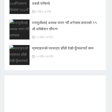
डबली घन्कियाे
७ महिना अगाडि
पराजुलीलाई अध्यक्ष चयन गर्दै अनेसास कतारको ११
औ अधिबेशन सँम्पन्न
११ महिना अगाडि
स्रष्टाहरुको पदयात्रा डाँछी देखी फुँयालगाउँ सम्म
१२ महिना अगाडि