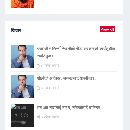
बिचार
View All
प्रवासी र रिटर्नी नेपालीको पीडा सरकारको कार्यसूचीमा
समेटिनुपर्छ
४ महिना अगाडि
ओलीको अहंकार: जनमतबाट अस्वीकार !
५ महिना अगाडि
मत अब नारालाई होइन, नतिजालाई चाहिन्छ
७ महिना अगाडि