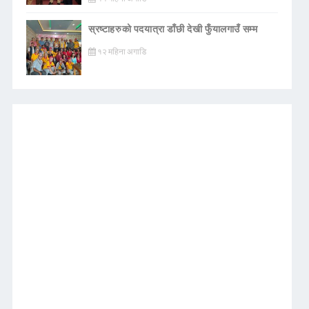
स्रष्टाहरुको पदयात्रा डाँछी देखी फुँयालगाउँ सम्म
१२ महिना अगाडि