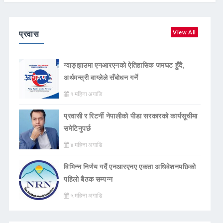
प्रवास
View All
ग्वाङ्झाउमा एनआरएनको ऐतिहासिक जमघट हुँदै,
अर्थमन्त्री वाग्लेले सँबोधन गर्ने
१ महिना अगाडि
प्रवासी र रिटर्नी नेपालीको पीडा सरकारको कार्यसूचीमा
समेटिनुपर्छ
४ महिना अगाडि
विभिन्न निर्णय गर्दै एनआरएनए एकता अधिवेशनपछिको
पहिलो बैठक सम्पन्न
५ महिना अगाडि