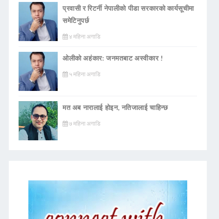
प्रवासी र रिटर्नी नेपालीको पीडा सरकारको कार्यसूचीमा
समेटिनुपर्छ
४ महिना अगाडि
ओलीको अहंकार: जनमतबाट अस्वीकार !
५ महिना अगाडि
मत अब नारालाई होइन, नतिजालाई चाहिन्छ
७ महिना अगाडि