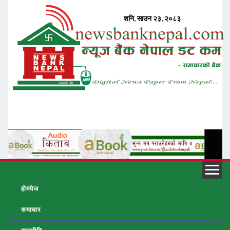
होमपेज
समाचार