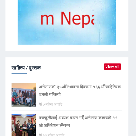
साहित्य / पुस्तक
View All
अनेसासको ३५औँ स्थापना दिवसमा १६६औँ साहित्यिक
डबली घन्कियाे
७ महिना अगाडि
पराजुलीलाई अध्यक्ष चयन गर्दै अनेसास कतारको ११
औ अधिबेशन सँम्पन्न
११ महिना अगाडि