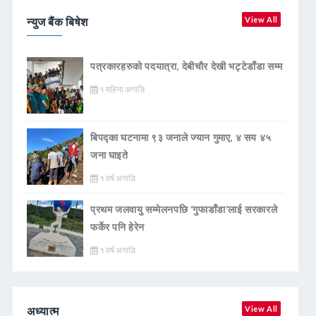
न्युज बैंक बिषेश
View All
पत्रकारहरुको पदयात्रा, देबीचौर देखी भट्टेडाँडा सम्म
१ महिना अगाडि
बिपद्का घटनामा ९३ जनाले ज्यान गुमाए, ४ सय ४५
जना घाइते
१ वर्ष अगाडि
प्रथम जलवायु सम्मेलनपछि ‘गुफाडाँडा’लाई सरकारले
फर्केर पनि हेरेन
१ वर्ष अगाडि
अध्यात्म
View All