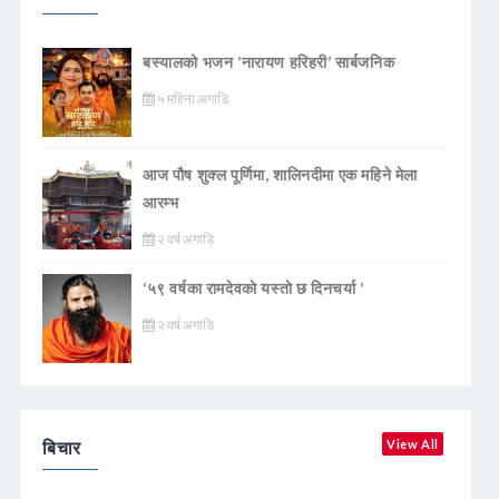
बस्यालको भजन ‘नारायण हरिहरी’ सार्बजनिक
५ महिना अगाडि
आज पौष शुक्ल पूर्णिमा, शालिनदीमा एक महिने मेला
आरम्भ
२ वर्ष अगाडि
‘५९ वर्षका रामदेवकाे यस्ताे छ दिनचर्या ’
२ वर्ष अगाडि
बिचार
View All