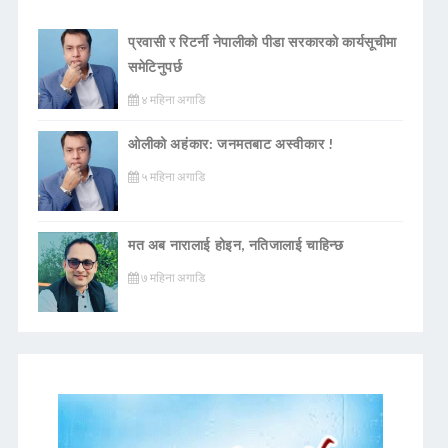
प्रवासी र रिटर्नी नेपालीको पीडा सरकारको कार्यसूचीमा
समेटिनुपर्छ
४ महिना अगाडि
ओलीको अहंकार: जनमतबाट अस्वीकार !
५ महिना अगाडि
मत अब नारालाई होइन, नतिजालाई चाहिन्छ
७ महिना अगाडि