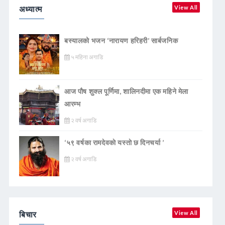
अध्यात्म
View All
बस्यालको भजन ‘नारायण हरिहरी’ सार्बजनिक
५ महिना अगाडि
आज पौष शुक्ल पूर्णिमा, शालिनदीमा एक महिने मेला
आरम्भ
२ वर्ष अगाडि
‘५९ वर्षका रामदेवकाे यस्ताे छ दिनचर्या ’
२ वर्ष अगाडि
बिचार
View All