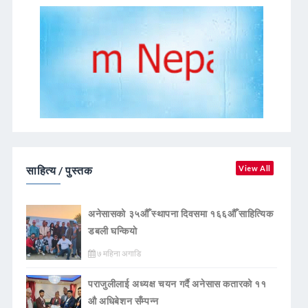
साहित्य / पुस्तक
View All
अनेसासको ३५औँ स्थापना दिवसमा १६६औँ साहित्यिक
डबली घन्कियाे
७ महिना अगाडि
पराजुलीलाई अध्यक्ष चयन गर्दै अनेसास कतारको ११
औ अधिबेशन सँम्पन्न