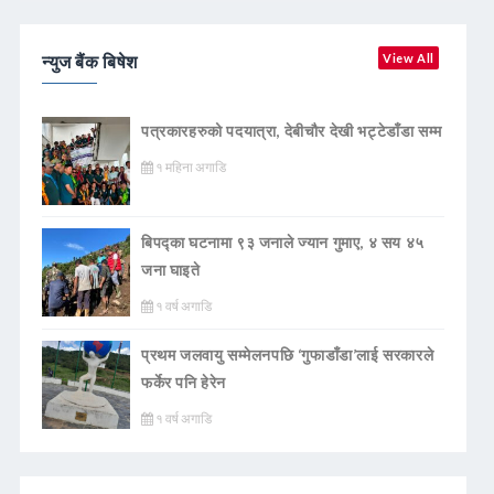
न्युज बैंक बिषेश
View All
पत्रकारहरुको पदयात्रा, देबीचौर देखी भट्टेडाँडा सम्म
१ महिना अगाडि
बिपद्का घटनामा ९३ जनाले ज्यान गुमाए, ४ सय ४५
जना घाइते
१ वर्ष अगाडि
प्रथम जलवायु सम्मेलनपछि ‘गुफाडाँडा’लाई सरकारले
फर्केर पनि हेरेन
१ वर्ष अगाडि