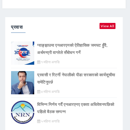
प्रवास
View All
ग्वाङ्झाउमा एनआरएनको ऐतिहासिक जमघट हुँदै,
अर्थमन्त्री वाग्लेले सँबोधन गर्ने
१ महिना अगाडि
प्रवासी र रिटर्नी नेपालीको पीडा सरकारको कार्यसूचीमा
समेटिनुपर्छ
४ महिना अगाडि
विभिन्न निर्णय गर्दै एनआरएनए एकता अधिवेशनपछिको
पहिलो बैठक सम्पन्न
५ महिना अगाडि