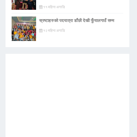
११ महिना अगाडि
स्रष्टाहरुको पदयात्रा डाँछी देखी फुँयालगाउँ सम्म
१२ महिना अगाडि