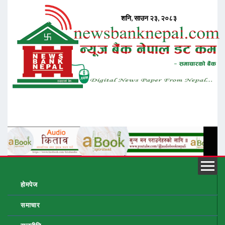
होमपेज
समाचार