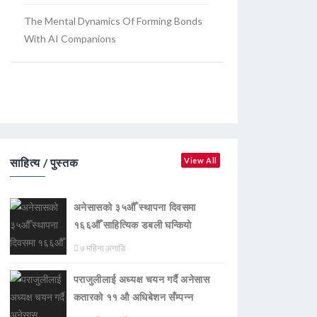
The Mental Dynamics Of Forming Bonds
With AI Companions
साहित्य / पुस्तक
View All
अनेसासको ३५औँ स्थापना दिवसमा
१६६औँ साहित्यिक डबली घन्कियाे
७ महिना अगाडि
पराजुलीलाई अध्यक्ष चयन गर्दै अनेसास
कतारको ११ औ अधिबेशन सँम्पन्न