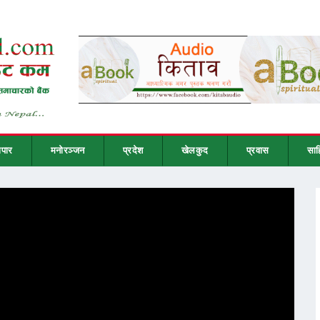
ापार
मनोरञ्जन
प्रदेश
खेलकुद
प्रवास
साह