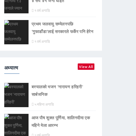
४ सय ४५ जना घाइते
१ वर्ष अगाडि
प्रथम जलवायु सम्मेलनपछि
‘गुफाडाँडा’लाई सरकारले फर्केर पनि हेरेन
१ वर्ष अगाडि
अध्यात्म
View All
बस्यालको भजन ‘नारायण हरिहरी’
सार्बजनिक
५ महिना अगाडि
आज पौष शुक्ल पूर्णिमा, शालिनदीमा एक
महिने मेला आरम्भ
२ वर्ष अगाडि