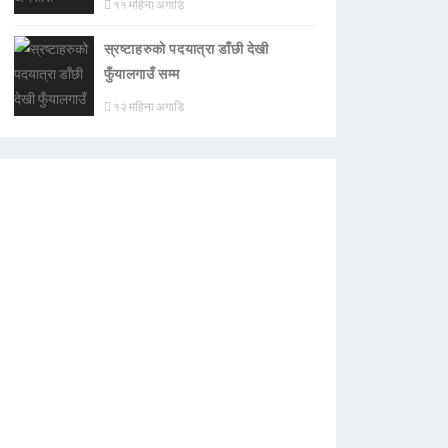
११ महिना अगाडि
स्रष्टाहरुको पदयात्रा डाँछी देखी
फुँयालगाउँ सम्म
१२ महिना अगाडि