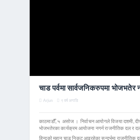
चाड पर्वमा सार्वजनिकरुपमा भोजभतेर न
Arjun
९ वर्ष अगाडि
काठमाडौँ, ५ असोज । निर्वाचन आयोगले विजया दशमी, दी
भोजभतेरका कार्यक्रम आयोजना नगर्न राजनीतिक दल र दलस
हिन्दूको महान् चाड निकट आइरहेका सन्दर्भमा राजनीतिक द