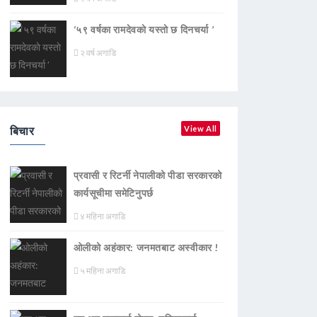
‘५९ वर्षका रामदेवकाे यस्ताे छ दिनचर्या ’
२ वर्ष अगाडि
बिचार
View All
प्रवासी र रिटर्नी नेपालीको पीडा सरकारको
कार्यसूचीमा समेटिनुपर्छ
४ महिना अगाडि
ओलीको अहंकार: जनमतबाट अस्वीकार !
५ महिना अगाडि