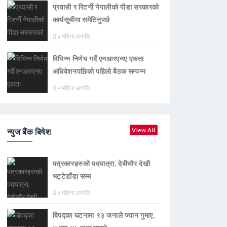
प्रवासी र रिटर्नी नेपालीको पीडा सरकारको
कार्यसूचीमा समेटिनुपर्छ
४ महिना अगाडि
विभिन्न निर्णय गर्दै एनआरएनए एकता
अधिवेशनपछिको पहिलो बैठक सम्पन्न
५ महिना अगाडि
न्युज बैंक बिषेश
View All
पत्रकारहरुको पदयात्रा, देबीचौर देखी
भट्टेडाँडा सम्म
१ महिना अगाडि
बिपद्का घटनामा ९३ जनाले ज्यान गुमाए,