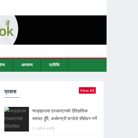
ित्य
अध्यात्म
प्रविधि
प्रवास
View All
ग्वाङ्झाउमा एनआरएनको ऐतिहासिक
जमघट हुँदै, अर्थमन्त्री वाग्लेले सँबोधन गर्ने
१ महिना अगाडि