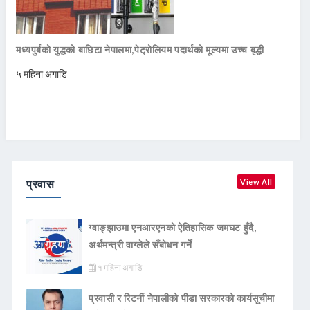
मध्यपुर्बको युद्धको बाछिटा नेपालमा,पेट्रोलियम पदार्थको मूल्यमा उच्च बृद्धी
५ महिना अगाडि
प्रवास
View All
ग्वाङ्झाउमा एनआरएनको ऐतिहासिक जमघट हुँदै,
अर्थमन्त्री वाग्लेले सँबोधन गर्ने
१ महिना अगाडि
प्रवासी र रिटर्नी नेपालीको पीडा सरकारको कार्यसूचीमा