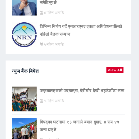
समेटिनुपर्छ
४ महिना अगाडि
विभिन्न निर्णय गर्दै एनआरएनए एकता अधिवेशनपछिको
पहिलो बैठक सम्पन्न
५ महिना अगाडि
न्युज बैंक बिषेश
View All
पत्रकारहरुको पदयात्रा, देबीचौर देखी भट्टेडाँडा सम्म
१ महिना अगाडि
बिपद्का घटनामा ९३ जनाले ज्यान गुमाए, ४ सय ४५
जना घाइते