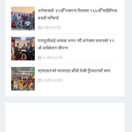
अनेसासको ३५औँ स्थापना दिवसमा १६६औँ साहित्यिक
डबली घन्कियाे
७ महिना अगाडि
पराजुलीलाई अध्यक्ष चयन गर्दै अनेसास कतारको ११
औ अधिबेशन सँम्पन्न
११ महिना अगाडि
स्रष्टाहरुको पदयात्रा डाँछी देखी फुँयालगाउँ सम्म
१२ महिना अगाडि