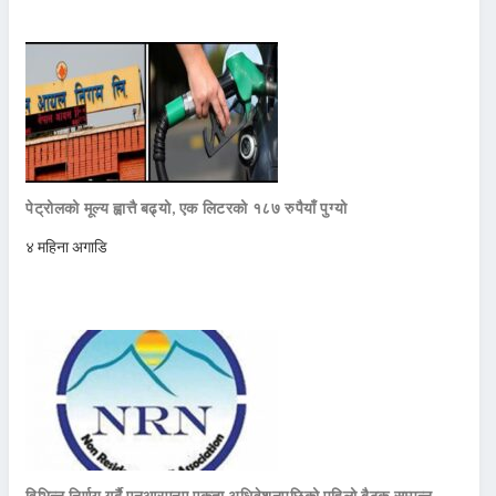
पेट्रोलको मूल्य ह्वात्तै बढ्यो, एक लिटरको १८७ रुपैयाँ पुग्यो
४ महिना अगाडि
विभिन्न निर्णय गर्दै एनआरएनए एकता अधिवेशनपछिको पहिलो बैठक सम्पन्न