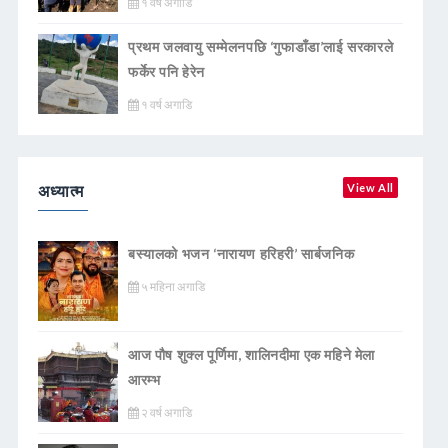
१ वर्ष अगाडि
प्रथम जलवायु सम्मेलनपछि ‘गुफाडाँडा’लाई सरकारले
फर्केर पनि हेरेन
१ वर्ष अगाडि
अध्यात्म
View All
बस्यालको भजन ‘नारायण हरिहरी’ सार्बजनिक
५ महिना अगाडि
आज पौष शुक्ल पूर्णिमा, शालिनदीमा एक महिने मेला
आरम्भ
२ वर्ष अगाडि