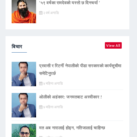
‘५९ वर्षका रामदेवकाे यस्ताे छ दिनचर्या ’
२ वर्ष अगाडि
बिचार
View All
प्रवासी र रिटर्नी नेपालीको पीडा सरकारको कार्यसूचीमा
समेटिनुपर्छ
४ महिना अगाडि
ओलीको अहंकार: जनमतबाट अस्वीकार !
४ महिना अगाडि
मत अब नारालाई होइन, नतिजालाई चाहिन्छ