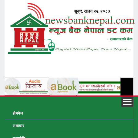
होमपेज
समाचार