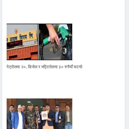
पेट्रोलमा २०, डिजेल र मट्टितेलमा ३० रुपैयाँ घटयो