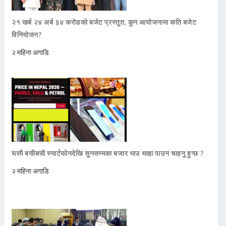
२१ खर्ब २४ अर्ब ३४ करोडको बजेट प्रस्तुत, कुन आयोजनामा कति बजेट
विनियोजन?
२ महिना अगाडि
घरमै बसीबसी स्मार्टफोनदेखि सुनसम्मका बजार भाउ थाहा पाउन चाहनु हुन्छ ?
२ महिना अगाडि