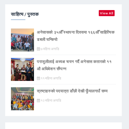
साहित्य / पुस्तक
View All
अनेसासको ३५औँ स्थापना दिवसमा १६६औँ साहित्यिक
डबली घन्कियाे
७ महिना अगाडि
पराजुलीलाई अध्यक्ष चयन गर्दै अनेसास कतारको ११
औ अधिबेशन सँम्पन्न
११ महिना अगाडि
स्रष्टाहरुको पदयात्रा डाँछी देखी फुँयालगाउँ सम्म
१२ महिना अगाडि