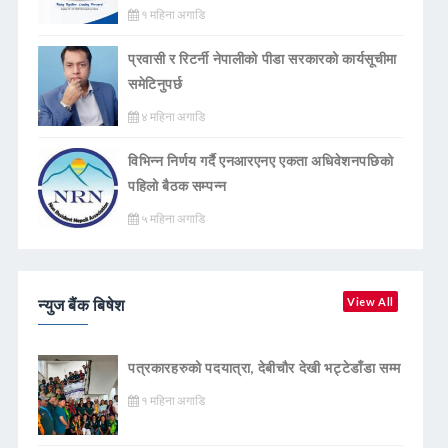
१ महिना अगाडि
प्रवासी र रिटर्नी नेपालीको पीडा सरकारको कार्यसूचीमा
समेटिनुपर्छ
४ महिना अगाडि
विभिन्न निर्णय गर्दै एनआरएनए एकता अधिवेशनपछिको
पहिलो बैठक सम्पन्न
५ महिना अगाडि
न्युज बैंक बिषेश
View All
पत्रकारहरुको पदयात्रा, देबीचौर देखी भट्टेडाँडा सम्म
१ महिना अगाडि