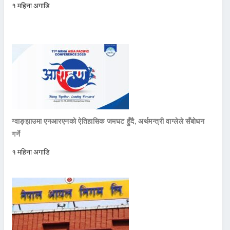
१ महिना अगाडि
ग्वाङ्झाउमा एनआरएनको ऐतिहासिक जमघट हुँदै, अर्थमन्त्री वाग्लेले सँबोधन
गर्ने
१ महिना अगाडि