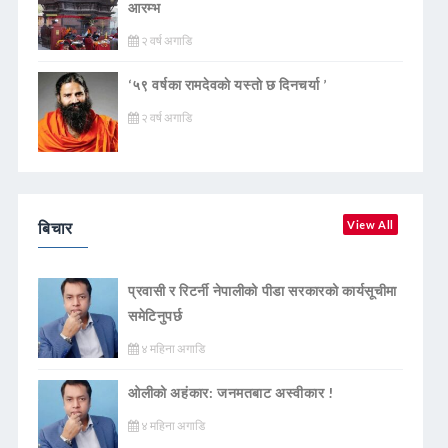
आरम्भ
२ वर्ष अगाडि
‘५९ वर्षका रामदेवकाे यस्ताे छ दिनचर्या ’
२ वर्ष अगाडि
बिचार
View All
प्रवासी र रिटर्नी नेपालीको पीडा सरकारको कार्यसूचीमा
समेटिनुपर्छ
४ महिना अगाडि
ओलीको अहंकार: जनमतबाट अस्वीकार !
४ महिना अगाडि