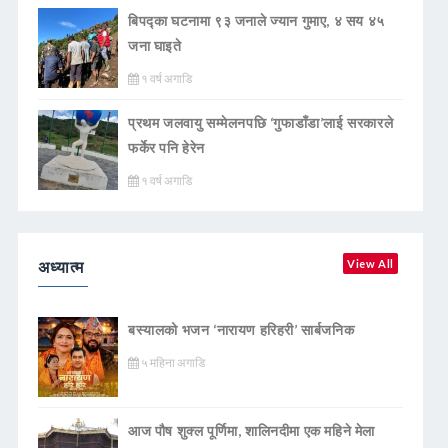
बिपद्का घटनामा ९३ जनाले ज्यान गुमाए, ४ सय ४५
जना घाइते
१ वर्ष अगाडि
प्रथम जलवायु सम्मेलनपछि ‘गुफाडाँडा’लाई सरकारले
फर्केर पनि हेरेन
१ वर्ष अगाडि
अध्यात्म
View All
बस्यालको भजन ‘नारायण हरिहरी’ सार्बजनिक
५ महिना अगाडि
आज पौष शुक्ल पूर्णिमा, शालिनदीमा एक महिने मेला