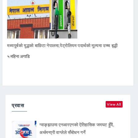
मध्यपुर्बको युद्धको बाछिटा नेपालमा,पेट्रोलियम पदार्थको मूल्यमा उच्च बृद्धी
५ महिना अगाडि
प्रवास
View All
ग्वाङ्झाउमा एनआरएनको ऐतिहासिक जमघट हुँदै,
अर्थमन्त्री वाग्लेले सँबोधन गर्ने