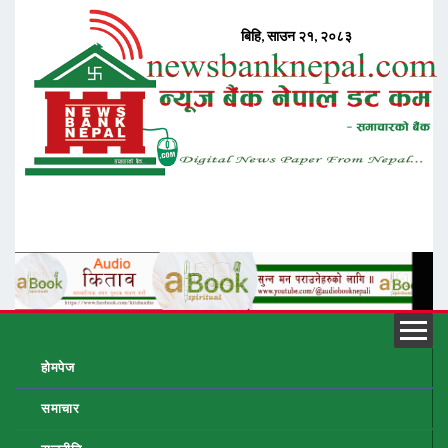
होमपेज
समाचार