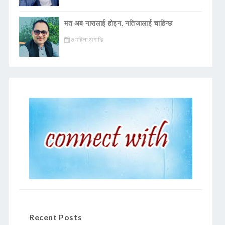
मत अब नारालाई होइन, नतिजालाई चाहिन्छ
७ महिना अगाडि
Recent Posts