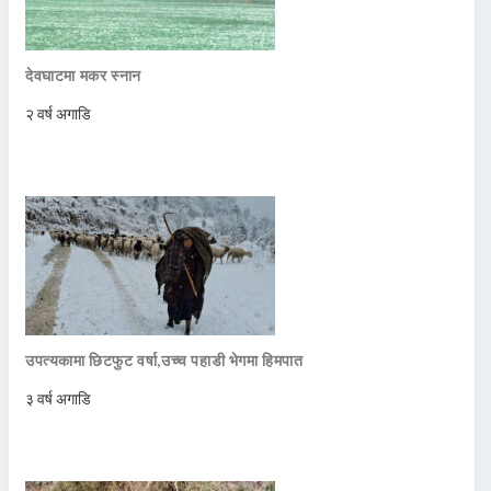
देवघाटमा मकर स्नान
२ वर्ष अगाडि
उपत्यकामा छिटफुट वर्षा,उच्च पहाडी भेगमा हिमपात
३ वर्ष अगाडि