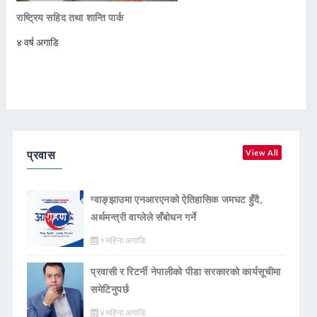
राष्ट्रिय सहिद तथा शान्ति पार्क
४ वर्ष अगाडि
प्रवास
View All
ग्वाङ्झाउमा एनआरएनको ऐतिहासिक जमघट हुँदै,
अर्थमन्त्री वाग्लेले सँबोधन गर्ने
१ महिना अगाडि
प्रवासी र रिटर्नी नेपालीको पीडा सरकारको कार्यसूचीमा
समेटिनुपर्छ
४ महिना अगाडि