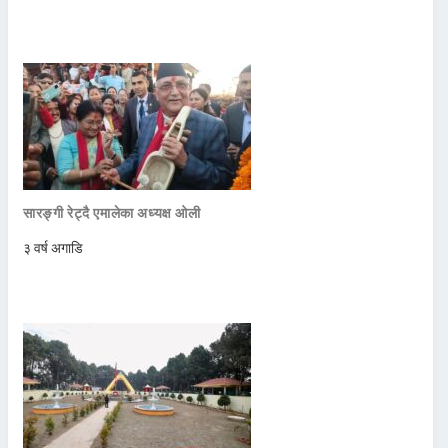
सारङ्गी रेट्दै एमालेका अध्यक्ष ओली
३ वर्ष अगाडि