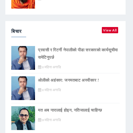
बिचार
View All
प्रवासी र रिटर्नी नेपालीको पीडा सरकारको कार्यसूचीमा
समेटिनुपर्छ
४ महिना अगाडि
ओलीको अहंकार: जनमतबाट अस्वीकार !
४ महिना अगाडि
मत अब नारालाई होइन, नतिजालाई चाहिन्छ
७ महिना अगाडि