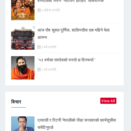
बस्यालको भजन ‘नारायण हरिहरी’ सार्बजनिक
५ महिना अगाडि
आज पौष शुक्ल पूर्णिमा, शालिनदीमा एक महिने मेला
आरम्भ
२ वर्ष अगाडि
‘५९ वर्षका रामदेवकाे यस्ताे छ दिनचर्या ’
२ वर्ष अगाडि
बिचार
View All
प्रवासी र रिटर्नी नेपालीको पीडा सरकारको कार्यसूचीमा
समेटिनुपर्छ