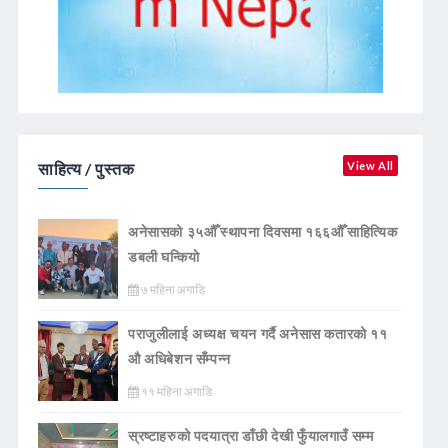
साहित्य / पुस्तक
View All
अनेसासको ३५औँ स्थापना दिवसमा १६६औँ साहित्यिक
डबली घन्कियाे
७ महिना अगाडि
पराजुलीलाई अध्यक्ष चयन गर्दै अनेसास कतारको ११
औ अधिबेशन सँम्पन्न
११ महिना अगाडि
स्रष्टाहरुको पदयात्रा डाँछी देखी फुँयालगाउँ सम्म