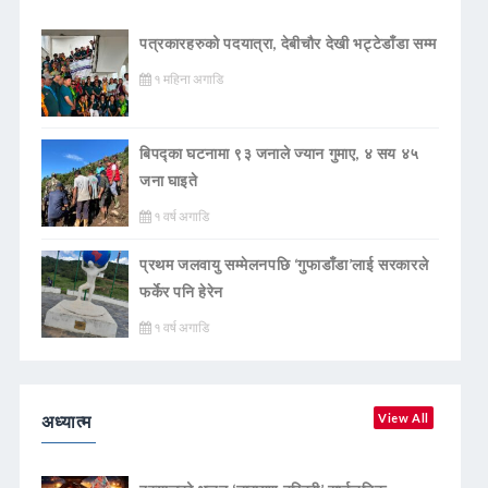
पत्रकारहरुको पदयात्रा, देबीचौर देखी भट्टेडाँडा सम्म
१ महिना अगाडि
बिपद्का घटनामा ९३ जनाले ज्यान गुमाए, ४ सय ४५
जना घाइते
१ वर्ष अगाडि
प्रथम जलवायु सम्मेलनपछि ‘गुफाडाँडा’लाई सरकारले
फर्केर पनि हेरेन
१ वर्ष अगाडि
अध्यात्म
View All