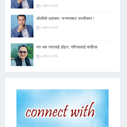
४ महिना अगाडि
ओलीको अहंकार: जनमतबाट अस्वीकार !
४ महिना अगाडि
मत अब नारालाई होइन, नतिजालाई चाहिन्छ
७ महिना अगाडि