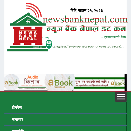
होमपेज
समाचार