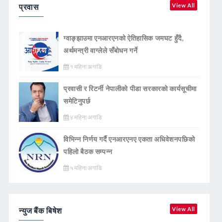
प्रवास
View All
ग्वाङ्झाउमा एनआरएनको ऐतिहासिक जमघट हुँदै,
अर्थमन्त्री वाग्लेले सँबोधन गर्ने
१ महिना अगाडि
प्रवासी र रिटर्नी नेपालीको पीडा सरकारको कार्यसूचीमा
समेटिनुपर्छ
४ महिना अगाडि
विभिन्न निर्णय गर्दै एनआरएनए एकता अधिवेशनपछिको
पहिलो बैठक सम्पन्न
५ महिना अगाडि
न्युज बैंक बिषेश
View All