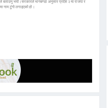
नेतले बताउनु भयो।सरकारले भागबण्डा अनुसार प्रदेश २ मा राजपा र
ा नाम टुंगो लगाइएको हो।