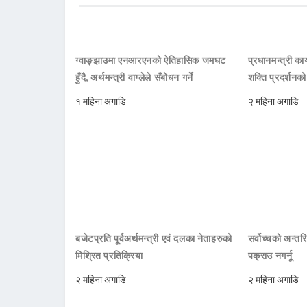
ग्वाङ्झाउमा एनआरएनको ऐतिहासिक जमघट
प्रधानमन्त्री क
हुँदै, अर्थमन्त्री वाग्लेले सँबोधन गर्ने
शक्ति प्रदर्शनक
१ महिना अगाडि
२ महिना अगाडि
बजेटप्रति पूर्वअर्थमन्त्री एवं दलका नेताहरुको
सर्वोच्चको अन्तर
मिश्रित प्रतिक्रिया
पक्राउ नगर्नू
२ महिना अगाडि
२ महिना अगाडि