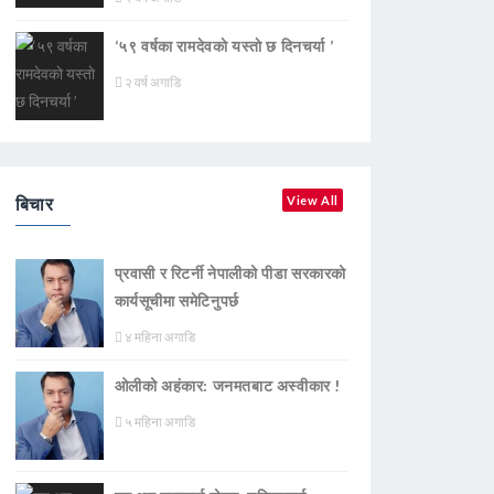
‘५९ वर्षका रामदेवकाे यस्ताे छ दिनचर्या ’
२ वर्ष अगाडि
बिचार
View All
प्रवासी र रिटर्नी नेपालीको पीडा सरकारको
कार्यसूचीमा समेटिनुपर्छ
४ महिना अगाडि
ओलीको अहंकार: जनमतबाट अस्वीकार !
५ महिना अगाडि