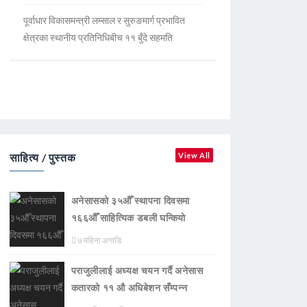
पूर्वाधार विकासमन्त्री लम्साल र सुरुङमार्ग प्रभावित
क्षेत्रका स्थानीय प्रतिनिधिबीच ११ बुँदे सहमति
साहित्य / पुस्तक
View All
अनेसासको ३५औँ स्थापना दिवसमा
१६६औँ साहित्यिक डबली घन्कियाे
७ महिना अगाडि
पराजुलीलाई अध्यक्ष चयन गर्दै अनेसास
कतारको ११ औ अधिबेशन सँम्पन्न