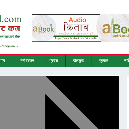
ापार
मनोरञ्जन
प्रदेश
खेलकुद
प्रवास
साह