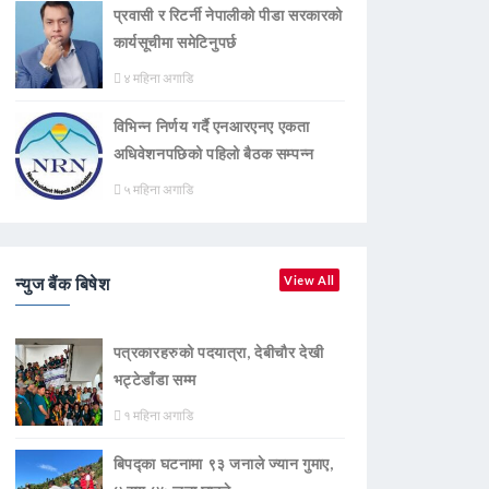
प्रवासी र रिटर्नी नेपालीको पीडा सरकारको
कार्यसूचीमा समेटिनुपर्छ
४ महिना अगाडि
विभिन्न निर्णय गर्दै एनआरएनए एकता
अधिवेशनपछिको पहिलो बैठक सम्पन्न
५ महिना अगाडि
न्युज बैंक बिषेश
View All
पत्रकारहरुको पदयात्रा, देबीचौर देखी
भट्टेडाँडा सम्म
१ महिना अगाडि
बिपद्का घटनामा ९३ जनाले ज्यान गुमाए,