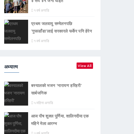
४ सय ४५ जना घाइते
१ वर्ष अगाडि
प्रथम जलवायु सम्मेलनपछि
‘गुफाडाँडा’लाई सरकारले फर्केर पनि हेरेन
१ वर्ष अगाडि
अध्यात्म
View All
बस्यालको भजन ‘नारायण हरिहरी’
सार्बजनिक
५ महिना अगाडि
आज पौष शुक्ल पूर्णिमा, शालिनदीमा एक
महिने मेला आरम्भ
२ वर्ष अगाडि