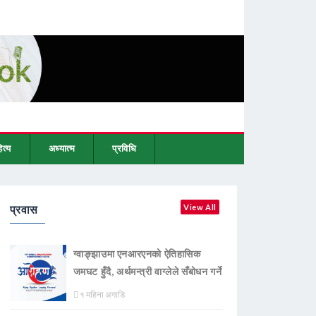
ित्य
अध्यात्म
प्रविधि
प्रवास
View All
ग्वाङ्झाउमा एनआरएनको ऐतिहासिक
जमघट हुँदै, अर्थमन्त्री वाग्लेले सँबोधन गर्ने
१ महिना अगाडि