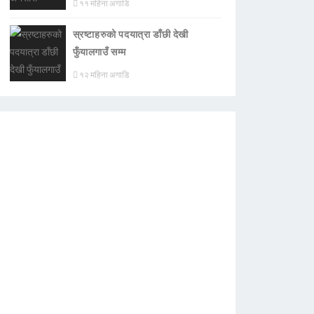
११ महिना अगाडि
स्रष्टाहरुको पदयात्रा डाँछी देखी
फुँयालगाउँ सम्म
१२ महिना अगाडि