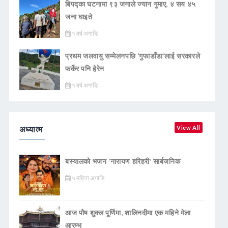
बिपद्का घटनामा ९३ जनाले ज्यान गुमाए, ४ सय ४५
जना घाइते
१ वर्ष अगाडि
प्रथम जलवायु सम्मेलनपछि ‘गुफाडाँडा’लाई सरकारले
फर्केर पनि हेरेन
१ वर्ष अगाडि
अध्यात्म
View All
बस्यालको भजन ‘नारायण हरिहरी’ सार्बजनिक
५ महिना अगाडि
आज पौष शुक्ल पूर्णिमा, शालिनदीमा एक महिने मेला
आरम्भ