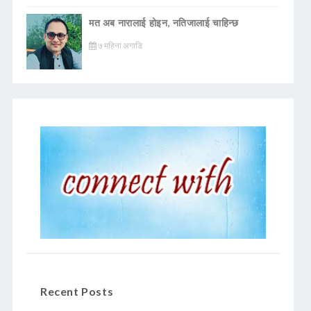
मत अब नारालाई होइन, नतिजालाई चाहिन्छ
७ महिना अगाडि
Recent Posts