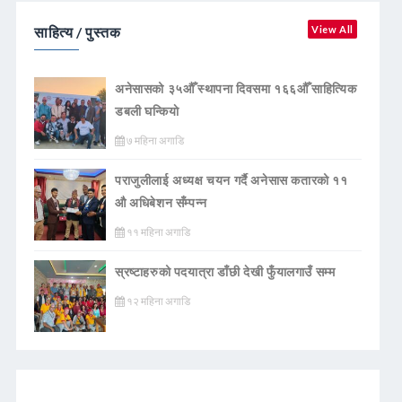
साहित्य / पुस्तक
View All
अनेसासको ३५औँ स्थापना दिवसमा १६६औँ साहित्यिक
डबली घन्कियाे
७ महिना अगाडि
पराजुलीलाई अध्यक्ष चयन गर्दै अनेसास कतारको ११
औ अधिबेशन सँम्पन्न
११ महिना अगाडि
स्रष्टाहरुको पदयात्रा डाँछी देखी फुँयालगाउँ सम्म
१२ महिना अगाडि