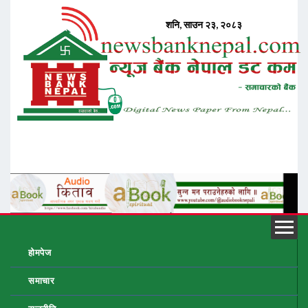
होमपेज
समाचार