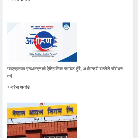
ग्वाङ्झाउमा एनआरएनको ऐतिहासिक जमघट हुँदै, अर्थमन्त्री वाग्लेले सँबोधन
गर्ने
१ महिना अगाडि