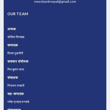
newsbanknepal@gmail.com
OUR TEAM
अध्यक्ष
सोविता सिम्खडा
सम्पादक
दिपक पुडासैनी
समाचार संयोजक
भिम कुमार थापा
संचालक
निराजन भण्डारी
सह-सम्पादक
गणेश प्रसाद वन्जाडे
संम्वाददाता