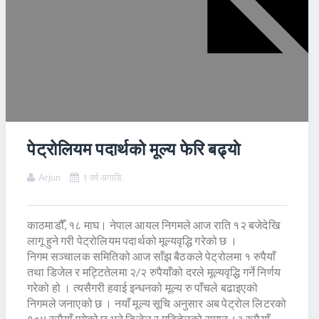
पेट्रोलियम पदार्थको मूल्य फेरि बढ्याे
Arjun
९ वर्ष अगाडि
काठमाडौँ, १८ माघ। नेपाल आयल निगमले आज राति १२ बजेदेखि
लागू हुने गरी पेट्रोलियम पदार्थको मूल्यवृद्धि गरेको छ ।
निगम सञ्चालक समितिको आज साँझ बैठकले पेट्रोलमा १ रुपैयाँ
तथा डिजेल र मट्टितेलमा २/२ रुपैयाँको दरले मूल्यवृद्धि गर्ने निर्णय
गरेको हो । त्यसैगरी हवाई इन्धनको मूल्य रु पाँचले बढाइएको
निगमले जनाएको छ । नयाँ मूल्य सूचि अनुसार अब पेट्रोल लिटरको
१०४ रूपैयाँ पुगेको छ भने डिजेल र मटितेलको समान ८३ रूपैयाँ