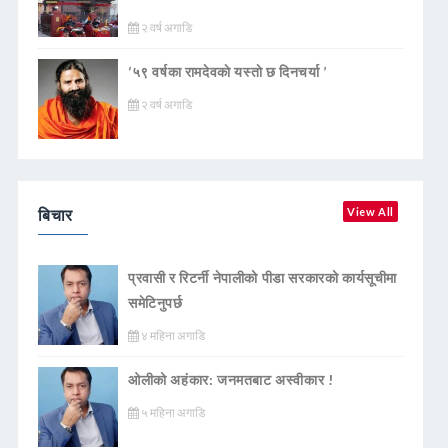
२ वर्ष अगाडि
‘५९ वर्षका रामदेवकाे यस्ताे छ दिनचर्या ’
२ वर्ष अगाडि
बिचार
View All
प्रवासी र रिटर्नी नेपालीको पीडा सरकारको कार्यसूचीमा
समेटिनुपर्छ
४ महिना अगाडि
ओलीको अहंकार: जनमतबाट अस्वीकार !
५ महिना अगाडि