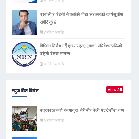
१ महिना अगाडि
प्रवासी र रिटर्नी नेपालीको पीडा सरकारको कार्यसूचीमा
समेटिनुपर्छ
४ महिना अगाडि
विभिन्न निर्णय गर्दै एनआरएनए एकता अधिवेशनपछिको
पहिलो बैठक सम्पन्न
५ महिना अगाडि
न्युज बैंक बिषेश
View All
पत्रकारहरुको पदयात्रा, देबीचौर देखी भट्टेडाँडा सम्म
१ महिना अगाडि