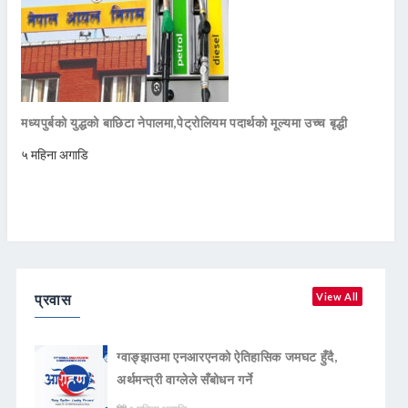
मध्यपुर्बको युद्धको बाछिटा नेपालमा,पेट्रोलियम पदार्थको मूल्यमा उच्च बृद्धी
५ महिना अगाडि
प्रवास
View All
ग्वाङ्झाउमा एनआरएनको ऐतिहासिक जमघट हुँदै,
अर्थमन्त्री वाग्लेले सँबोधन गर्ने