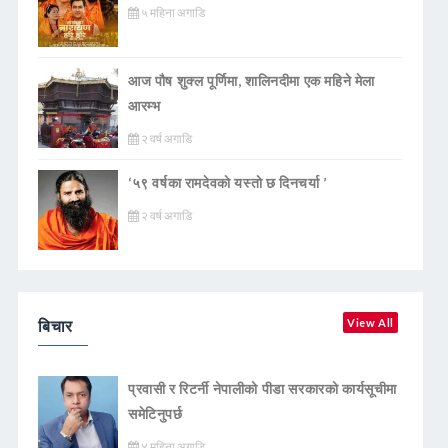
५ महिना अगाडि
आज पौष शुक्ल पूर्णिमा, शालिनदीमा एक महिने मेला
आरम्भ
२ वर्ष अगाडि
‘५९ वर्षका रामदेवकाे यस्ताे छ दिनचर्या ’
२ वर्ष अगाडि
बिचार
View All
प्रवासी र रिटर्नी नेपालीको पीडा सरकारको कार्यसूचीमा
समेटिनुपर्छ
४ महिना अगाडि