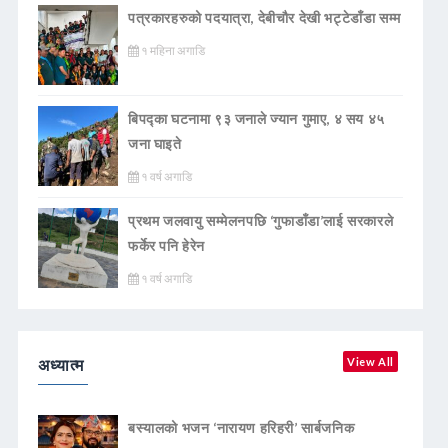
पत्रकारहरुको पदयात्रा, देबीचौर देखी भट्टेडाँडा सम्म
१ महिना अगाडि
बिपद्का घटनामा ९३ जनाले ज्यान गुमाए, ४ सय ४५
जना घाइते
१ वर्ष अगाडि
प्रथम जलवायु सम्मेलनपछि ‘गुफाडाँडा’लाई सरकारले
फर्केर पनि हेरेन
१ वर्ष अगाडि
अध्यात्म
View All
बस्यालको भजन ‘नारायण हरिहरी’ सार्बजनिक