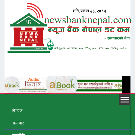
होमपेज
समाचार