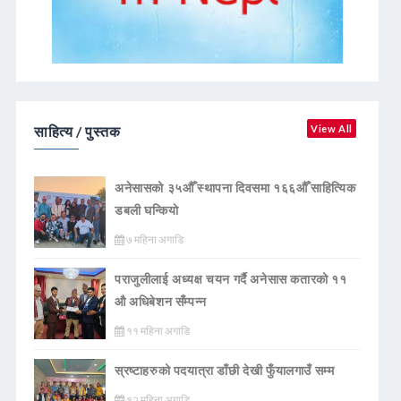
साहित्य / पुस्तक
View All
अनेसासको ३५औँ स्थापना दिवसमा १६६औँ साहित्यिक
डबली घन्कियाे
७ महिना अगाडि
पराजुलीलाई अध्यक्ष चयन गर्दै अनेसास कतारको ११
औ अधिबेशन सँम्पन्न
११ महिना अगाडि
स्रष्टाहरुको पदयात्रा डाँछी देखी फुँयालगाउँ सम्म
१२ महिना अगाडि