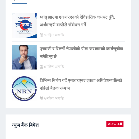
ग्वाङ्झाउमा एनआरएनको ऐतिहासिक जमघट हुँदै,
अर्थमन्त्री वाग्लेले सँबोधन गर्ने
१ महिना अगाडि
प्रवासी र रिटर्नी नेपालीको पीडा सरकारको कार्यसूचीमा
समेटिनुपर्छ
४ महिना अगाडि
विभिन्न निर्णय गर्दै एनआरएनए एकता अधिवेशनपछिको
पहिलो बैठक सम्पन्न
५ महिना अगाडि
न्युज बैंक बिषेश
View All