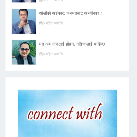
ओलीको अहंकार: जनमतबाट अस्वीकार !
५ महिना अगाडि
मत अब नारालाई होइन, नतिजालाई चाहिन्छ
७ महिना अगाडि