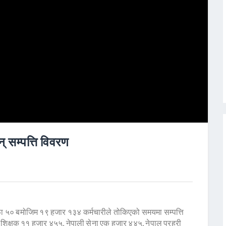
् सम्पत्ति विवरण
फा ५० बमोजिम १९ हजार १३४ कर्मचारीले तोकिएको समयमा सम्पत्ति
 शिक्षक ११ हजार ४५५, नेपाली सेना एक हजार ४४५, नेपाल प्रहरी