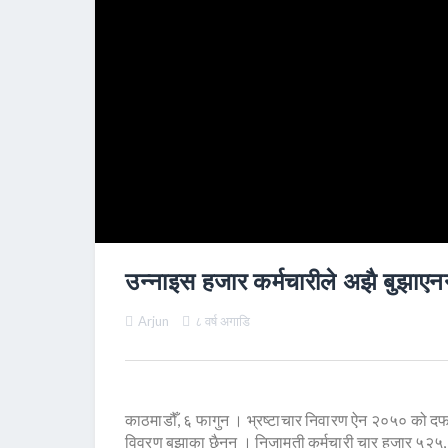
उन्नाइस हजार कर्मचारीले अझै बुझाएनन
Arjun
८ वर्ष अगाडि
काठमाडौँ, ६ फागुन । भ्रष्टाचार निवारण ऐन २०५० को द
विवरण बुझाका छैनन् । निजामती कर्मचारी चार हजार ५२५,