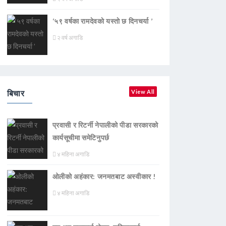
‘५९ वर्षका रामदेवकाे यस्ताे छ दिनचर्या ’
२ वर्ष अगाडि
बिचार
View All
प्रवासी र रिटर्नी नेपालीको पीडा सरकारको
कार्यसूचीमा समेटिनुपर्छ
४ महिना अगाडि
ओलीको अहंकार: जनमतबाट अस्वीकार !
४ महिना अगाडि