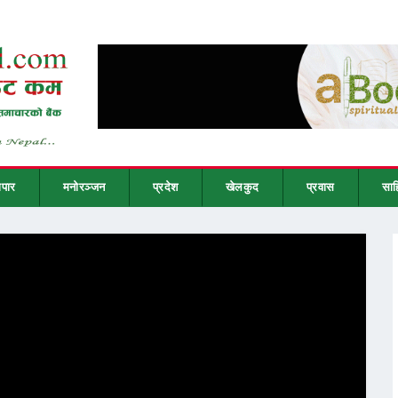
ापार
मनोरञ्जन
प्रदेश
खेलकुद
प्रवास
साह