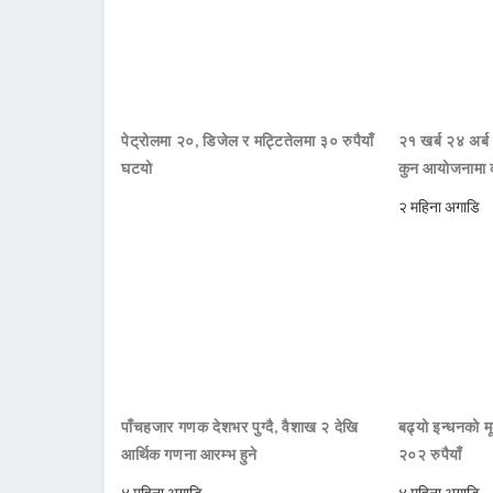
पेट्रोलमा २०, डिजेल र मट्टितेलमा ३० रुपैयाँ
२१ खर्ब २४ अर्ब
घटयो
कुन आयोजनामा 
२ महिना अगाडि
पाँचहजार गणक देशभर पुग्दै, वैशाख २ देखि
बढ्यो इन्धनको म
आर्थिक गणना आरम्भ हुने
२०२ रुपैयाँ
४ महिना अगाडि
४ महिना अगाडि