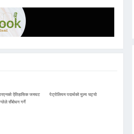
नआरएनको ऐतिहासिक जमघट
पेट्रोलियम पदार्थको मुल्य घट्यो
ाग्लेले सँबोधन गर्ने