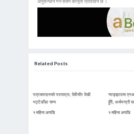
अनुसन्धान गर्न सक्ने कानूनी प्रावधान छ ।
Related Posts
पत्रकारहरुको पदयात्रा, देबीचौर देखी
ग्वाङ्झाउमा ए
भट्टेडाँडा सम्म
हुँदै, अर्थमन्त्री व
१ महिना अगाडि
१ महिना अगाडि