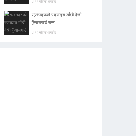
११ महिना अगाडि
स्रष्टाहरुको पदयात्रा डाँछी देखी
फुँयालगाउँ सम्म
१२ महिना अगाडि