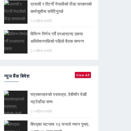
प्रवासी र रिटर्नी नेपालीको पीडा सरकारको
कार्यसूचीमा समेटिनुपर्छ
४ महिना अगाडि
विभिन्न निर्णय गर्दै एनआरएनए एकता
अधिवेशनपछिको पहिलो बैठक सम्पन्न
५ महिना अगाडि
न्युज बैंक बिषेश
View All
पत्रकारहरुको पदयात्रा, देबीचौर देखी
भट्टेडाँडा सम्म
१ महिना अगाडि
बिपद्का घटनामा ९३ जनाले ज्यान गुमाए,