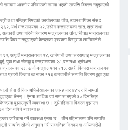
को समयमा आफ्नो र परिवारको नाममा भएको सम्पत्ति विवरण नबुझाएको
मन्त्री तथा मन्त्रिपरिषद्को कार्यालयका पाँच, व्यवस्थापिका संसद
२६२, अर्थ मन्त्रालयका ५२, उद्योग मन्त्रालयका सात, श्रम तथा
५, सहकारी तथा गरिबी निवारण मन्त्रालयका तीन, सिँचाइ मन्त्रालयका
त्ति विवरण नबुझाएको केन्द्रका प्रवक्ता विष्णुराज लामिछानेले
यका २२, आपूर्ति मन्त्रालयका २४, खानेपानी तथा सरसफाइ मन्त्रालयका
ई, युवा तथा खेलकुद मन्त्रालयका २८, वन तथा भूसंरक्षण
मन्त्रालयका ५३, ऊर्जा मन्त्रालयका २१३, सहरी विकास मन्त्रालयका
तथा प्रहरी किताब खानाका ११३ कर्मचारीले सम्पत्ति विवरण बुझाएका
 नेपाली सेना सैनिक अभिलेखालयका एक हजार ४४५ र निजामती
ुझाएका छैनन् । ऐनमा आर्थिक वर्ष समाप्त भएको ६० दिनभित्र
ेन्द्रमा बुझाउनुपर्ने व्यवस्था छ । दुई महिनामा विवरण बुझाउन
० दिन थपिने व्यवस्था छ ।
ार जरिवाना गर्ने व्यवस्था ऐनमा छ । तीन महिनासम्म पनि सम्पत्ति
नूनी सम्पत्ति रहेको अनुमान गरी सम्बन्धित निकाय वा अधिकारीले