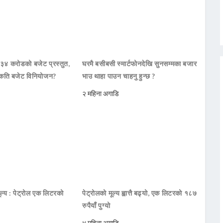
 ३४ करोडको बजेट प्रस्तुत,
घरमै बसीबसी स्मार्टफोनदेखि सुनसम्मका बजार
कति बजेट विनियोजन?
भाउ थाहा पाउन चाहनु हुन्छ ?
२ महिना अगाडि
ूल्य : पेट्रोल एक लिटरको
पेट्रोलको मूल्य ह्वात्तै बढ्यो, एक लिटरको १८७
रुपैयाँ पुग्यो
४ महिना अगाडि