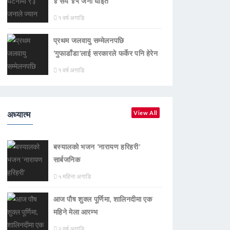
४ सय ४५ जना घाइते
१ वर्ष अगाडि
प्रथम जलवायु सम्मेलनपछि
‘गुफाडाँडा’लाई सरकारले फर्केर पनि हेरेन
१ वर्ष अगाडि
अध्यात्म
View All
बस्यालको भजन ‘नारायण हरिहरी’
सार्बजनिक
५ महिना अगाडि
आज पौष शुक्ल पूर्णिमा, शालिनदीमा एक
महिने मेला आरम्भ
२ वर्ष अगाडि