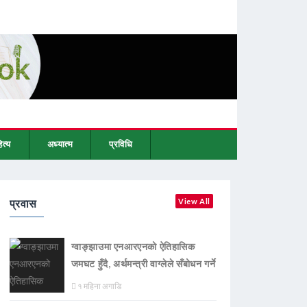
ित्य
अध्यात्म
प्रविधि
प्रवास
View All
ग्वाङ्झाउमा एनआरएनको ऐतिहासिक
जमघट हुँदै, अर्थमन्त्री वाग्लेले सँबोधन गर्ने
१ महिना अगाडि