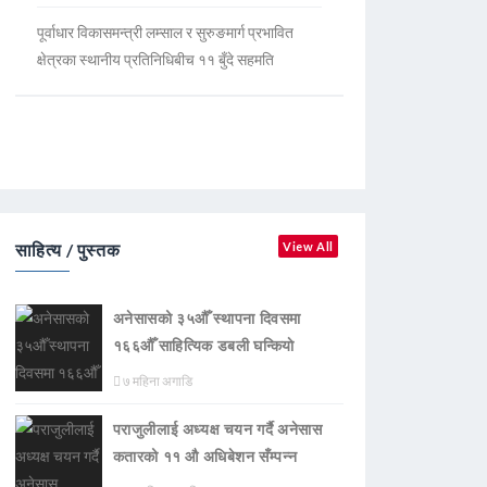
पूर्वाधार विकासमन्त्री लम्साल र सुरुङमार्ग प्रभावित
क्षेत्रका स्थानीय प्रतिनिधिबीच ११ बुँदे सहमति
साहित्य / पुस्तक
View All
अनेसासको ३५औँ स्थापना दिवसमा
१६६औँ साहित्यिक डबली घन्कियाे
७ महिना अगाडि
पराजुलीलाई अध्यक्ष चयन गर्दै अनेसास
कतारको ११ औ अधिबेशन सँम्पन्न