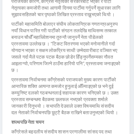
पराजयका कारण, काँग्रेस नेतृत्वको सरकारबाट भएका र पार्टी
नेतृत्वका कमजोरी तथा आगामी दिनमा पार्टीमा गर्नुपर्ने सुधारका लागि
सुझावसहितको चार पृष्ठको लिखित प्रस्ताव राख्नुभएको थियो ।
पार्टीको महासमिति बोलाएर संघीय लोकतान्त्रिक गणतन्त्रअनुरुप
नयाँ विधान पारित गरी पार्टीको संगठन तलदेखि माथिसम्म तत्काल
बनाउन चौधौँ महाधिवेशनमा तुरुन्तै जानुपर्ने नेता पौडेलको
प्रस्तावमा उल्लेख छ । “टिकट वितरणमा भएको मनोमानीले गर्दा
योगदान भएका र सक्षम लोकप्रिय साथी उम्मेदवारीबाट वञ्चित भए
जसले गर्दा मैले पटक पटक बैठक छोडेर हिँड्नुपर्नेसम्मका नौवत
आइलाग्यो, परिणाम जित्ने ठाउँमा हारियो पनि”, प्रस्तावमा जनाइएको
छ ।
प्रस्तावमा निर्वाचनमा काँग्रेसको पराजयको मुख्य कारण पार्टीको
आन्तरिक शक्ति अत्यन्त कमजोर हुनुलाई औँल्याइएको छ भने दुई
कम्युनिष्ट दलको गठबन्धनलाई सहायक कारण भनिएको छ । उक्त
प्रस्ताव सम्बन्धमा बैठकमा छलफल नभएको प्रवक्ता शर्माले
जानकारी दिनुभयो । सभापति देउवाले उक्त विषयमाथि संसदीय
दल नेताको निर्वाचनपछि छुट्टै बैठक राखिने बताउनुभएको थियो ।
शपथपछि नेता चयन
काँग्रेसले बहुदलीय संसदीय शासन प्रणालीमा सांसद पद तथा