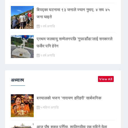
बिपद्का घटनामा ९३ जनाले ज्यान गुमाए, ४ सय ४५
जना घाइते
१ वर्ष अगाडि
प्रथम जलवायु सम्मेलनपछि ‘गुफाडाँडा’लाई सरकारले
फर्केर पनि हेरेन
१ वर्ष अगाडि
अध्यात्म
View All
बस्यालको भजन ‘नारायण हरिहरी’ सार्बजनिक
५ महिना अगाडि
आज पौष शुक्ल पूर्णिमा, शालिनदीमा एक महिने मेला