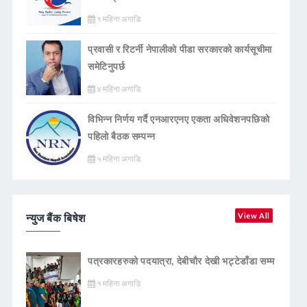
१ महिना अगाडि
प्रवासी र रिटर्नी नेपालीको पीडा सरकारको कार्यसूचीमा
समेटिनुपर्छ
४ महिना अगाडि
विभिन्न निर्णय गर्दै एनआरएनए एकता अधिवेशनपछिको
पहिलो बैठक सम्पन्न
५ महिना अगाडि
न्युज बैंक बिषेश
View All
पत्रकारहरुको पदयात्रा, देबीचौर देखी भट्टेडाँडा सम्म
१ महिना अगाडि