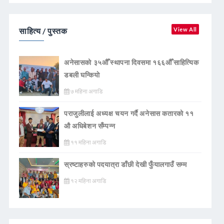
साहित्य / पुस्तक
View All
अनेसासको ३५औँ स्थापना दिवसमा १६६औँ साहित्यिक
डबली घन्कियाे
७ महिना अगाडि
पराजुलीलाई अध्यक्ष चयन गर्दै अनेसास कतारको ११
औ अधिबेशन सँम्पन्न
११ महिना अगाडि
स्रष्टाहरुको पदयात्रा डाँछी देखी फुँयालगाउँ सम्म
१२ महिना अगाडि