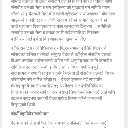
समिति बैठकले पार्टीको संसदीय दलको विधान पारित गर्नाका साथै
संसदीय दलको नेता चयन प्रक्रियाको गृहकार्य गर्न समिति गठन
गरेको छ । बैठकले नेता चीनकाजी श्रेष्ठको संयोजकत्वमा भीष्मराज
आङ्दम्बे र नवीन्द्रराज जोशी सदस्य रहेको समिति गठन गरेको
पार्टी प्रवक्ता विश्वप्रकाश शर्माले जानकारी दिनुभयो । समितिले
संसदीय दलको नेता चयनका लागि सर्वसम्मति वा निर्वाचन
प्रक्रियालाई पूर्णता दिन आवश्यक गृहकार्य गर्नेछ ।
काँग्रेसबाट प्रतिनिधिसभा र राष्ट्रियसभामा प्रतिनिधित्व गर्ने
सांसदको शनिबार बसेको संयुक्त बैठकले काँग्रेस संसदीय दलको
विधान मस्यौदा सर्वसम्मतले पारित गरी अनुमोदनका लागि केन्द्रीय
समितिमा पठाएको थियो । नेपालको संविधानबमोजिम दुई
सदनात्मक वस्थापिकानुसार काँग्रेसले पार्टी संसदीय दलको विधान
परिमार्जन गरी पारित गरेको छ । बैठक प्रारम्भ गर्दै सभापति
शेरबहादुर देउवाले स्थानीय तह, प्रदेशसभा र प्रतिनिधिसभा
निर्वाचनको गम्भीर समीक्षा गरेर प्राप्त निष्कर्षबमोजिम पार्टीलाई अघि
बढाउने सन्दर्भमा आगामी बैठकमार्फत निर्णय गरिने जानकारी
दिनुभएको थियो ।
चौधौँ महाधिवेशनको माग
बैठकमा काँग्रेस वरिष्ठ नेता रामचन्द्र पौडेलले निर्वाचनमा पार्टी