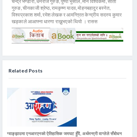
चन्द्र भण्डारी, धनराज गुरुङ, पुष्पा भुसाल, मीन विश्वकर्मा, सीता
गुरुङ, चीनकाजी श्रेष्ठ, रामकृष्ण यादव, मोहनबहादुर बस्नेत,
विश्वप्रकाश शर्मा, रमेश लेखक र आमन्त्रित केन्द्रीय सदस्य कुमार
खड्काले आआफ्ना धारणा राख्नुभएको थियो । रासस
Related Posts
ग्वाङ्झाउमा एनआरएनको ऐतिहासिक जमघट हुँदै, अर्थमन्त्री वाग्लेले सँबोधन