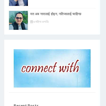
मत अब नारालाई होइन, नतिजालाई चाहिन्छ
७ महिना अगाडि
Recent Posts