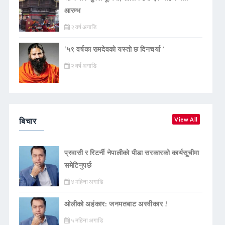
आरम्भ
२ वर्ष अगाडि
‘५९ वर्षका रामदेवकाे यस्ताे छ दिनचर्या ’
२ वर्ष अगाडि
बिचार
View All
प्रवासी र रिटर्नी नेपालीको पीडा सरकारको कार्यसूचीमा
समेटिनुपर्छ
४ महिना अगाडि
ओलीको अहंकार: जनमतबाट अस्वीकार !
५ महिना अगाडि