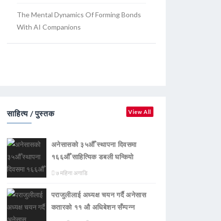
The Mental Dynamics Of Forming Bonds
With AI Companions
साहित्य / पुस्तक
View All
अनेसासको ३५औँ स्थापना दिवसमा
१६६औँ साहित्यिक डबली घन्कियाे
७ महिना अगाडि
पराजुलीलाई अध्यक्ष चयन गर्दै अनेसास
कतारको ११ औ अधिबेशन सँम्पन्न