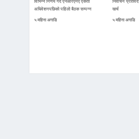
विभिन्न निर्णय गर्दै एनआरएनए एकता
निर्वाचन प्रतिवे
अधिवेशनपछिको पहिलो बैठक सम्पन्न
खर्च
५ महिना अगाडि
५ महिना अगाडि