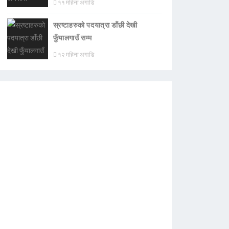
११ महिना अगाडि
स्रष्टाहरुको पदयात्रा डाँछी देखी
फुँयालगाउँ सम्म
१२ महिना अगाडि