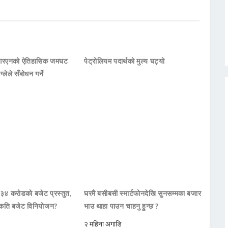
नआरएनको ऐतिहासिक जमघट
पेट्रोलियम पदार्थको मुल्य घट्यो
ाग्लेले सँबोधन गर्ने
 ३४ करोडको बजेट प्रस्तुत,
घरमै बसीबसी स्मार्टफोनदेखि सुनसम्मका बजार
कति बजेट विनियोजन?
भाउ थाहा पाउन चाहनु हुन्छ ?
२ महिना अगाडि