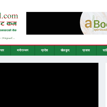
ापार
मनोरञ्जन
प्रदेश
खेलकुद
प्रवास
साह