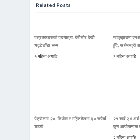
Related Posts
पत्रकारहरुको पदयात्रा, देबीचौर देखी
ग्वाङ्झाउमा ए
भट्टेडाँडा सम्म
हुँदै, अर्थमन्त्री व
१ महिना अगाडि
१ महिना अगाडि
पेट्रोलमा २०, डिजेल र मट्टितेलमा ३० रुपैयाँ
२१ खर्ब २४ अर्ब
घटयो
कुन आयोजनामा 
२ महिना अगाडि