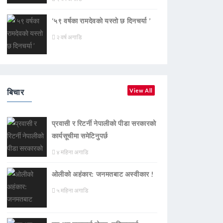
‘५९ वर्षका रामदेवकाे यस्ताे छ दिनचर्या ’
२ वर्ष अगाडि
बिचार
View All
प्रवासी र रिटर्नी नेपालीको पीडा सरकारको
कार्यसूचीमा समेटिनुपर्छ
४ महिना अगाडि
ओलीको अहंकार: जनमतबाट अस्वीकार !
५ महिना अगाडि