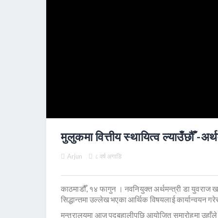
मुलुकमा वित्तीय स्थायित्व ल्याउँछौँ -अर
Arjun
८ वर्ष अगाडि
काठमाडौँ, १४ फागुन । नवनियुक्त अर्थमन्त्री डा युवराज
सिद्धान्तमा उल्लेख भएका आर्थिक विषयलाई कार्यान्वयन गर
मन्त्रालयमा आज पदबहालीपछि आयोजित समारोहमा उहाँले संव