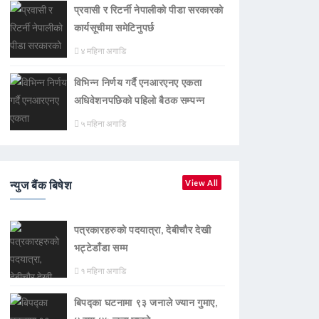
प्रवासी र रिटर्नी नेपालीको पीडा सरकारको
कार्यसूचीमा समेटिनुपर्छ
४ महिना अगाडि
विभिन्न निर्णय गर्दै एनआरएनए एकता
अधिवेशनपछिको पहिलो बैठक सम्पन्न
५ महिना अगाडि
न्युज बैंक बिषेश
View All
पत्रकारहरुको पदयात्रा, देबीचौर देखी
भट्टेडाँडा सम्म
१ महिना अगाडि
बिपद्का घटनामा ९३ जनाले ज्यान गुमाए,