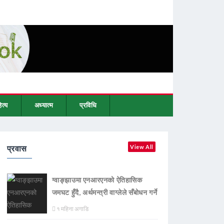
ित्य
अध्यात्म
प्रविधि
प्रवास
View All
ग्वाङ्झाउमा एनआरएनको ऐतिहासिक
जमघट हुँदै, अर्थमन्त्री वाग्लेले सँबोधन गर्ने
१ महिना अगाडि