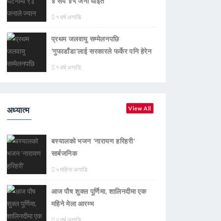
४ सय ४५ जना घाइते
१ वर्ष अगाडि
प्रथम जलवायु सम्मेलनपछि
‘गुफाडाँडा’लाई सरकारले फर्केर पनि हेरेन
१ वर्ष अगाडि
अध्यात्म
View All
बस्यालको भजन ‘नारायण हरिहरी’
सार्बजनिक
५ महिना अगाडि
आज पौष शुक्ल पूर्णिमा, शालिनदीमा एक
महिने मेला आरम्भ
२ वर्ष अगाडि