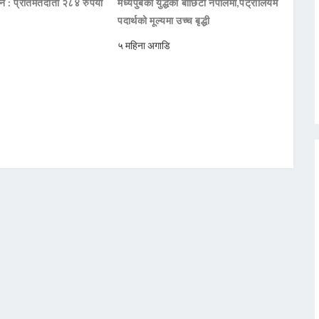
दन : प्रतिमतदाता २८४ रुपैयाँ
मध्यपुर्बको युद्धको बाछिटा नेपालमा,पेट्रोलियम
पदार्थको मूल्यमा उच्च बृद्धी
५ महिना अगाडि