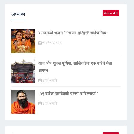
अध्यात्म
View All
बस्यालको भजन ‘नारायण हरिहरी’ सार्बजनिक
५ महिना अगाडि
आज पौष शुक्ल पूर्णिमा, शालिनदीमा एक महिने मेला
आरम्भ
२ वर्ष अगाडि
‘५९ वर्षका रामदेवकाे यस्ताे छ दिनचर्या ’
२ वर्ष अगाडि