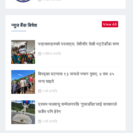
न्युज बैंक बिषेश
View All
पत्रकारहरुको पदयात्रा, देबीचौर देखी भट्टेडाँडा सम्म
१ महिना अगाडि
बिपद्का घटनामा ९३ जनाले ज्यान गुमाए, ४ सय ४५
जना घाइते
१ वर्ष अगाडि
प्रथम जलवायु सम्मेलनपछि ‘गुफाडाँडा’लाई सरकारले
फर्केर पनि हेरेन
१ वर्ष अगाडि