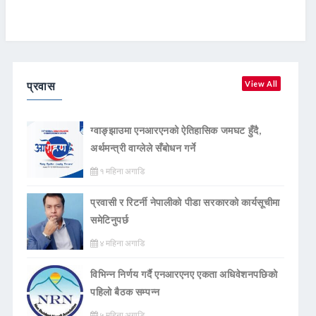
प्रवास
View All
ग्वाङ्झाउमा एनआरएनको ऐतिहासिक जमघट हुँदै,
अर्थमन्त्री वाग्लेले सँबोधन गर्ने
१ महिना अगाडि
प्रवासी र रिटर्नी नेपालीको पीडा सरकारको कार्यसूचीमा
समेटिनुपर्छ
४ महिना अगाडि
विभिन्न निर्णय गर्दै एनआरएनए एकता अधिवेशनपछिको
पहिलो बैठक सम्पन्न
५ महिना अगाडि