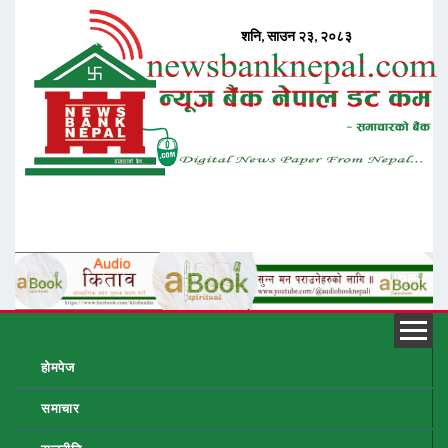
होमपेज
समाचार