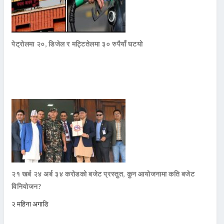
पेट्रोलमा २०, डिजेल र मट्टितेलमा ३० रुपैयाँ घटयो
२१ खर्ब २४ अर्ब ३४ करोडको बजेट प्रस्तुत, कुन आयोजनामा कति बजेट
विनियोजन?
२ महिना अगाडि