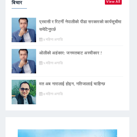
बिचार
View All
प्रवासी र रिटर्नी नेपालीको पीडा सरकारको कार्यसूचीमा
समेटिनुपर्छ
४ महिना अगाडि
ओलीको अहंकार: जनमतबाट अस्वीकार !
५ महिना अगाडि
मत अब नारालाई होइन, नतिजालाई चाहिन्छ
७ महिना अगाडि