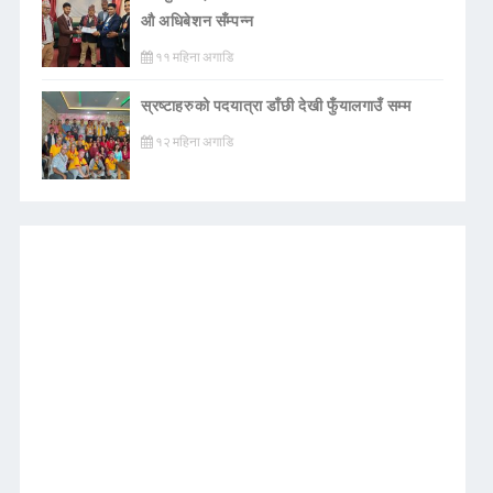
औ अधिबेशन सँम्पन्न
११ महिना अगाडि
स्रष्टाहरुको पदयात्रा डाँछी देखी फुँयालगाउँ सम्म
१२ महिना अगाडि