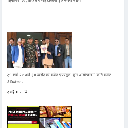
पेट्रोलमा २०, डिजेल र मट्टितेलमा ३० रुपैयाँ घटयो
२१ खर्ब २४ अर्ब ३४ करोडको बजेट प्रस्तुत, कुन आयोजनामा कति बजेट
विनियोजन?
२ महिना अगाडि