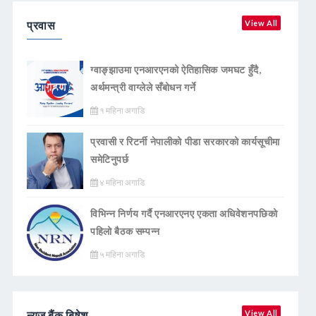
प्रवास
View All
ग्वाङ्झाउमा एनआरएनको ऐतिहासिक जमघट हुँदै,
अर्थमन्त्री वाग्लेले सँबोधन गर्ने
१ महिना अगाडि
प्रवासी र रिटर्नी नेपालीको पीडा सरकारको कार्यसूचीमा
समेटिनुपर्छ
४ महिना अगाडि
विभिन्न निर्णय गर्दै एनआरएनए एकता अधिवेशनपछिको
पहिलो बैठक सम्पन्न
५ महिना अगाडि
न्युज बैंक बिषेश
View All