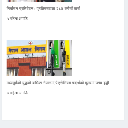
निर्वाचन प्रतिवेदन : प्रतिमतदाता २८४ रुपैयाँ खर्च
५ महिना अगाडि
मध्यपुर्बको युद्धको बाछिटा नेपालमा,पेट्रोलियम पदार्थको मूल्यमा उच्च बृद्धी
५ महिना अगाडि