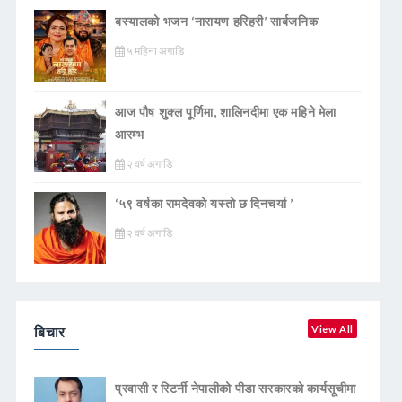
बस्यालको भजन ‘नारायण हरिहरी’ सार्बजनिक
५ महिना अगाडि
आज पौष शुक्ल पूर्णिमा, शालिनदीमा एक महिने मेला
आरम्भ
२ वर्ष अगाडि
‘५९ वर्षका रामदेवकाे यस्ताे छ दिनचर्या ’
२ वर्ष अगाडि
बिचार
View All
प्रवासी र रिटर्नी नेपालीको पीडा सरकारको कार्यसूचीमा