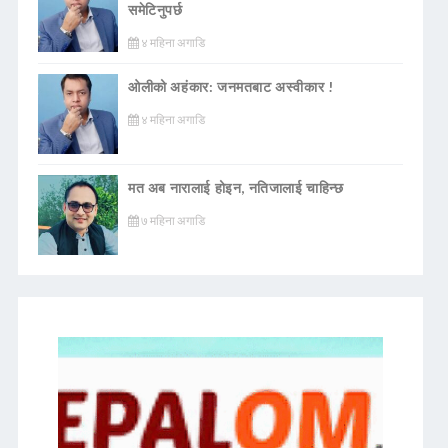
समेटिनुपर्छ
४ महिना अगाडि
ओलीको अहंकार: जनमतबाट अस्वीकार !
४ महिना अगाडि
मत अब नारालाई होइन, नतिजालाई चाहिन्छ
७ महिना अगाडि