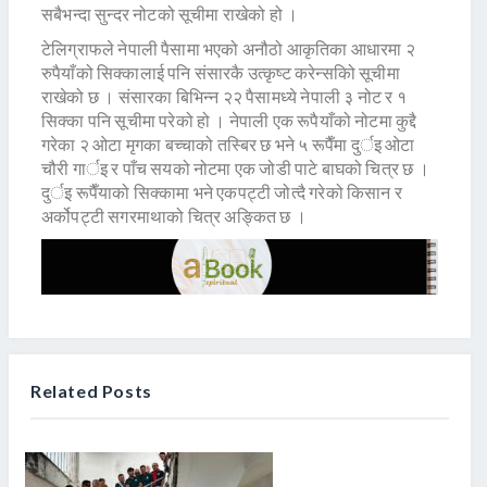
सबैभन्दा सुन्दर नोटको सूचीमा राखेको हो ।
टेलिग्राफले नेपाली पैसामा भएको अनौठो आकृतिका आधारमा २
रुपैयाँको सिक्कालाई पनि संसारकै उत्कृष्ट करेन्सकिो सूचीमा
राखेको छ । संसारका बिभिन्न २२ पैसामध्ये नेपाली ३ नोट र १
सिक्का पनि सूचीमा परेको हो । नेपाली एक रूपैयाँको नोटमा कुद्दै
गरेका २ ओटा मृगका बच्चाको तस्बिर छ भने ५ रूपैँमा दुर्इ ओटा
चौरी गार्इ र पाँच सयको नोटमा एक जोडी पाटे बाघको चित्र छ ।
दुर्इ रूपैँयाको सिक्कामा भने एकपट्टी जोत्दै गरेको किसान र
अर्कोपट्टी सगरमाथाको चित्र अङ्कित छ ।
Related Posts