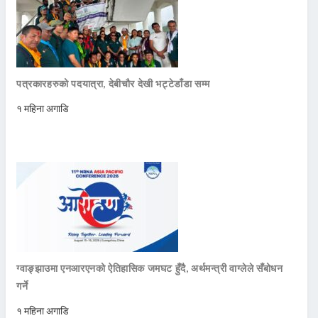
पत्रकारहरुको पदयात्रा, देबीचौर देखी भट्टेडाँडा सम्म
१ महिना अगाडि
ग्वाङ्झाउमा एनआरएनको ऐतिहासिक जमघट हुँदै, अर्थमन्त्री वाग्लेले सँबोधन
गर्ने
१ महिना अगाडि