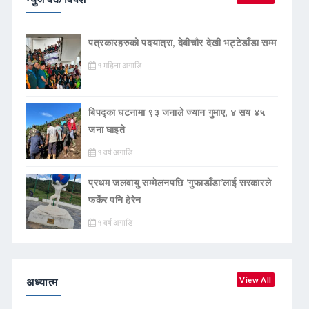
पत्रकारहरुको पदयात्रा, देबीचौर देखी भट्टेडाँडा सम्म
१ महिना अगाडि
बिपद्का घटनामा ९३ जनाले ज्यान गुमाए, ४ सय ४५
जना घाइते
१ वर्ष अगाडि
प्रथम जलवायु सम्मेलनपछि ‘गुफाडाँडा’लाई सरकारले
फर्केर पनि हेरेन
१ वर्ष अगाडि
अध्यात्म
View All