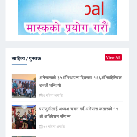
साहित्य / पुस्तक
View All
अनेसासको ३५औँ स्थापना दिवसमा १६६औँ साहित्यिक
डबली घन्कियाे
७ महिना अगाडि
पराजुलीलाई अध्यक्ष चयन गर्दै अनेसास कतारको ११
औ अधिबेशन सँम्पन्न
११ महिना अगाडि