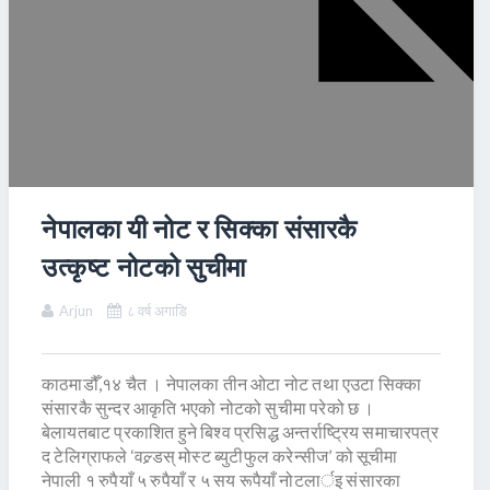
नेपालका यी नोट र सिक्का संसारकै
उत्कृष्ट नोटको सुचीमा
Arjun
८ वर्ष अगाडि
काठमाडौँ,१४ चैत । नेपालका तीन ओटा नोट तथा एउटा सिक्का
संसारकै सुन्दर आकृति भएको नोटको सुचीमा परेको छ ।
बेलायतबाट प्रकाशित हुने बिश्व प्रसिद्ध अन्तर्राष्ट्रिय समाचारपत्र
द टेलिग्राफले ‘वल्र्डस् मोस्ट ब्युटीफुल करेन्सीज’ को सूचीमा
नेपाली १ रुपैयाँ ५ रुपैयाँ र ५ सय रूपैयाँ नोटलार्इ संसारका