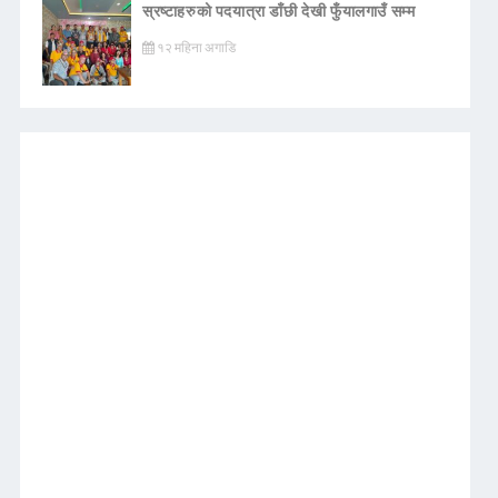
स्रष्टाहरुको पदयात्रा डाँछी देखी फुँयालगाउँ सम्म
१२ महिना अगाडि