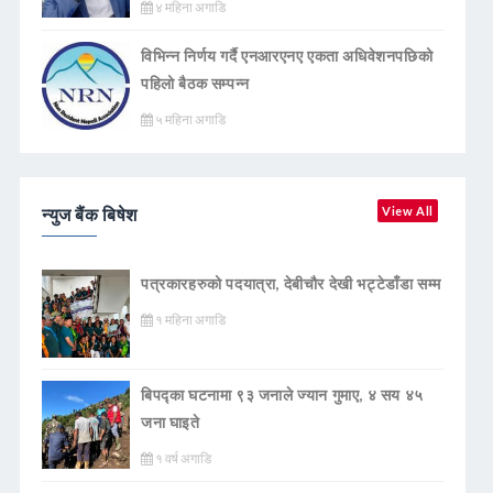
४ महिना अगाडि
विभिन्न निर्णय गर्दै एनआरएनए एकता अधिवेशनपछिको
पहिलो बैठक सम्पन्न
५ महिना अगाडि
न्युज बैंक बिषेश
View All
पत्रकारहरुको पदयात्रा, देबीचौर देखी भट्टेडाँडा सम्म
१ महिना अगाडि
बिपद्का घटनामा ९३ जनाले ज्यान गुमाए, ४ सय ४५
जना घाइते
१ वर्ष अगाडि