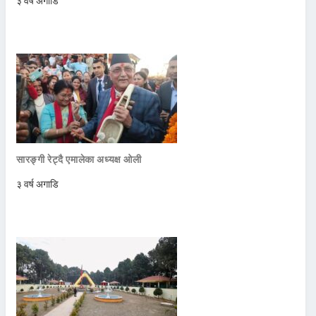
३ वर्ष अगाडि
सारङ्गी रेट्दै एमालेका अध्यक्ष ओली
३ वर्ष अगाडि