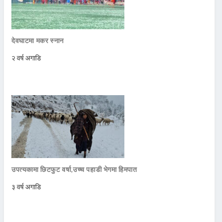
देवघाटमा मकर स्नान
२ वर्ष अगाडि
उपत्यकामा छिटफुट वर्षा,उच्च पहाडी भेगमा हिमपात
३ वर्ष अगाडि