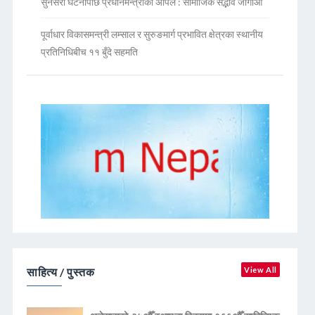
सुनसरी घटनापछि प्रधानमन्त्रीको अपिल : सामाजिक सद्भाव जोगाऔं
पूर्वाधार विकासमन्त्री लम्साल र सुरुङमार्ग प्रभावित क्षेत्रका स्थानीय
प्रतिनिधिबीच ११ बुँदे सहमति
साहित्य / पुस्तक
View All