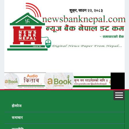
होमपेज
समाचार