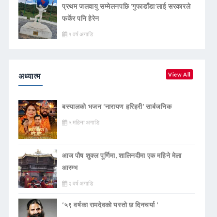
प्रथम जलवायु सम्मेलनपछि ‘गुफाडाँडा’लाई सरकारले
फर्केर पनि हेरेन
१ वर्ष अगाडि
अध्यात्म
View All
बस्यालको भजन ‘नारायण हरिहरी’ सार्बजनिक
५ महिना अगाडि
आज पौष शुक्ल पूर्णिमा, शालिनदीमा एक महिने मेला
आरम्भ
२ वर्ष अगाडि
‘५९ वर्षका रामदेवकाे यस्ताे छ दिनचर्या ’