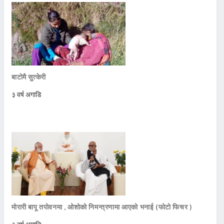
बाटोमै सुत्केरी
३ वर्ष अगाडि
मोरारी बापू तपोवनमा , ओशोको निमन्त्रणामा आएको भनाई (फोटो फिचर )