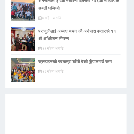
अनेसासको ३५औँ स्थापना दिवसमा १६६औँ साहित्यिक
डबली घन्कियाे
७ महिना अगाडि
पराजुलीलाई अध्यक्ष चयन गर्दै अनेसास कतारको ११
औ अधिबेशन सँम्पन्न
११ महिना अगाडि
स्रष्टाहरुको पदयात्रा डाँछी देखी फुँयालगाउँ सम्म
१२ महिना अगाडि