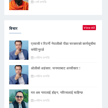
२ वर्ष अगाडि
बिचार
View All
प्रवासी र रिटर्नी नेपालीको पीडा सरकारको कार्यसूचीमा
समेटिनुपर्छ
४ महिना अगाडि
ओलीको अहंकार: जनमतबाट अस्वीकार !
४ महिना अगाडि
मत अब नारालाई होइन, नतिजालाई चाहिन्छ
७ महिना अगाडि