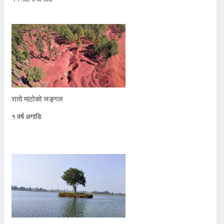
रातो माटोको जङ्गल
१ वर्ष अगाडि