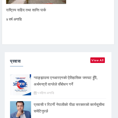
राष्ट्रिय सहिद तथा शान्ति पार्क
४ वर्ष अगाडि
प्रवास
View All
ग्वाङ्झाउमा एनआरएनको ऐतिहासिक जमघट हुँदै,
अर्थमन्त्री वाग्लेले सँबोधन गर्ने
१ महिना अगाडि
प्रवासी र रिटर्नी नेपालीको पीडा सरकारको कार्यसूचीमा
समेटिनुपर्छ