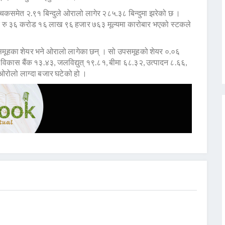
रिसूचकसमेत २.९१ बिन्दुले ओरालो लागेर २८५.३८ बिन्दुमा झरेको छ ।
रु ३६ करोड १६ लाख ९६ हजार ७६३ मूल्यमा कारोबार भएको स्टकले
अरु समूहका शेयर भने ओरालो लागेका छन् । सो उपसमूहको शेयर ०.०६
 विकास बैंक १३.४३, जलविद्युत् १९.८१, बीमा ६८.३२, उत्पादन ८.६६,
ओरोलो लाग्दा बजार घटेको हो ।