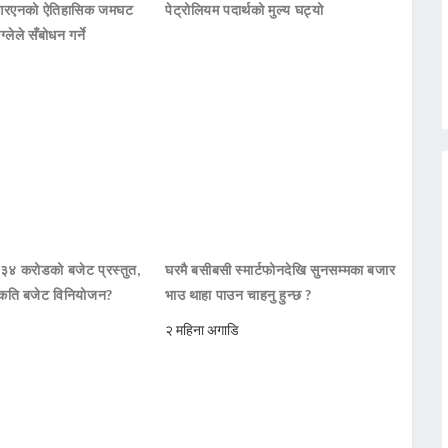
नआरएनको ऐतिहासिक जमघट
पेट्रोलियम पदार्थको मुल्य घट्यो
ाग्लेले सँबोधन गर्ने
 ३४ करोडको बजेट प्रस्तुत,
घरमै बसीबसी स्मार्टफोनदेखि सुनसम्मका बजार
कति बजेट विनियोजन?
भाउ थाहा पाउन चाहनु हुन्छ ?
२ महिना अगाडि