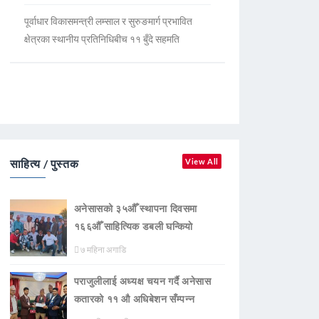
पूर्वाधार विकासमन्त्री लम्साल र सुरुङमार्ग प्रभावित
क्षेत्रका स्थानीय प्रतिनिधिबीच ११ बुँदे सहमति
साहित्य / पुस्तक
View All
अनेसासको ३५औँ स्थापना दिवसमा
१६६औँ साहित्यिक डबली घन्कियाे
७ महिना अगाडि
पराजुलीलाई अध्यक्ष चयन गर्दै अनेसास
कतारको ११ औ अधिबेशन सँम्पन्न