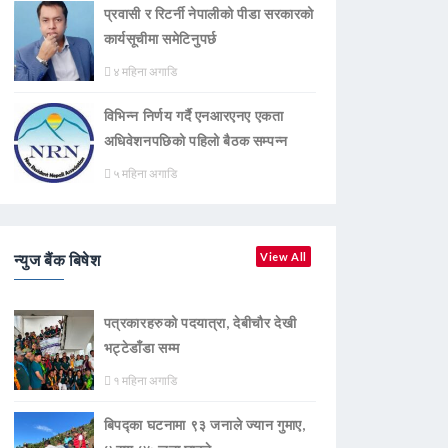
प्रवासी र रिटर्नी नेपालीको पीडा सरकारको
कार्यसूचीमा समेटिनुपर्छ
४ महिना अगाडि
विभिन्न निर्णय गर्दै एनआरएनए एकता
अधिवेशनपछिको पहिलो बैठक सम्पन्न
५ महिना अगाडि
न्युज बैंक बिषेश
View All
पत्रकारहरुको पदयात्रा, देबीचौर देखी
भट्टेडाँडा सम्म
१ महिना अगाडि
बिपद्का घटनामा ९३ जनाले ज्यान गुमाए,