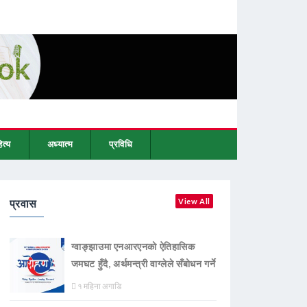
ित्य
अध्यात्म
प्रविधि
प्रवास
View All
ग्वाङ्झाउमा एनआरएनको ऐतिहासिक
जमघट हुँदै, अर्थमन्त्री वाग्लेले सँबोधन गर्ने
१ महिना अगाडि