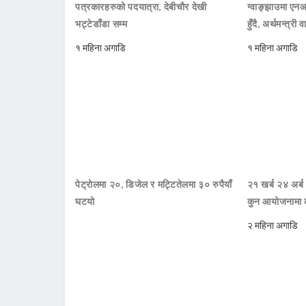
पत्रकारहरुको पदयात्रा, देबीचौर देखी
ग्वाङ्झाउमा ए
भट्टेडाँडा सम्म
हुँदै, अर्थमन्त्री व
१ महिना अगाडि
१ महिना अगाडि
पेट्रोलमा २०, डिजेल र मट्टितेलमा ३० रुपैयाँ
२१ खर्ब २४ अर्ब
घटयो
कुन आयोजनामा 
२ महिना अगाडि