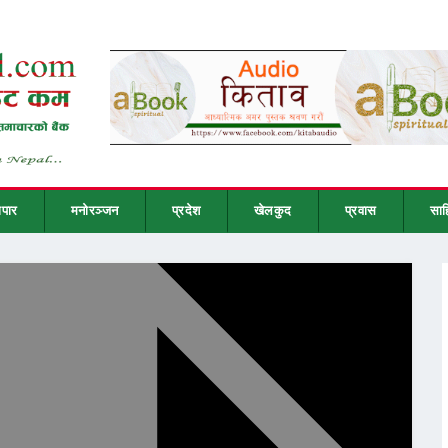
ापार
मनोरञ्जन
प्रदेश
खेलकुद
प्रवास
साह