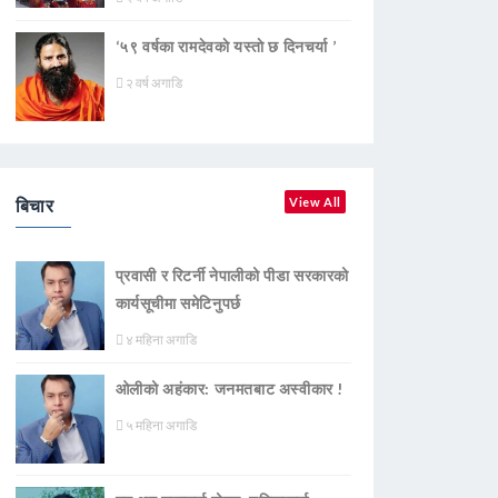
‘५९ वर्षका रामदेवकाे यस्ताे छ दिनचर्या ’
२ वर्ष अगाडि
बिचार
View All
प्रवासी र रिटर्नी नेपालीको पीडा सरकारको
कार्यसूचीमा समेटिनुपर्छ
४ महिना अगाडि
ओलीको अहंकार: जनमतबाट अस्वीकार !
५ महिना अगाडि