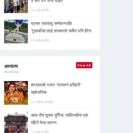
४ सय ४५ जना घाइते
१ वर्ष अगाडि
प्रथम जलवायु सम्मेलनपछि
‘गुफाडाँडा’लाई सरकारले फर्केर पनि हेरेन
१ वर्ष अगाडि
अध्यात्म
View All
बस्यालको भजन ‘नारायण हरिहरी’
सार्बजनिक
५ महिना अगाडि
आज पौष शुक्ल पूर्णिमा, शालिनदीमा एक
महिने मेला आरम्भ
२ वर्ष अगाडि