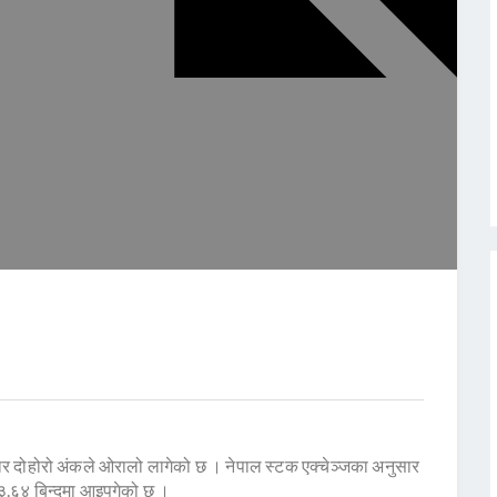
 दोहोरो अंकले ओरालो लागेको छ । नेपाल स्टक एक्चेञ्जका अनुसार
३.६४ बिन्दुमा आइपुगेको छ ।