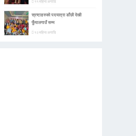
११ महिना अगाडि
स्रष्टाहरुको पदयात्रा डाँछी देखी
फुँयालगाउँ सम्म
१२ महिना अगाडि