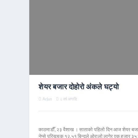
शेयर बजार दोहोरो अंकले घट्यो
Arjun
८ वर्ष अगाडि
काठमाडौँ, २३ वैशाख । साताको पहिलो दिन आज शेयर बजार
नेप्से परिसूचक १२.५१ बिन्दुले ओरालो लागेर एक हजार ३५