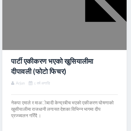
पार्टी एकीकरण भएको खुसियालीमा
दीपावली (फाेटाे फिचर)
Arjun
८ वर्ष अगाडि
नेकपा एमाले र माअाेबादी केन्द्रबीच भएकाे एकीकरण घोषणाको
खुसीयालीमा राजधानी लगायत देशका विभिन्न भागमा दीप
प्रज्ज्वलन गरिँदै ।