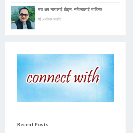
मत अब नारालाई होइन, नतिजालाई चाहिन्छ
७ महिना अगाडि
Recent Posts