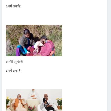
३ वर्ष अगाडि
बाटोमै सुत्केरी
३ वर्ष अगाडि