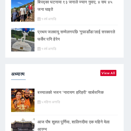
बिपद्का घटनामा ९३ जनाले ज्यान गुमाए, ४ सय ४५
जना घाइते
१ वर्ष अगाडि
प्रथम जलवायु सम्मेलनपछि ‘गुफाडाँडा’लाई सरकारले
फर्केर पनि हेरेन
१ वर्ष अगाडि
अध्यात्म
View All
बस्यालको भजन ‘नारायण हरिहरी’ सार्बजनिक
५ महिना अगाडि
आज पौष शुक्ल पूर्णिमा, शालिनदीमा एक महिने मेला
आरम्भ