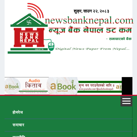
होमपेज
समाचार