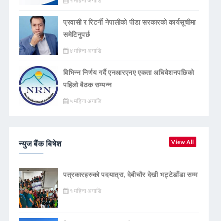
१ महिना अगाडि
प्रवासी र रिटर्नी नेपालीको पीडा सरकारको कार्यसूचीमा
समेटिनुपर्छ
४ महिना अगाडि
विभिन्न निर्णय गर्दै एनआरएनए एकता अधिवेशनपछिको
पहिलो बैठक सम्पन्न
५ महिना अगाडि
न्युज बैंक बिषेश
View All
पत्रकारहरुको पदयात्रा, देबीचौर देखी भट्टेडाँडा सम्म
१ महिना अगाडि