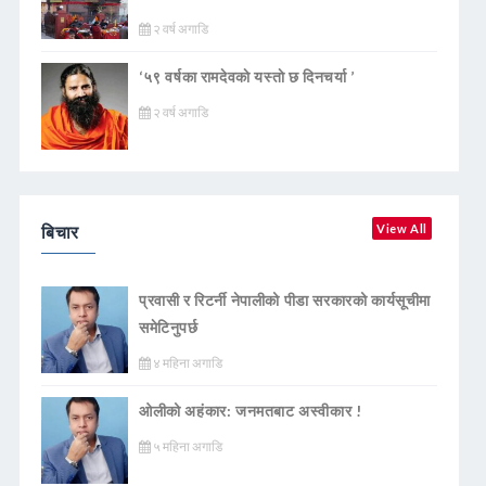
२ वर्ष अगाडि
‘५९ वर्षका रामदेवकाे यस्ताे छ दिनचर्या ’
२ वर्ष अगाडि
बिचार
View All
प्रवासी र रिटर्नी नेपालीको पीडा सरकारको कार्यसूचीमा
समेटिनुपर्छ
४ महिना अगाडि
ओलीको अहंकार: जनमतबाट अस्वीकार !
५ महिना अगाडि