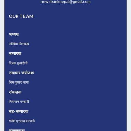
newsbanknepal@gmail.com
OUR TEAM
अध्यक्ष
सोविता सिम्खडा
सम्पादक
दिपक पुडासैनी
समाचार संयोजक
भिम कुमार थापा
संचालक
निराजन भण्डारी
सह-सम्पादक
गणेश प्रसाद वन्जाडे
संम्वाददाता