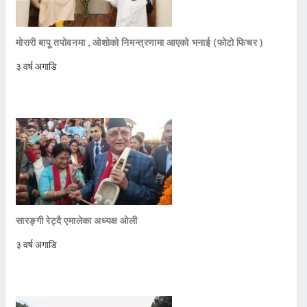
मोरारी बापू तपोवनमा , ओशोको निमन्त्रणामा आएको भनाई (फोटो फिचर )
३ वर्ष अगाडि
सारङ्गी रेट्दै एमालेका अध्यक्ष ओली
३ वर्ष अगाडि