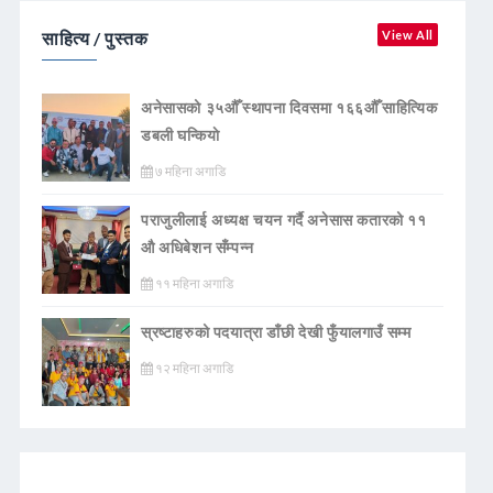
साहित्य / पुस्तक
View All
अनेसासको ३५औँ स्थापना दिवसमा १६६औँ साहित्यिक
डबली घन्कियाे
७ महिना अगाडि
पराजुलीलाई अध्यक्ष चयन गर्दै अनेसास कतारको ११
औ अधिबेशन सँम्पन्न
११ महिना अगाडि
स्रष्टाहरुको पदयात्रा डाँछी देखी फुँयालगाउँ सम्म
१२ महिना अगाडि