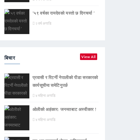
‘५९ वर्षका रामदेवकाे यस्ताे छ दिनचर्या ’
२ वर्ष अगाडि
बिचार
View All
प्रवासी र रिटर्नी नेपालीको पीडा सरकारको
कार्यसूचीमा समेटिनुपर्छ
४ महिना अगाडि
ओलीको अहंकार: जनमतबाट अस्वीकार !
४ महिना अगाडि