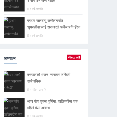
४ सय ४५ जना घाइते
१ वर्ष अगाडि
प्रथम जलवायु सम्मेलनपछि
‘गुफाडाँडा’लाई सरकारले फर्केर पनि हेरेन
१ वर्ष अगाडि
अध्यात्म
View All
बस्यालको भजन ‘नारायण हरिहरी’
सार्बजनिक
५ महिना अगाडि
आज पौष शुक्ल पूर्णिमा, शालिनदीमा एक
महिने मेला आरम्भ
२ वर्ष अगाडि