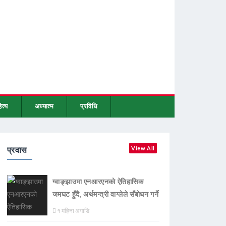
ित्य
अध्यात्म
प्रविधि
प्रवास
View All
ग्वाङ्झाउमा एनआरएनको ऐतिहासिक
जमघट हुँदै, अर्थमन्त्री वाग्लेले सँबोधन गर्ने
१ महिना अगाडि