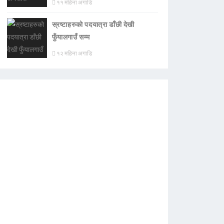
११ महिना अगाडि
स्रष्टाहरुको पदयात्रा डाँछी देखी
फुँयालगाउँ सम्म
१२ महिना अगाडि