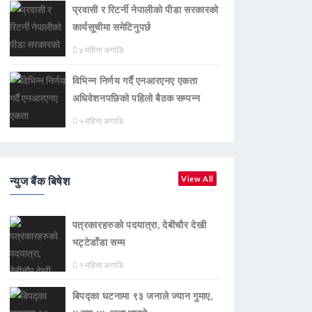
प्रवासी र रिटर्नी नेपालीको पीडा सरकारको
कार्यसूचीमा समेटिनुपर्छ
४ महिना अगाडि
विभिन्न निर्णय गर्दै एनआरएनए एकता
अधिवेशनपछिको पहिलो बैठक सम्पन्न
५ महिना अगाडि
न्युज बैंक बिषेश
View All
पत्रकारहरुको पदयात्रा, देबीचौर देखी
भट्टेडाँडा सम्म
१ महिना अगाडि
बिपद्का घटनामा ९३ जनाले ज्यान गुमाए,