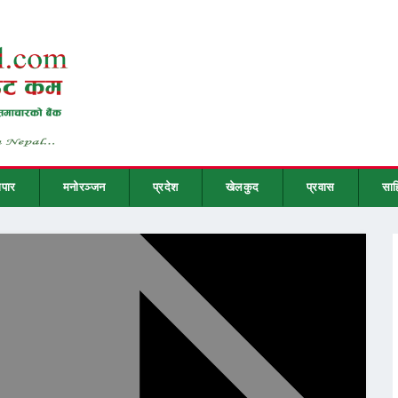
ापार
मनोरञ्जन
प्रदेश
खेलकुद
प्रवास
साह