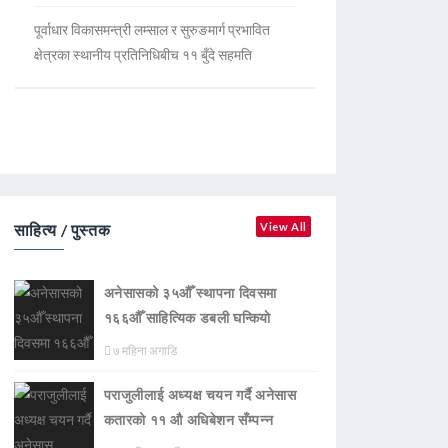
पूर्वाधार विकासमन्त्री लम्साल र सुरुङमार्ग प्रभावित
क्षेत्रका स्थानीय प्रतिनिधिबीच ११ बुँदे सहमति
साहित्य / पुस्तक
View All
अनेसासको ३५औँ स्थापना दिवसमा
१६६औँ साहित्यिक डबली घन्कियाे
७ महिना अगाडि
पराजुलीलाई अध्यक्ष चयन गर्दै अनेसास
कतारको ११ औ अधिबेशन सँम्पन्न