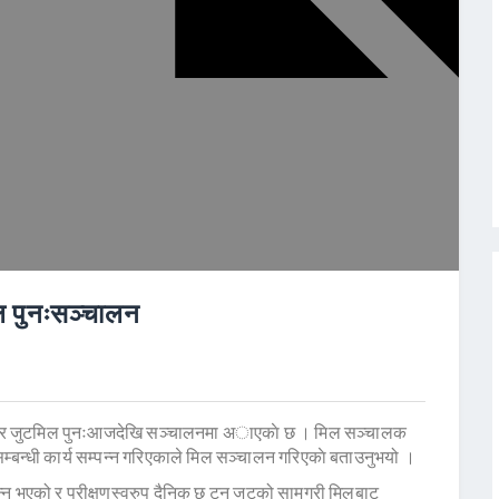
ल पुनःसञ्चालन
नगर जुटमिल पुनःआजदेखि सञ्चालनमा अाएकाे छ । मिल सञ्चालक
सम्बन्धी कार्य सम्पन्न गरिएकाले मिल सञ्चालन गरिएकाे बताउनुभयो ।
्न भएको र परीक्षणस्वरुप दैनिक छ टन जुटको सामग्री मिलबाट