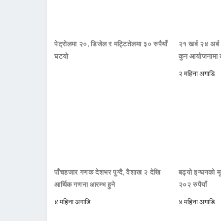
पेट्रोलमा २०, डिजेल र मट्टितेलमा ३० रुपैयाँ
२१ खर्ब २४ अर्ब
घटयो
कुन आयोजनामा 
२ महिना अगाडि
पाँचहजार गणक देशभर पुग्दै, वैशाख २ देखि
बढ्यो इन्धनको म
आर्थिक गणना आरम्भ हुने
२०२ रुपैयाँ
४ महिना अगाडि
४ महिना अगाडि