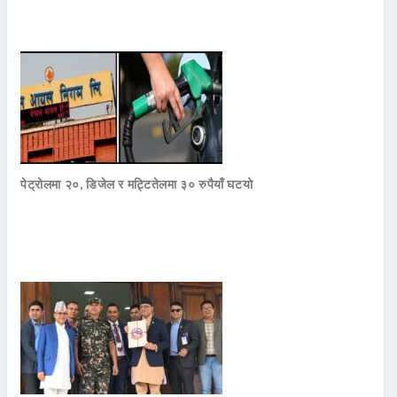
पेट्रोलमा २०, डिजेल र मट्टितेलमा ३० रुपैयाँ घटयो