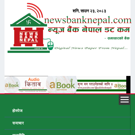
होमपेज
समाचार