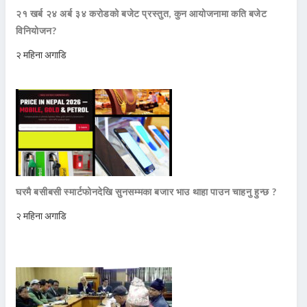
२१ खर्ब २४ अर्ब ३४ करोडको बजेट प्रस्तुत, कुन आयोजनामा कति बजेट
विनियोजन?
२ महिना अगाडि
घरमै बसीबसी स्मार्टफोनदेखि सुनसम्मका बजार भाउ थाहा पाउन चाहनु हुन्छ ?
२ महिना अगाडि