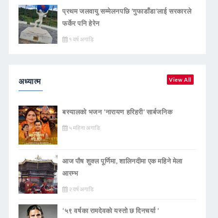
प्रथम जलवायु सम्मेलनपछि ‘गुफाडाँडा’लाई सरकारले
फर्केर पनि हेरेन
१ वर्ष अगाडि
अध्यात्म
View All
बस्यालको भजन ‘नारायण हरिहरी’ सार्बजनिक
५ महिना अगाडि
आज पौष शुक्ल पूर्णिमा, शालिनदीमा एक महिने मेला
आरम्भ
२ वर्ष अगाडि
‘५९ वर्षका रामदेवकाे यस्ताे छ दिनचर्या ’