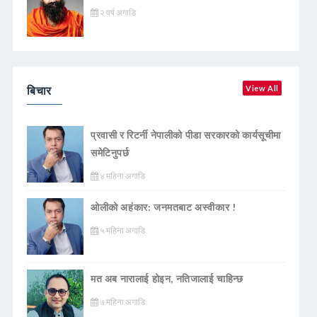
२ वर्ष अगाडि
बिचार
View All
प्रवासी र रिटर्नी नेपालीको पीडा सरकारको कार्यसूचीमा
समेटिनुपर्छ
४ महिना अगाडि
ओलीको अहंकार: जनमतबाट अस्वीकार !
५ महिना अगाडि
मत अब नारालाई होइन, नतिजालाई चाहिन्छ
७ महिना अगाडि