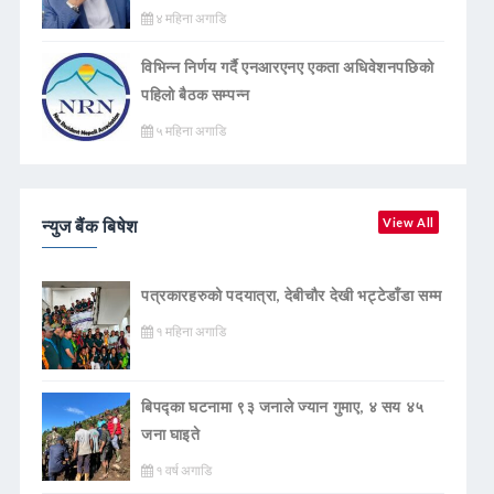
४ महिना अगाडि
विभिन्न निर्णय गर्दै एनआरएनए एकता अधिवेशनपछिको
पहिलो बैठक सम्पन्न
५ महिना अगाडि
न्युज बैंक बिषेश
View All
पत्रकारहरुको पदयात्रा, देबीचौर देखी भट्टेडाँडा सम्म
१ महिना अगाडि
बिपद्का घटनामा ९३ जनाले ज्यान गुमाए, ४ सय ४५
जना घाइते
१ वर्ष अगाडि