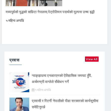
मध्यपुर्बको युद्धको बाछिटा नेपालमा,पेट्रोलियम पदार्थको मूल्यमा उच्च बृद्धी
५ महिना अगाडि
प्रवास
View All
ग्वाङ्झाउमा एनआरएनको ऐतिहासिक जमघट हुँदै,
अर्थमन्त्री वाग्लेले सँबोधन गर्ने
१ महिना अगाडि
प्रवासी र रिटर्नी नेपालीको पीडा सरकारको कार्यसूचीमा
समेटिनुपर्छ