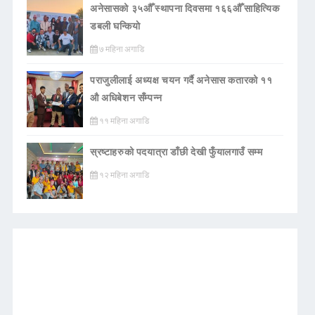
अनेसासको ३५औँ स्थापना दिवसमा १६६औँ साहित्यिक
डबली घन्कियाे
७ महिना अगाडि
पराजुलीलाई अध्यक्ष चयन गर्दै अनेसास कतारको ११
औ अधिबेशन सँम्पन्न
११ महिना अगाडि
स्रष्टाहरुको पदयात्रा डाँछी देखी फुँयालगाउँ सम्म
१२ महिना अगाडि