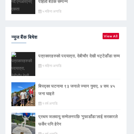
पहिलो बैठक सम्पन्न
५ महिना अगाडि
न्युज बैंक बिषेश
View All
पत्रकारहरुको पदयात्रा, देबीचौर देखी भट्टेडाँडा सम्म
१ महिना अगाडि
बिपद्का घटनामा ९३ जनाले ज्यान गुमाए, ४ सय ४५
जना घाइते
१ वर्ष अगाडि
प्रथम जलवायु सम्मेलनपछि ‘गुफाडाँडा’लाई सरकारले
फर्केर पनि हेरेन
१ वर्ष अगाडि