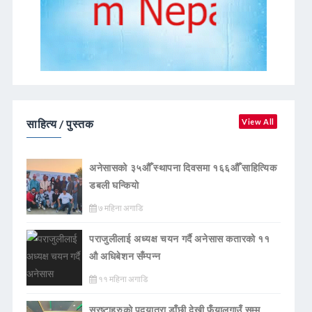
साहित्य / पुस्तक
View All
अनेसासको ३५औँ स्थापना दिवसमा १६६औँ साहित्यिक
डबली घन्कियाे
७ महिना अगाडि
पराजुलीलाई अध्यक्ष चयन गर्दै अनेसास कतारको ११
औ अधिबेशन सँम्पन्न
११ महिना अगाडि
स्रष्टाहरुको पदयात्रा डाँछी देखी फुँयालगाउँ सम्म