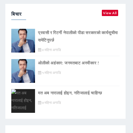
बिचार
View All
प्रवासी र रिटर्नी नेपालीको पीडा सरकारको कार्यसूचीमा
समेटिनुपर्छ
४ महिना अगाडि
ओलीको अहंकार: जनमतबाट अस्वीकार !
५ महिना अगाडि
मत अब नारालाई होइन, नतिजालाई चाहिन्छ
७ महिना अगाडि