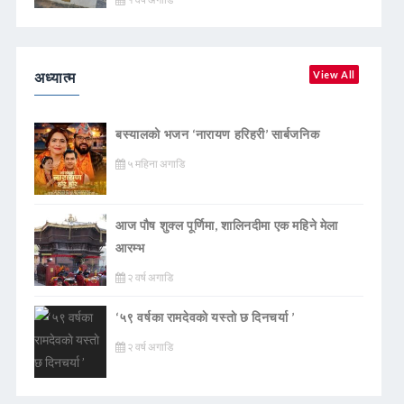
अध्यात्म
View All
बस्यालको भजन ‘नारायण हरिहरी’ सार्बजनिक
५ महिना अगाडि
आज पौष शुक्ल पूर्णिमा, शालिनदीमा एक महिने मेला
आरम्भ
२ वर्ष अगाडि
‘५९ वर्षका रामदेवकाे यस्ताे छ दिनचर्या ’
२ वर्ष अगाडि