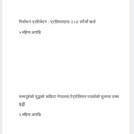
निर्वाचन प्रतिवेदन : प्रतिमतदाता २८४ रुपैयाँ खर्च
५ महिना अगाडि
मध्यपुर्बको युद्धको बाछिटा नेपालमा,पेट्रोलियम पदार्थको मूल्यमा उच्च
बृद्धी
५ महिना अगाडि