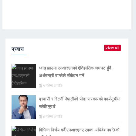
प्रवास
View All
ग्वाङ्झाउमा एनआरएनको ऐतिहासिक जमघट हुँदै,
अर्थमन्त्री वाग्लेले सँबोधन गर्ने
१ महिना अगाडि
प्रवासी र रिटर्नी नेपालीको पीडा सरकारको कार्यसूचीमा
समेटिनुपर्छ
४ महिना अगाडि
विभिन्न निर्णय गर्दै एनआरएनए एकता अधिवेशनपछिको