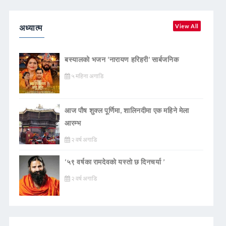
अध्यात्म
View All
बस्यालको भजन ‘नारायण हरिहरी’ सार्बजनिक
५ महिना अगाडि
आज पौष शुक्ल पूर्णिमा, शालिनदीमा एक महिने मेला
आरम्भ
२ वर्ष अगाडि
‘५९ वर्षका रामदेवकाे यस्ताे छ दिनचर्या ’
२ वर्ष अगाडि