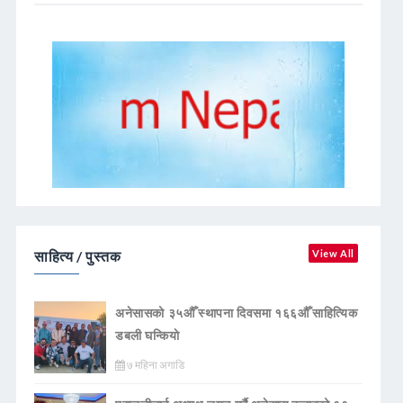
साहित्य / पुस्तक
View All
अनेसासको ३५औँ स्थापना दिवसमा १६६औँ साहित्यिक
डबली घन्कियाे
७ महिना अगाडि