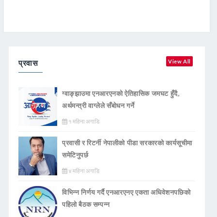
प्रवास
View All
ग्वाङ्झाउमा एनआरएनको ऐतिहासिक जमघट हुँदै,
अर्थमन्त्री वाग्लेले सँबोधन गर्ने
१ महिना अगाडि
प्रवासी र रिटर्नी नेपालीको पीडा सरकारको कार्यसूचीमा
समेटिनुपर्छ
४ महिना अगाडि
विभिन्न निर्णय गर्दै एनआरएनए एकता अधिवेशनपछिको
पहिलो बैठक सम्पन्न