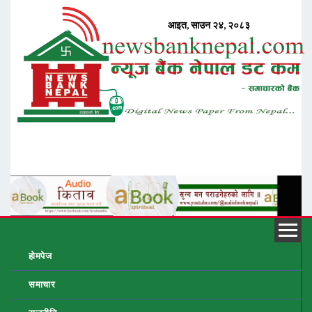
होमपेज
समाचार