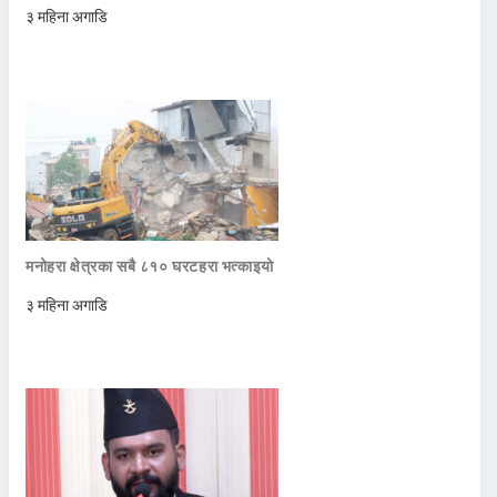
३ महिना अगाडि
मनोहरा क्षेत्रका सबै ८१० घरटहरा भत्काइयो
३ महिना अगाडि