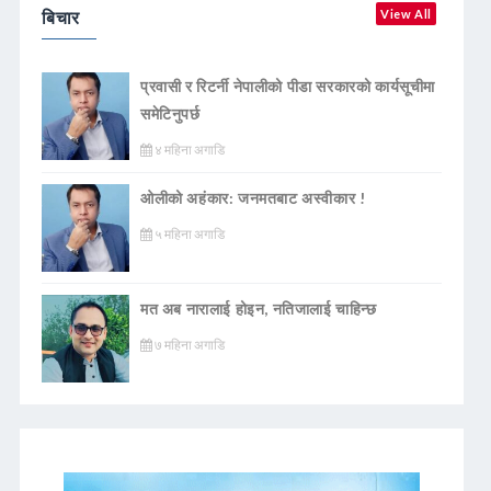
बिचार
View All
प्रवासी र रिटर्नी नेपालीको पीडा सरकारको कार्यसूचीमा
समेटिनुपर्छ
४ महिना अगाडि
ओलीको अहंकार: जनमतबाट अस्वीकार !
५ महिना अगाडि
मत अब नारालाई होइन, नतिजालाई चाहिन्छ
७ महिना अगाडि