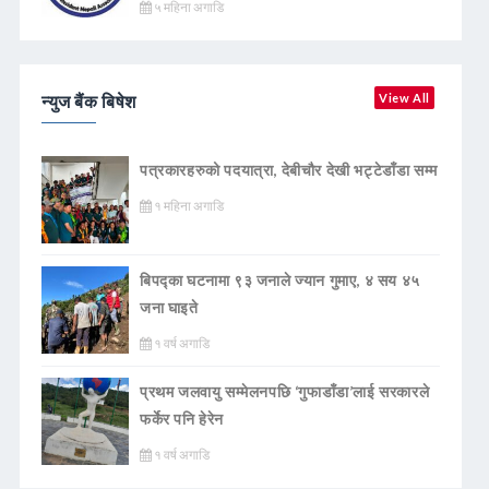
५ महिना अगाडि
न्युज बैंक बिषेश
View All
पत्रकारहरुको पदयात्रा, देबीचौर देखी भट्टेडाँडा सम्म
१ महिना अगाडि
बिपद्का घटनामा ९३ जनाले ज्यान गुमाए, ४ सय ४५
जना घाइते
१ वर्ष अगाडि
प्रथम जलवायु सम्मेलनपछि ‘गुफाडाँडा’लाई सरकारले
फर्केर पनि हेरेन
१ वर्ष अगाडि