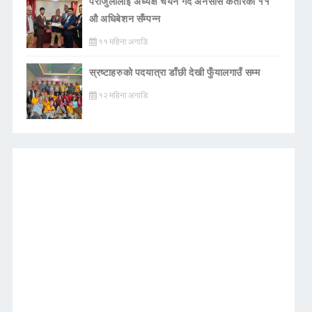
पराजुलीलाई अध्यक्ष चयन गर्दै अनेसास कतारको ११
औ अधिबेशन सँम्पन्न
११ महिना अगाडि
स्रष्टाहरुको पदयात्रा डाँछी देखी फुँयालगाउँ सम्म
१२ महिना अगाडि