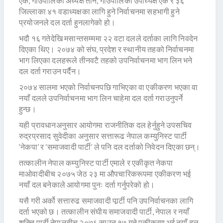
एक, गाउँपालिका अध्यक्ष तीन, गाउँपालिका उपाध्यक्ष एक र ३६
जिल्लाका ४१ वडाध्यक्षका लागि हुने निर्वाचनमा सहभागी हुने
प्रयोजनले दल दर्ता हुनलागेको हो।
भदौ १६ गतेदेखि मसान्तसम्ममा २२ वटा दलले दर्ताका लागि निवदेन
दिएका थिए। २०७४ को संघ, प्रदेश र स्थानीय तहको निर्वाचनमा
भाग लिएका दलहरूले तीनवटै तहको उपनिर्वाचनमा भाग लिन भने
दल दर्ता गराउन पर्दैन।
२०७४ सालमा भएको निर्वाचनपछि गाभिएका वा एकीकरण भएका वा
नयाँ दलले उपनिर्वाचनमा भाग लिन चाहेमा दल दर्ता गराउनुपर्ने
हुन्छ।
यही प्रावधानअनुसार आयोगमा राजनीतिक दल हेर्नुहुने उपसचिव
रुद्रप्रसाद सुवेदीका अनुसार सत्तारूढ नेपाल कम्युनिस्ट पार्टी
‘नेकपा’ र ‘समाजवादी पार्टी’ ले पनि दल दर्ताको निवेदन दिएका छन्।
तत्कालीन नेपाल कम्युनिस्ट पार्टी एमाले र एकीकृत नेकपा
माओवादीबीच २०७५ जेठ २३ मा औपचारिकरूपमा एकीकरण भई
नयाँ दल बनेकाले आयोगमा पुनः दर्ता गर्नुपरेको हो।
यसै गरी अर्को सत्तारुढ समाजवादी पार्र्टी पनि उपनिर्वाचनका लागि
दर्ता भएको छ। तत्कालीन संघीय समाजवादी पार्टी, नेपाल र नयाँ
शक्ति पार्टी नेपालबीच २०७६ साउन १७ गते एकीकरण भई नयाँ दल