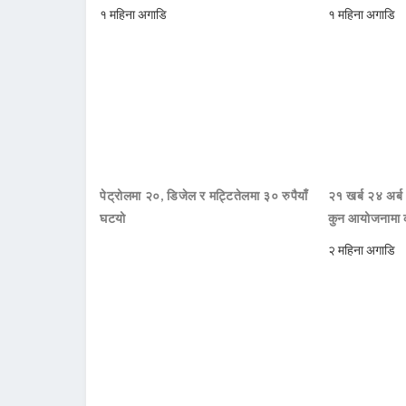
१ महिना अगाडि
१ महिना अगाडि
पेट्रोलमा २०, डिजेल र मट्टितेलमा ३० रुपैयाँ
२१ खर्ब २४ अर्ब
घटयो
कुन आयोजनामा 
२ महिना अगाडि