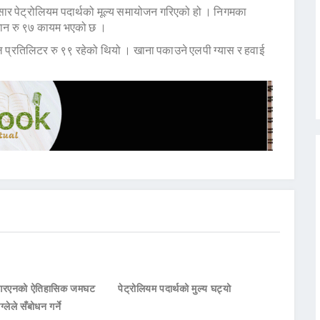
सार पेट्रोलियम पदार्थको मूल्य समायोजन गरिएको हो । निगमका
समान रु ९७ कायम भएको छ ।
 प्रतिलिटर रु ९९ रहेको थियो । खाना पकाउने एलपी ग्यास र हवाई
नआरएनको ऐतिहासिक जमघट
पेट्रोलियम पदार्थको मुल्य घट्यो
ाग्लेले सँबोधन गर्ने