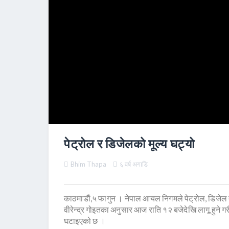
पेट्रोल र डिजेलको मूल्य घट्यो
Bhim Thapa
६ वर्ष अगाडि
काठमाडाैं,५ फागुन । नेपाल आयल निगमले पेट्रोल, डिजेल
वीरेन्द्र गोइतका अनुसार आज राति १२ बजेदेखि लागू हुने ग
घटाइएको छ ।