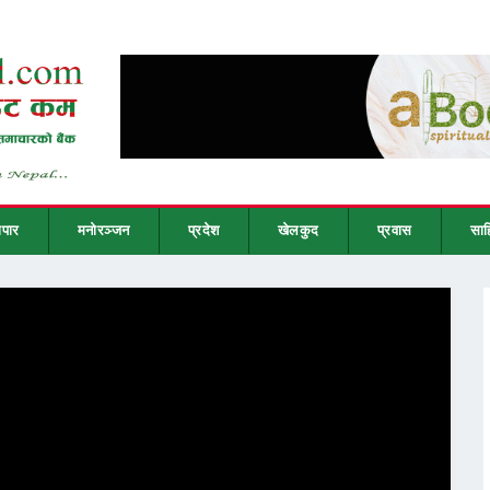
ापार
मनोरञ्जन
प्रदेश
खेलकुद
प्रवास
साह