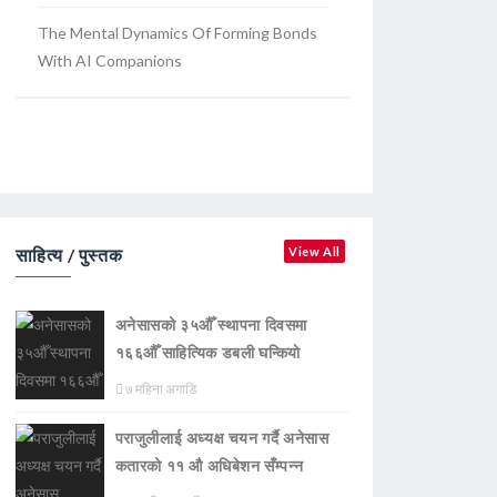
The Mental Dynamics Of Forming Bonds
With AI Companions
साहित्य / पुस्तक
View All
अनेसासको ३५औँ स्थापना दिवसमा
१६६औँ साहित्यिक डबली घन्कियाे
७ महिना अगाडि
पराजुलीलाई अध्यक्ष चयन गर्दै अनेसास
कतारको ११ औ अधिबेशन सँम्पन्न