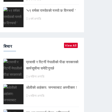
‘५९ वर्षका रामदेवकाे यस्ताे छ दिनचर्या ’
२ वर्ष अगाडि
बिचार
View All
प्रवासी र रिटर्नी नेपालीको पीडा सरकारको
कार्यसूचीमा समेटिनुपर्छ
४ महिना अगाडि
ओलीको अहंकार: जनमतबाट अस्वीकार !
५ महिना अगाडि