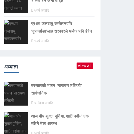
४ सय ४५ जना घाइते
१ वर्ष अगाडि
प्रथम जलवायु सम्मेलनपछि
‘गुफाडाँडा’लाई सरकारले फर्केर पनि हेरेन
१ वर्ष अगाडि
अध्यात्म
View All
बस्यालको भजन ‘नारायण हरिहरी’
सार्बजनिक
५ महिना अगाडि
आज पौष शुक्ल पूर्णिमा, शालिनदीमा एक
महिने मेला आरम्भ
२ वर्ष अगाडि