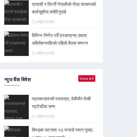
प्रवासी र रिटर्नी नेपालीको पीडा सरकारको
कार्यसूचीमा समेटिनुपर्छ
४ महिना अगाडि
विभिन्न निर्णय गर्दै एनआरएनए एकता
अधिवेशनपछिको पहिलो बैठक सम्पन्न
५ महिना अगाडि
न्युज बैंक बिषेश
View All
पत्रकारहरुको पदयात्रा, देबीचौर देखी
भट्टेडाँडा सम्म
१ महिना अगाडि
बिपद्का घटनामा ९३ जनाले ज्यान गुमाए,