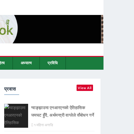
ित्य
अध्यात्म
प्रविधि
प्रवास
View All
ग्वाङ्झाउमा एनआरएनको ऐतिहासिक
जमघट हुँदै, अर्थमन्त्री वाग्लेले सँबोधन गर्ने
१ महिना अगाडि