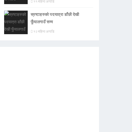
११ महिना अगाडि
स्रष्टाहरुको पदयात्रा डाँछी देखी
फुँयालगाउँ सम्म
१२ महिना अगाडि