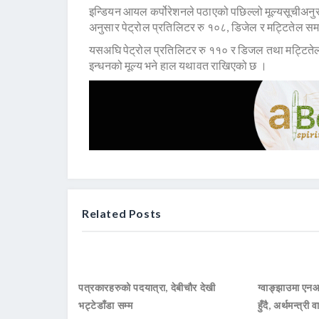
इन्डियन आयल कर्पोरेशनले पठाएको पछिल्लो मूल्यसूचीअनु
अनुसार पेट्रोल प्रतिलिटर रु १०८, डिजेल र मट्टितेल 
यसअघि पेट्रोल प्रतिलिटर रु ११० र डिजल तथा मट्टितेल
इन्धनको मूल्य भने हाल यथावत राखिएको छ ।
Related Posts
पत्रकारहरुको पदयात्रा, देबीचौर देखी
ग्वाङ्झाउमा ए
भट्टेडाँडा सम्म
हुँदै, अर्थमन्त्री व