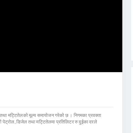
 तथा मट्टितेलको मूल्य समायोजन गरेको छ । निगमका प्रवक्ता
री पेट्रोल, डिजेल तथा मट्टितेलमा प्रतिलिटर रु दुईका दरले