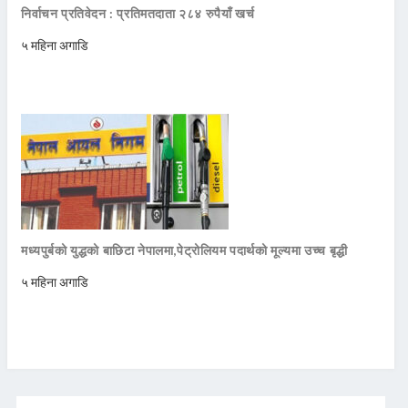
निर्वाचन प्रतिवेदन : प्रतिमतदाता २८४ रुपैयाँ खर्च
५ महिना अगाडि
मध्यपुर्बको युद्धको बाछिटा नेपालमा,पेट्रोलियम पदार्थको मूल्यमा उच्च बृद्धी
५ महिना अगाडि