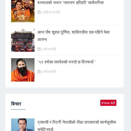
बस्यालको भजन ‘नारायण हरिहरी’ सार्बजनिक
५ महिना अगाडि
आज पौष शुक्ल पूर्णिमा, शालिनदीमा एक महिने मेला
आरम्भ
२ वर्ष अगाडि
‘५९ वर्षका रामदेवकाे यस्ताे छ दिनचर्या ’
२ वर्ष अगाडि
बिचार
View All
प्रवासी र रिटर्नी नेपालीको पीडा सरकारको कार्यसूचीमा
समेटिनुपर्छ