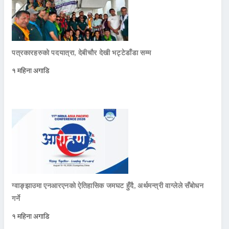
पत्रकारहरुको पदयात्रा, देबीचौर देखी भट्टेडाँडा सम्म
१ महिना अगाडि
ग्वाङ्झाउमा एनआरएनको ऐतिहासिक जमघट हुँदै, अर्थमन्त्री वाग्लेले सँबोधन
गर्ने
१ महिना अगाडि