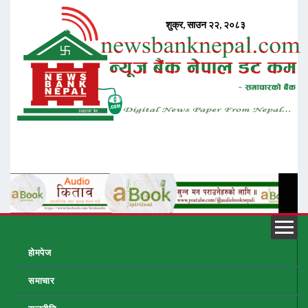
होमपेज
समाचार