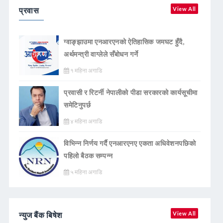
प्रवास
View All
ग्वाङ्झाउमा एनआरएनको ऐतिहासिक जमघट हुँदै,
अर्थमन्त्री वाग्लेले सँबोधन गर्ने
१ महिना अगाडि
प्रवासी र रिटर्नी नेपालीको पीडा सरकारको कार्यसूचीमा
समेटिनुपर्छ
४ महिना अगाडि
विभिन्न निर्णय गर्दै एनआरएनए एकता अधिवेशनपछिको
पहिलो बैठक सम्पन्न
५ महिना अगाडि
न्युज बैंक बिषेश
View All