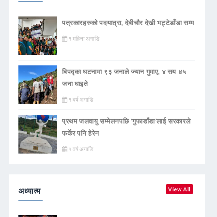
पत्रकारहरुको पदयात्रा, देबीचौर देखी भट्टेडाँडा सम्म
१ महिना अगाडि
बिपद्का घटनामा ९३ जनाले ज्यान गुमाए, ४ सय ४५
जना घाइते
१ वर्ष अगाडि
प्रथम जलवायु सम्मेलनपछि ‘गुफाडाँडा’लाई सरकारले
फर्केर पनि हेरेन
१ वर्ष अगाडि
अध्यात्म
View All