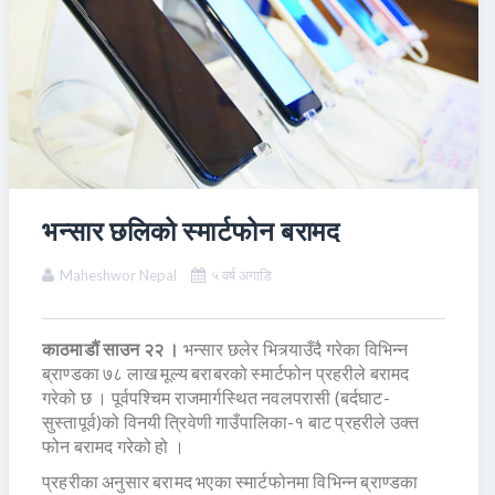
भन्सार छलिको स्मार्टफोन बरामद
Maheshwor Nepal
५ वर्ष अगाडि
काठमाडौं साउन २२ ।
भन्सार छलेर भित्र्याउँदै गरेका विभिन्न
ब्राण्डका ७८ लाख मूल्य बराबरको स्मार्टफोन प्रहरीले बरामद
गरेको छ । पूर्वपश्चिम राजमार्गस्थित नवलपरासी (बर्दघाट-
सुस्तापूर्व)को विनयी त्रिवेणी गाउँपालिका-१ बाट प्रहरीले उक्त
फोन बरामद गरेको हो ।
प्रहरीका अनुसार बरामद भएका स्मार्टफोनमा विभिन्न ब्राण्डका