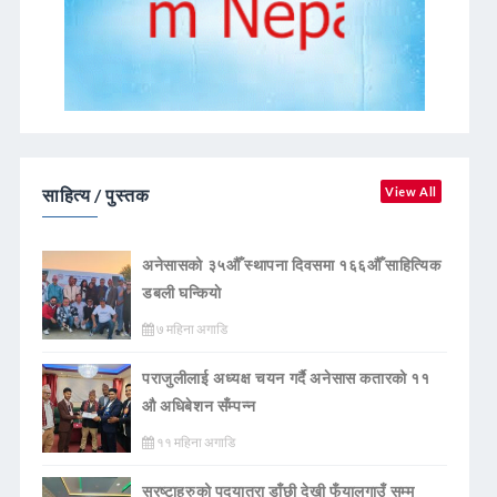
साहित्य / पुस्तक
View All
अनेसासको ३५औँ स्थापना दिवसमा १६६औँ साहित्यिक
डबली घन्कियाे
७ महिना अगाडि
पराजुलीलाई अध्यक्ष चयन गर्दै अनेसास कतारको ११
औ अधिबेशन सँम्पन्न
११ महिना अगाडि
स्रष्टाहरुको पदयात्रा डाँछी देखी फुँयालगाउँ सम्म