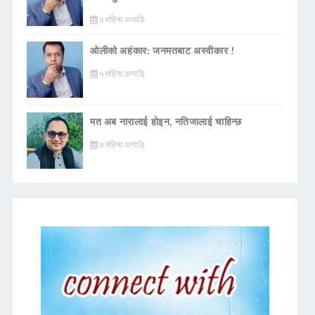
४ महिना अगाडि
ओलीको अहंकार: जनमतबाट अस्वीकार !
५ महिना अगाडि
मत अब नारालाई होइन, नतिजालाई चाहिन्छ
७ महिना अगाडि