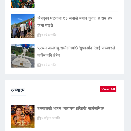
बिपद्का घटनामा ९३ जनाले ज्यान गुमाए, ४ सय ४५
जना घाइते
१ वर्ष अगाडि
प्रथम जलवायु सम्मेलनपछि ‘गुफाडाँडा’लाई सरकारले
फर्केर पनि हेरेन
१ वर्ष अगाडि
अध्यात्म
View All
बस्यालको भजन ‘नारायण हरिहरी’ सार्बजनिक
५ महिना अगाडि