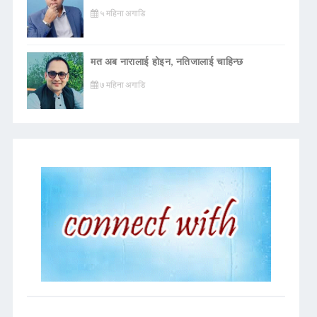
५ महिना अगाडि
मत अब नारालाई होइन, नतिजालाई चाहिन्छ
७ महिना अगाडि