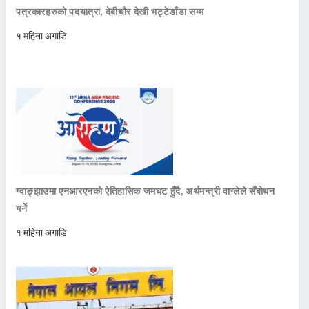
पत्रकारहरुको पदयात्रा, देबीचौर देखी भट्टेडाँडा सम्म
१ महिना अगाडि
ग्वाङ्झाउमा एनआरएनको ऐतिहासिक जमघट हुँदै, अर्थमन्त्री वाग्लेले सँबोधन
गर्ने
१ महिना अगाडि