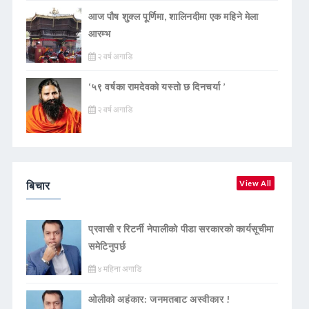
आज पौष शुक्ल पूर्णिमा, शालिनदीमा एक महिने मेला
आरम्भ
२ वर्ष अगाडि
‘५९ वर्षका रामदेवकाे यस्ताे छ दिनचर्या ’
२ वर्ष अगाडि
बिचार
View All
प्रवासी र रिटर्नी नेपालीको पीडा सरकारको कार्यसूचीमा
समेटिनुपर्छ
४ महिना अगाडि
ओलीको अहंकार: जनमतबाट अस्वीकार !