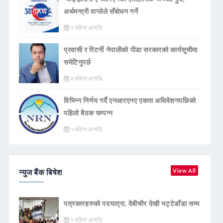
अर्थमन्त्री वाग्लेले सँबोधन गर्ने
१ महिना अगाडि
प्रवासी र रिटर्नी नेपालीको पीडा सरकारको कार्यसूचीमा
समेटिनुपर्छ
४ महिना अगाडि
विभिन्न निर्णय गर्दै एनआरएनए एकता अधिवेशनपछिको
पहिलो बैठक सम्पन्न
५ महिना अगाडि
न्युज बैंक बिषेश
View All
पत्रकारहरुको पदयात्रा, देबीचौर देखी भट्टेडाँडा सम्म
१ महिना अगाडि