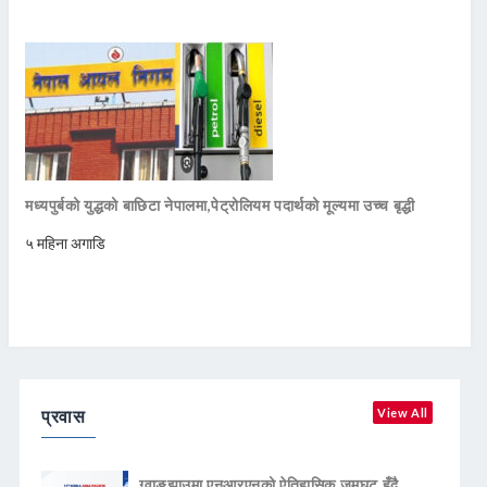
मध्यपुर्बको युद्धको बाछिटा नेपालमा,पेट्रोलियम पदार्थको मूल्यमा उच्च बृद्धी
५ महिना अगाडि
प्रवास
View All
ग्वाङ्झाउमा एनआरएनको ऐतिहासिक जमघट हुँदै,