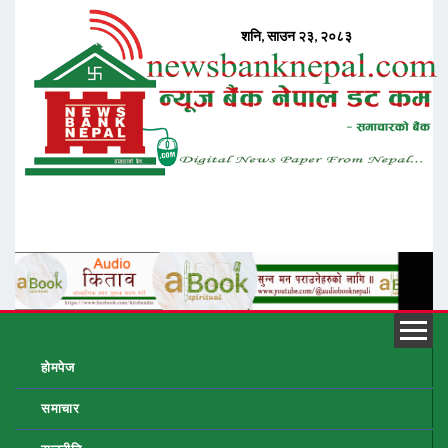
होमपेज
समाचार