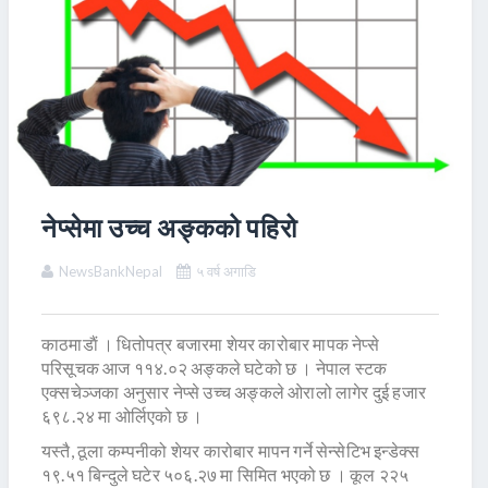
नेप्सेमा उच्च अङ्कको पहिरो
NewsBankNepal
५ वर्ष अगाडि
काठमाडाैं । धितोपत्र बजारमा शेयर कारोबार मापक नेप्से
परिसूचक आज ११४.०२ अङ्कले घटेको छ । नेपाल स्टक
एक्सचेञ्जका अनुसार नेप्से उच्च अङ्कले ओरालो लागेर दुई हजार
६९८.२४ मा ओर्लिएको छ ।
यस्तै, ठूला कम्पनीको शेयर कारोबार मापन गर्ने सेन्सेटिभ इन्डेक्स
१९.५१ बिन्दुले घटेर ५०६.२७ मा सिमित भएको छ । कूल २२५