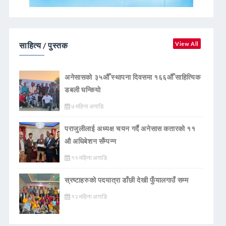
साहित्य / पुस्तक
View All
अनेसासको ३५औँ स्थापना दिवसमा १६६औँ साहित्यिक
डबली घन्कियाे
७ महिना अगाडि
पराजुलीलाई अध्यक्ष चयन गर्दै अनेसास कतारको ११
औ अधिबेशन सँम्पन्न
११ महिना अगाडि
स्रष्टाहरुको पदयात्रा डाँछी देखी फुँयालगाउँ सम्म
१२ महिना अगाडि