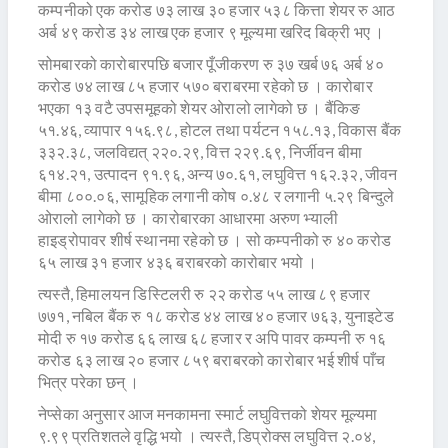
कम्पनीको एक करोड ७३ लाख ३० हजार ५३८ कित्ता शेयर रु आठ
अर्ब ४९ करोड ३४ लाख एक हजार ९ मूल्यमा खरिद बिक्री भए ।
सोमबारको कारोबारपछि बजार पूँजीकरण रु ३७ खर्ब ७६ अर्ब ४०
करोड ७४ लाख ८५ हजार ५७० बराबरमा रहेको छ । कारोबार
भएका १३ वटै उपसमूहको शेयर ओरालो लागेको छ । बैंकिङ
५१.४६, व्यापार १५६.९८, होटल तथा पर्यटन १५८.१३, विकास बैंक
३३२.३८, जलविद्यत् २२०.२९, वित्त २२९.६९, निर्जीवन बीमा
६१४.२१, उत्पादन ९१.९६, अन्य ७०.६१, लघुवित्त १६२.३२, जीवन
बीमा ८००.०६, सामूहिक लगानी कोष ०.४८ र लगानी ५.२९ बिन्दुले
ओरालो लागेको छ । कारोबारका आधारमा अरुण भ्याली
हाइड्रोपावर शीर्ष स्थानमा रहेको छ । सो कम्पनीको रु ४० करोड
६५ लाख ३१ हजार ४३६ बराबरको कारोबार भयो ।
त्यस्तै, हिमालयन डिस्टिलरी रु २२ करोड ५५ लाख ८९ हजार
७७१, नबिल बैंक रु १८ करोड ४४ लाख ४० हजार ७६३, युनाइटेड
मोदी रु १७ करोड ६६ लाख ६८ हजार र अपि पावर कम्पनी रु १६
करोड ६३ लाख २० हजार ८५९ बराबरको कारोबार भई शीर्ष पाँच
भित्र परेका छन् ।
नेप्सेका अनुसार आज मनकामना स्मार्ट लघुवित्तको शेयर मूल्यमा
९.९९ प्रतिशतले वृद्धि भयो । त्यस्तै, डिप्रोक्स लघुवित्त २.०४,