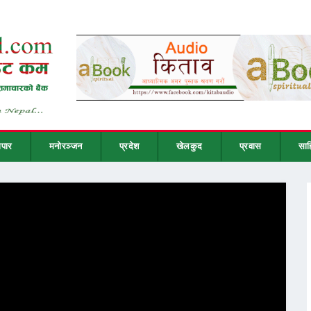
ापार
मनोरञ्जन
प्रदेश
खेलकुद
प्रवास
साह