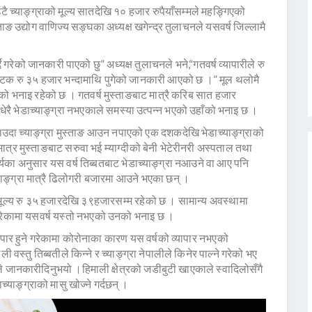
एउटै च्याङ्ग्राको मूल्य सातदेखि १० हजार रुपैयाँसम्मले महङ्गिएको
ाङ उद्योग वाणिज्य सङ्घका अध्यक्ष खगेन्द्र तुलाचनले यसवर्ष जिल्लामै
दै गरेको जानकारी पाएको छु” अध्यक्ष तुलाचनले भने,“गतवर्ष व्यापारीले रु
सपटक रु ३५ हजार भन्दामाथि पुगेको जानकारी आएको छ ।” मूल थलोमै
ँको भनाइ रहेको छ । गतवर्ष मुस्ताङबाट मात्रै करिब सात हजार
 धेरै भेडाच्याङ्ग्रा नभएकाले समस्या उत्पन्न भएको उहाँको भनाइ छ ।
ा च्याङ्ग्रा मुस्ताङ आउन नपाएको एक दशकदेखि भेडाच्याङ्ग्राको
मात्र मुस्ताङबाट सरुवा भई म्याग्दीको बेनी भेटेरीनरी अस्पताल तथा
्यका अनुसार यस वर्ष तिब्बतबाट भेडाच्याङ्ग्रा नआउने वा आए पनि
्याङ्ग्रा मात्रै ढिलोगरी बजारमा आउने भएका छन् ।
मूल्य रु ३५ हजारदेखि ३९हजारसम्म रहेको छ । सामान्य अवस्थामा
ाउने गरेकामा यसवर्ष यस्तो नभएको उनको भनाइ छ ।
यापार हुने गरेकामा कोरोनाका कारण यस वर्षको व्यापार नभएको
 वस्तु तिब्बतीले किन्ने र च्याङ्ग्रा नेपालीले किनेर पाल्ने गरेको भए
ले जानकारीदिनुभयो ।हिमाली क्षेत्रको जडीबुटी खाएकाले स्वादिलोसँगै
च्याङ्ग्राको मासु खोज्ने गर्दछन् ।