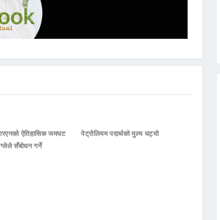
नआरएनको ऐतिहासिक जमघट
पेट्रोलियम पदार्थको मुल्य घट्यो
ाग्लेले सँबोधन गर्ने