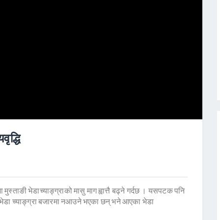
वृद्धि
मुस्ताङी भेडाच्याङ्ग्राको मासु माग ह्वात्तै बढ्ने गर्दछ । यसपटक पनि
भेडा च्याङ्ग्रा बजारमा नआउने भएका छन् भने आएका भेडा