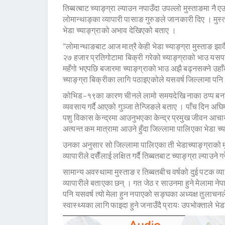
तिब्बत्बाट च्याङ्ग्रा ल्याउन नपाउँदा उपल्लो मुस्ताङमा नै 
लोमान्थाङ्का व्यापारी पासाङ गुरुङले जानकारी दिए । मुस्त
भेडा च्याङ्ग्राको अभाव देखिएको बताए ।
“लोमान्थाङबाट आज मात्रै केही भेडा च्याङ्ग्रा मुस्ताङ झार्
२७ हजार प्रतिगोटामा बिक्री गरेको च्याङ्ग्राको भाउ य
महँगो भएपछि बजारमा च्याङ्ग्राको भाउ अझै बढ्नसक्ने उहा
च्याङ्ग्रा बिक्रीका लागि पठाइएकोले यसवर्ष जिल्लामा पनि
कोभिड–१९का कारण चीनले लामो समयदेखि नाका ठप्प बनाउद
व्यवसाय गर्दै आएको गुञ्जा तेन्जिङले बताए । पाँच दिन अघि
पशु विकास केन्द्रमा आउनुभएका केन्द्र प्रमुख जीवन आचार
अत्यन्त कम मात्रामा आउने हुँदा जिल्लामा पालिएका भेडा च
उनका अनुसार सो जिल्लामा पालिएका ती भेडाच्याङ्ग्राको 
व्यापारीले दसैँलाई लक्षित गर्दै तिब्बतबाट च्याङ्ग्रा ल्य
सामान्य अवस्थामा मुस्ताङ र तिब्बतबीच वर्षको दुई पटक व्
व्यापारीले बताएका छन् । गत जेठ र साउनमा हुने मेलामा नेपाली
पनि यसवर्ष त्यो मेला हुन नपाएको सङ्घका अध्यक्ष तुलाचन
स्वास्थ्यका लागि फाइदा हुने जनाउँदै प्रायः उपभोक्ताले भेडा