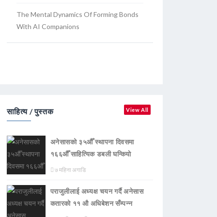
The Mental Dynamics Of Forming Bonds
With AI Companions
साहित्य / पुस्तक
View All
अनेसासको ३५औँ स्थापना दिवसमा
१६६औँ साहित्यिक डबली घन्कियाे
७ महिना अगाडि
पराजुलीलाई अध्यक्ष चयन गर्दै अनेसास
कतारको ११ औ अधिबेशन सँम्पन्न