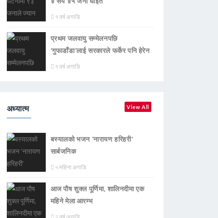
४ सय ४५ जना घाइते
१ वर्ष अगाडि
प्रथम जलवायु सम्मेलनपछि
‘गुफाडाँडा’लाई सरकारले फर्केर पनि हेरेन
१ वर्ष अगाडि
अध्यात्म
View All
बस्यालको भजन ‘नारायण हरिहरी’
सार्बजनिक
५ महिना अगाडि
आज पौष शुक्ल पूर्णिमा, शालिनदीमा एक
महिने मेला आरम्भ
२ वर्ष अगाडि