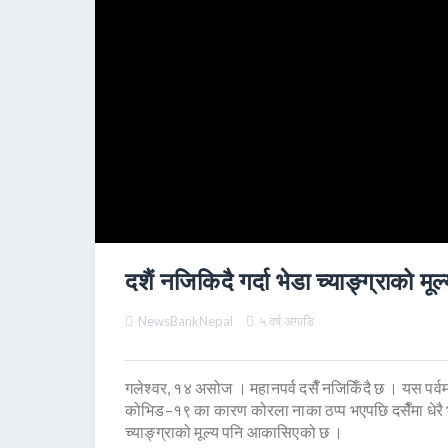
दशैं नजिकिदै गर्दा भेडा च्याङ्ग्राको मूल्य
NewsBankNepal
५ वर्ष अगाडि
गलेश्वर, १४ असोज । महानपर्व दसैँ नजिकिँदै छ । यस पर्वमा 
कोभिड–१९ का कारण कोरला नाका ठप्प भएपछि दसैँमा धेरै 
च्याङ्ग्राको मूल्य पनि आकासिएको छ ।