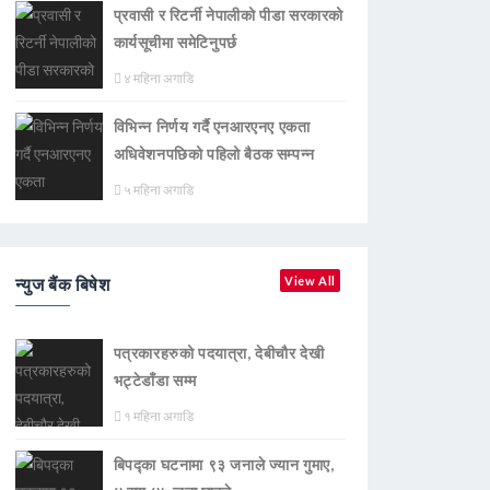
प्रवासी र रिटर्नी नेपालीको पीडा सरकारको
कार्यसूचीमा समेटिनुपर्छ
४ महिना अगाडि
विभिन्न निर्णय गर्दै एनआरएनए एकता
अधिवेशनपछिको पहिलो बैठक सम्पन्न
५ महिना अगाडि
न्युज बैंक बिषेश
View All
पत्रकारहरुको पदयात्रा, देबीचौर देखी
भट्टेडाँडा सम्म
१ महिना अगाडि
बिपद्का घटनामा ९३ जनाले ज्यान गुमाए,