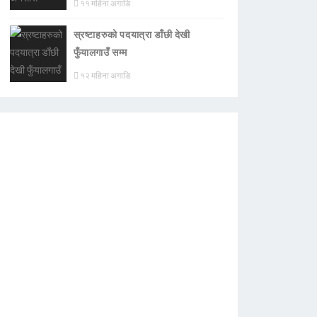
११ महिना अगाडि
स्रष्टाहरुको पदयात्रा डाँछी देखी
फुँयालगाउँ सम्म
१२ महिना अगाडि