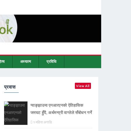
ित्य
अध्यात्म
प्रविधि
प्रवास
View All
ग्वाङ्झाउमा एनआरएनको ऐतिहासिक
जमघट हुँदै, अर्थमन्त्री वाग्लेले सँबोधन गर्ने
१ महिना अगाडि