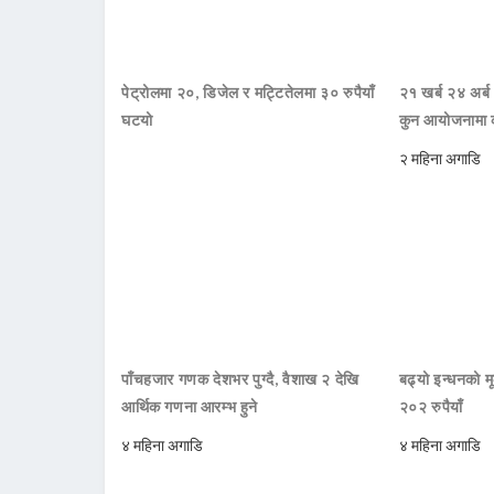
पेट्रोलमा २०, डिजेल र मट्टितेलमा ३० रुपैयाँ
२१ खर्ब २४ अर्ब
घटयो
कुन आयोजनामा 
२ महिना अगाडि
पाँचहजार गणक देशभर पुग्दै, वैशाख २ देखि
बढ्यो इन्धनको म
आर्थिक गणना आरम्भ हुने
२०२ रुपैयाँ
४ महिना अगाडि
४ महिना अगाडि