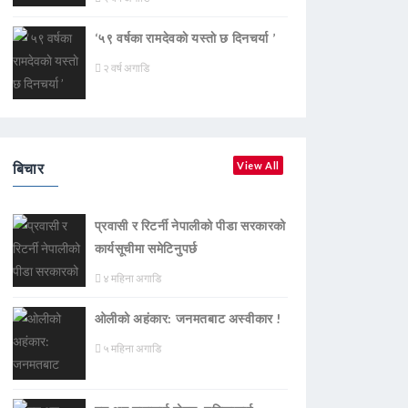
‘५९ वर्षका रामदेवकाे यस्ताे छ दिनचर्या ’
२ वर्ष अगाडि
बिचार
View All
प्रवासी र रिटर्नी नेपालीको पीडा सरकारको
कार्यसूचीमा समेटिनुपर्छ
४ महिना अगाडि
ओलीको अहंकार: जनमतबाट अस्वीकार !
५ महिना अगाडि