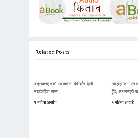
Related Posts
पत्रकारहरुको पदयात्रा, देबीचौर देखी
ग्वाङ्झाउमा ए
भट्टेडाँडा सम्म
हुँदै, अर्थमन्त्री व
१ महिना अगाडि
१ महिना अगाडि