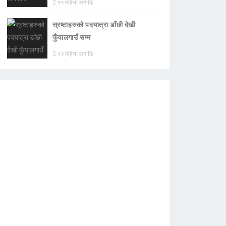
११ महिना अगाडि
स्रष्टाहरुको पदयात्रा डाँछी देखी
फुँयालगाउँ सम्म
१२ महिना अगाडि