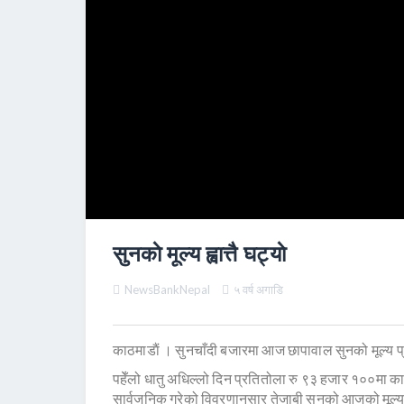
सुनकाे मूल्य ह्वात्तै घट्याे
NewsBankNepal
५ वर्ष अगाडि
काठमाडाैं । सुनचाँदी बजारमा आज छापावाल सुनको मूल्य 
पहेँलो धातु अधिल्लो दिन प्रतितोला रु ९३ हजार १००मा 
सार्वजनिक गरेको विवरणानुसार तेजाबी सुनको आजको मूल