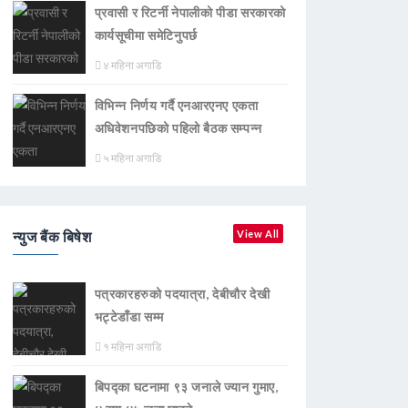
प्रवासी र रिटर्नी नेपालीको पीडा सरकारको
कार्यसूचीमा समेटिनुपर्छ
४ महिना अगाडि
विभिन्न निर्णय गर्दै एनआरएनए एकता
अधिवेशनपछिको पहिलो बैठक सम्पन्न
५ महिना अगाडि
न्युज बैंक बिषेश
View All
पत्रकारहरुको पदयात्रा, देबीचौर देखी
भट्टेडाँडा सम्म
१ महिना अगाडि
बिपद्का घटनामा ९३ जनाले ज्यान गुमाए,