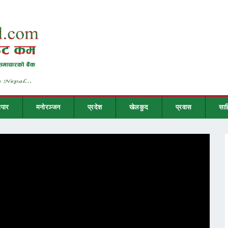
ापार
मनोरञ्जन
प्रदेश
खेलकुद
प्रवास
साह