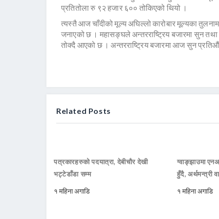
प्रतितोला रु ९२ हजार ६०० तोकिएको थियो ।
त्यस्तै आज चाँदीको मूल्य अघिल्लो कारोबार मूल्यका तुल
जनाएको छ । महासङ्घले अन्तरराष्ट्रिय बजारमा सुन तथा चाँ
तोक्दै आएको छ । अन्तरराष्ट्रिय बजारमा आज सुन प्र
Related Posts
पत्रकारहरुको पदयात्रा, देबीचौर देखी
ग्वाङ्झाउमा ए
भट्टेडाँडा सम्म
हुँदै, अर्थमन्त्री व
१ महिना अगाडि
१ महिना अगाडि