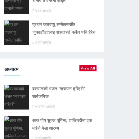
४ सय ४५ जना घाइते
१ वर्ष अगाडि
प्रथम जलवायु सम्मेलनपछि
‘गुफाडाँडा’लाई सरकारले फर्केर पनि हेरेन
१ वर्ष अगाडि
अध्यात्म
View All
बस्यालको भजन ‘नारायण हरिहरी’
सार्बजनिक
५ महिना अगाडि
आज पौष शुक्ल पूर्णिमा, शालिनदीमा एक
महिने मेला आरम्भ
२ वर्ष अगाडि