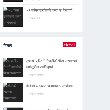
‘५९ वर्षका रामदेवकाे यस्ताे छ दिनचर्या ’
२ वर्ष अगाडि
बिचार
View All
प्रवासी र रिटर्नी नेपालीको पीडा सरकारको
कार्यसूचीमा समेटिनुपर्छ
४ महिना अगाडि
ओलीको अहंकार: जनमतबाट अस्वीकार !
४ महिना अगाडि