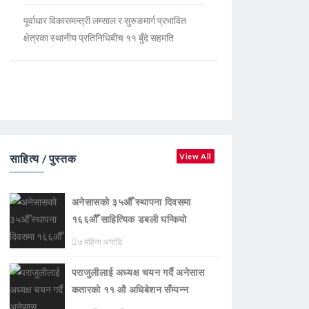
पूर्वाधार विकासमन्त्री लम्साल र सुरुङमार्ग प्रभावित
क्षेत्रका स्थानीय प्रतिनिधिबीच ११ बुँदे सहमति
साहित्य / पुस्तक
View All
अनेसासको ३५औँ स्थापना दिवसमा
१६६औँ साहित्यिक डबली घन्कियाे
७ महिना अगाडि
पराजुलीलाई अध्यक्ष चयन गर्दै अनेसास
कतारको ११ औ अधिबेशन सँम्पन्न