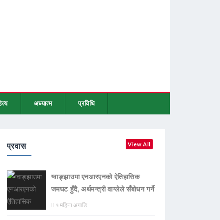
ित्य
अध्यात्म
प्रविधि
प्रवास
View All
ग्वाङ्झाउमा एनआरएनको ऐतिहासिक
जमघट हुँदै, अर्थमन्त्री वाग्लेले सँबोधन गर्ने
१ महिना अगाडि