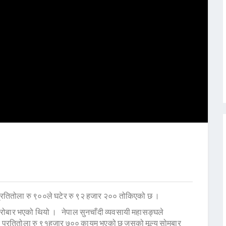
प्रतितोला रु ९००ले घटेर रु ९२ हजार २०० तोकिएको छ ।
कारोबार भएको थियो । नेपाल सुनचाँदी व्यवसायी महासङ्घले
्य प्रतितोला रु ९१हजार ७०० कायम भएको छ जसको मूल्य सोमबार