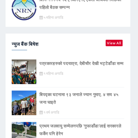
पहिलो बैठक सम्पन्न
५ महिना अगाडि
न्युज बैंक बिषेश
View All
पत्रकारहरुको पदयात्रा, देबीचौर देखी भट्टेडाँडा सम्म
१ महिना अगाडि
बिपद्का घटनामा ९३ जनाले ज्यान गुमाए, ४ सय ४५
जना घाइते
१ वर्ष अगाडि
प्रथम जलवायु सम्मेलनपछि ‘गुफाडाँडा’लाई सरकारले
फर्केर पनि हेरेन