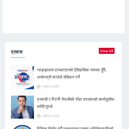
प्रवास
View All
ग्वाङ्झाउमा एनआरएनको ऐतिहासिक जमघट हुँदै,
अर्थमन्त्री वाग्लेले सँबोधन गर्ने
१ महिना अगाडि
प्रवासी र रिटर्नी नेपालीको पीडा सरकारको कार्यसूचीमा
समेटिनुपर्छ
४ महिना अगाडि
विभिन्न निर्णय गर्दै एनआरएनए एकता अधिवेशनपछिको