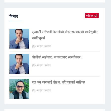
बिचार
View All
प्रवासी र रिटर्नी नेपालीको पीडा सरकारको कार्यसूचीमा
समेटिनुपर्छ
४ महिना अगाडि
ओलीको अहंकार: जनमतबाट अस्वीकार !
५ महिना अगाडि
मत अब नारालाई होइन, नतिजालाई चाहिन्छ
७ महिना अगाडि