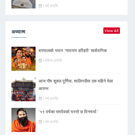
१ वर्ष अगाडि
अध्यात्म
View All
बस्यालको भजन ‘नारायण हरिहरी’ सार्बजनिक
५ महिना अगाडि
आज पौष शुक्ल पूर्णिमा, शालिनदीमा एक महिने मेला
आरम्भ
२ वर्ष अगाडि
‘५९ वर्षका रामदेवकाे यस्ताे छ दिनचर्या ’
२ वर्ष अगाडि