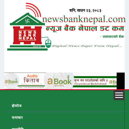
होमपेज
समाचार