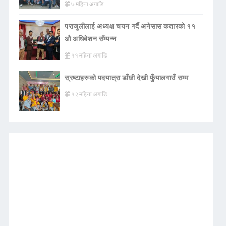
७ महिना अगाडि
पराजुलीलाई अध्यक्ष चयन गर्दै अनेसास कतारको ११
औ अधिबेशन सँम्पन्न
११ महिना अगाडि
स्रष्टाहरुको पदयात्रा डाँछी देखी फुँयालगाउँ सम्म
१२ महिना अगाडि