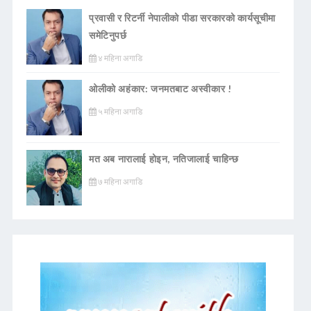
प्रवासी र रिटर्नी नेपालीको पीडा सरकारको कार्यसूचीमा
समेटिनुपर्छ
४ महिना अगाडि
ओलीको अहंकार: जनमतबाट अस्वीकार !
५ महिना अगाडि
मत अब नारालाई होइन, नतिजालाई चाहिन्छ
७ महिना अगाडि