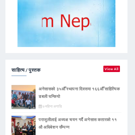
साहित्य / पुस्तक
View All
अनेसासको ३५औँ स्थापना दिवसमा १६६औँ साहित्यिक
डबली घन्कियाे
७ महिना अगाडि
पराजुलीलाई अध्यक्ष चयन गर्दै अनेसास कतारको ११
औ अधिबेशन सँम्पन्न