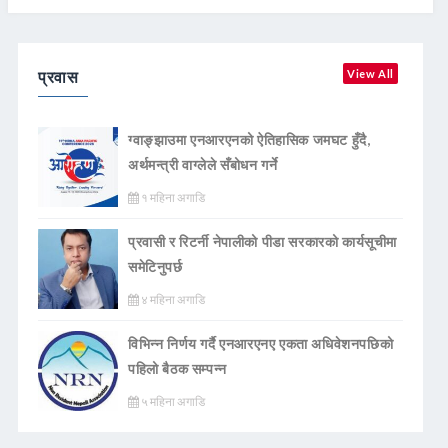
प्रवास
View All
ग्वाङ्झाउमा एनआरएनको ऐतिहासिक जमघट हुँदै,
अर्थमन्त्री वाग्लेले सँबोधन गर्ने
१ महिना अगाडि
प्रवासी र रिटर्नी नेपालीको पीडा सरकारको कार्यसूचीमा
समेटिनुपर्छ
४ महिना अगाडि
विभिन्न निर्णय गर्दै एनआरएनए एकता अधिवेशनपछिको
पहिलो बैठक सम्पन्न
५ महिना अगाडि