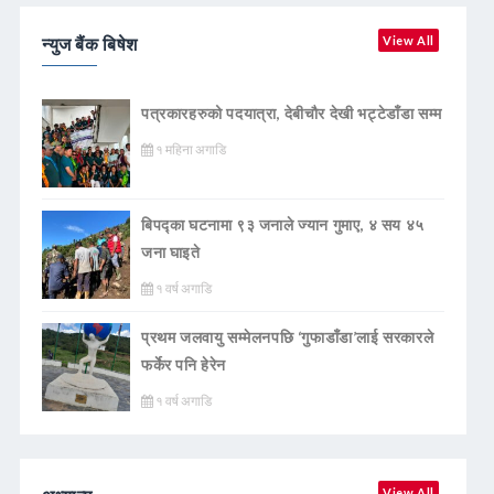
न्युज बैंक बिषेश
View All
पत्रकारहरुको पदयात्रा, देबीचौर देखी भट्टेडाँडा सम्म
१ महिना अगाडि
बिपद्का घटनामा ९३ जनाले ज्यान गुमाए, ४ सय ४५
जना घाइते
१ वर्ष अगाडि
प्रथम जलवायु सम्मेलनपछि ‘गुफाडाँडा’लाई सरकारले
फर्केर पनि हेरेन
१ वर्ष अगाडि
View All