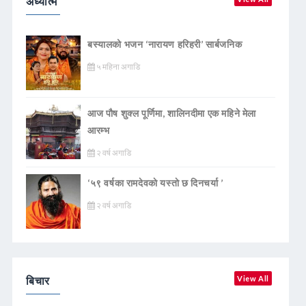
अध्यात्म
बस्यालको भजन ‘नारायण हरिहरी’ सार्बजनिक
५ महिना अगाडि
आज पौष शुक्ल पूर्णिमा, शालिनदीमा एक महिने मेला
आरम्भ
२ वर्ष अगाडि
‘५९ वर्षका रामदेवकाे यस्ताे छ दिनचर्या ’
२ वर्ष अगाडि
बिचार
View All