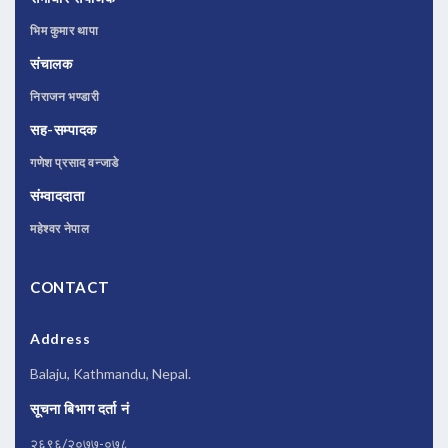
भिम कुमार थापा
संचालक
निराजन भण्डारी
सह-सम्पादक
गणेश प्रसाद वन्जाडे
संम्वाददाता
महेश्वर नेपाल
CONTACT
Address
Balaju, Kathmandu, Nepal.
सूचना बिभाग दर्ता नं
२६९६/२०७७-०७८