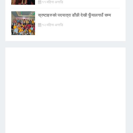
११ महिना अगाडि
स्रष्टाहरुको पदयात्रा डाँछी देखी फुँयालगाउँ सम्म
१२ महिना अगाडि