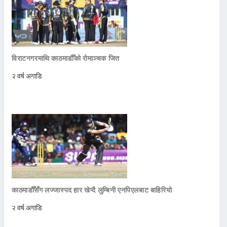
विराटनगरमाथि काठमाडौँको रोमाञ्चक जित
२ वर्ष अगाडि
काठमाडौँसँग लज्जास्पद हार खेप्दै लुम्बिनी एनपिएलबाट बाहिरियो
२ वर्ष अगाडि