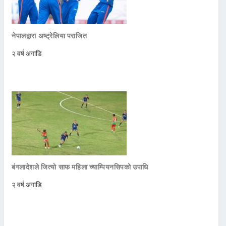
नेपालद्वारा अष्ट्रेलिया पराजित
२ वर्ष अगाडि
बंगलादेशले जित्याे साफ महिला च्याम्पियनसिपको उपाधि
२ वर्ष अगाडि