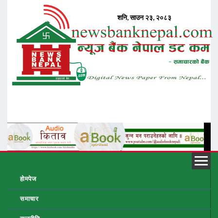
होमपेज
समाचार