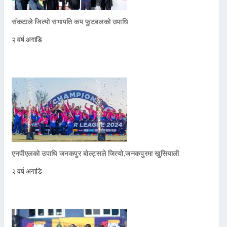
संकटाले जित्यो सभापति कप फुटबलको उपाधि
२ वर्ष अगाडि
एनपीएलको उपाधि जनकपुर बोल्ट्सले जित्याे,जनकपुरमा खुसियाली
२ वर्ष अगाडि