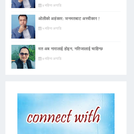
४ महिना अगाडि
ओलीको अहंकार: जनमतबाट अस्वीकार !
५ महिना अगाडि
मत अब नारालाई होइन, नतिजालाई चाहिन्छ
७ महिना अगाडि