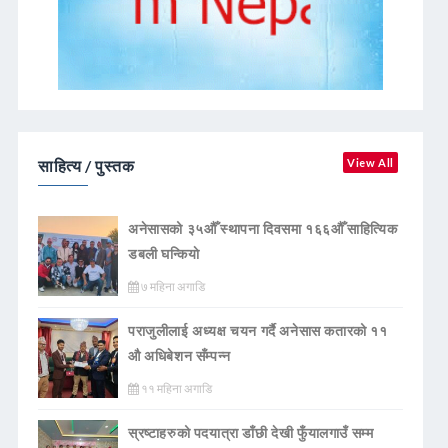
साहित्य / पुस्तक
View All
अनेसासको ३५औँ स्थापना दिवसमा १६६औँ साहित्यिक
डबली घन्कियाे
७ महिना अगाडि
पराजुलीलाई अध्यक्ष चयन गर्दै अनेसास कतारको ११
औ अधिबेशन सँम्पन्न
११ महिना अगाडि
स्रष्टाहरुको पदयात्रा डाँछी देखी फुँयालगाउँ सम्म