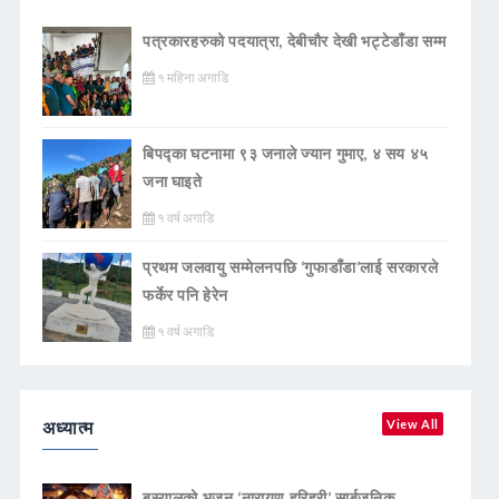
पत्रकारहरुको पदयात्रा, देबीचौर देखी भट्टेडाँडा सम्म
१ महिना अगाडि
बिपद्का घटनामा ९३ जनाले ज्यान गुमाए, ४ सय ४५
जना घाइते
१ वर्ष अगाडि
प्रथम जलवायु सम्मेलनपछि ‘गुफाडाँडा’लाई सरकारले
फर्केर पनि हेरेन
१ वर्ष अगाडि
अध्यात्म
View All
बस्यालको भजन ‘नारायण हरिहरी’ सार्बजनिक