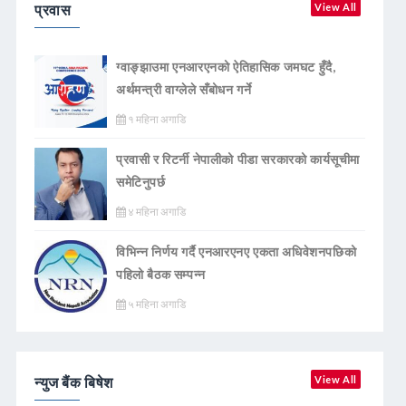
प्रवास
View All
ग्वाङ्झाउमा एनआरएनको ऐतिहासिक जमघट हुँदै,
अर्थमन्त्री वाग्लेले सँबोधन गर्ने
१ महिना अगाडि
प्रवासी र रिटर्नी नेपालीको पीडा सरकारको कार्यसूचीमा
समेटिनुपर्छ
४ महिना अगाडि
विभिन्न निर्णय गर्दै एनआरएनए एकता अधिवेशनपछिको
पहिलो बैठक सम्पन्न
५ महिना अगाडि
न्युज बैंक बिषेश
View All