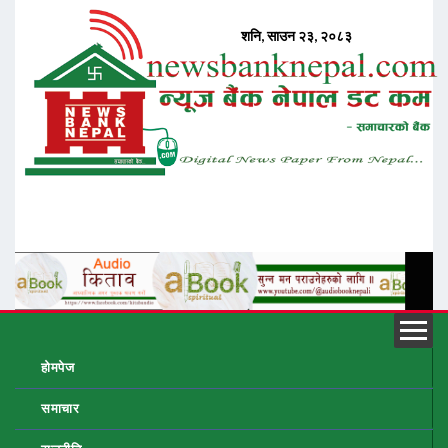
होमपेज
समाचार