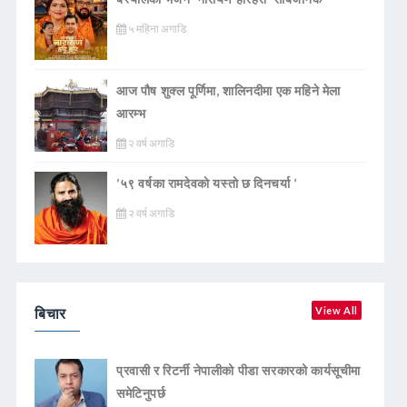
५ महिना अगाडि
आज पौष शुक्ल पूर्णिमा, शालिनदीमा एक महिने मेला
आरम्भ
२ वर्ष अगाडि
‘५९ वर्षका रामदेवकाे यस्ताे छ दिनचर्या ’
२ वर्ष अगाडि
बिचार
View All
प्रवासी र रिटर्नी नेपालीको पीडा सरकारको कार्यसूचीमा
समेटिनुपर्छ