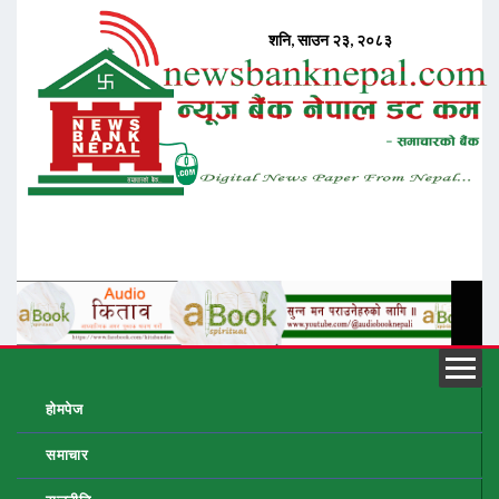
होमपेज
समाचार