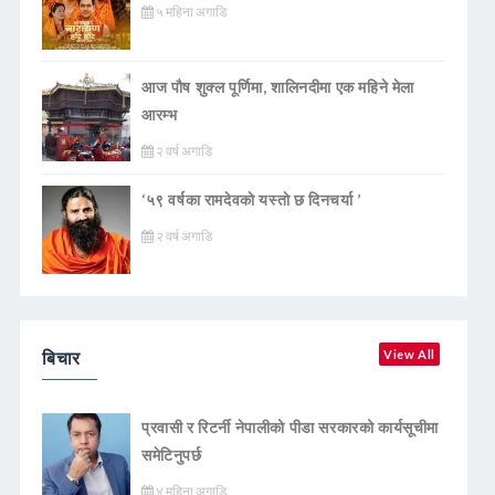
५ महिना अगाडि
आज पौष शुक्ल पूर्णिमा, शालिनदीमा एक महिने मेला
आरम्भ
२ वर्ष अगाडि
‘५९ वर्षका रामदेवकाे यस्ताे छ दिनचर्या ’
२ वर्ष अगाडि
बिचार
View All
प्रवासी र रिटर्नी नेपालीको पीडा सरकारको कार्यसूचीमा
समेटिनुपर्छ
४ महिना अगाडि