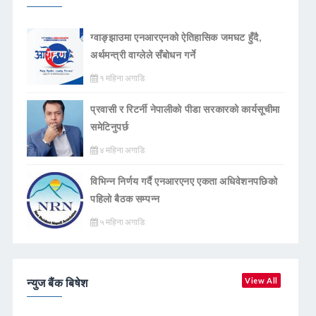
ग्वाङ्झाउमा एनआरएनको ऐतिहासिक जमघट हुँदै,
अर्थमन्त्री वाग्लेले सँबोधन गर्ने
१ महिना अगाडि
प्रवासी र रिटर्नी नेपालीको पीडा सरकारको कार्यसूचीमा
समेटिनुपर्छ
४ महिना अगाडि
विभिन्न निर्णय गर्दै एनआरएनए एकता अधिवेशनपछिको
पहिलो बैठक सम्पन्न
५ महिना अगाडि
न्युज बैंक बिषेश
View All