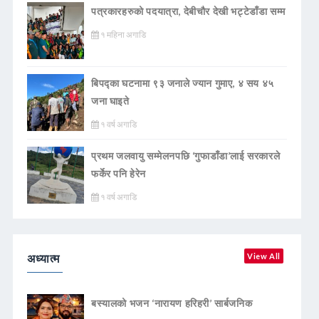
पत्रकारहरुको पदयात्रा, देबीचौर देखी भट्टेडाँडा सम्म
१ महिना अगाडि
बिपद्का घटनामा ९३ जनाले ज्यान गुमाए, ४ सय ४५
जना घाइते
१ वर्ष अगाडि
प्रथम जलवायु सम्मेलनपछि ‘गुफाडाँडा’लाई सरकारले
फर्केर पनि हेरेन
१ वर्ष अगाडि
अध्यात्म
View All
बस्यालको भजन ‘नारायण हरिहरी’ सार्बजनिक