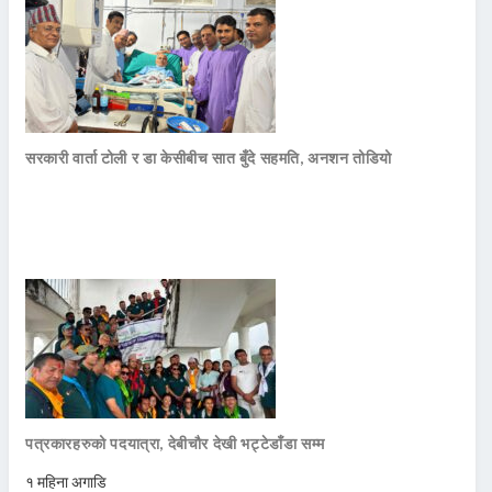
सरकारी वार्ता टोली र डा केसीबीच सात बुँदे सहमति, अनशन तोडियो
पत्रकारहरुको पदयात्रा, देबीचौर देखी भट्टेडाँडा सम्म
१ महिना अगाडि