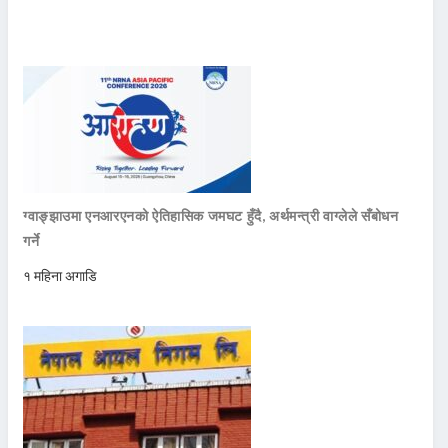
ग्वाङ्झाउमा एनआरएनको ऐतिहासिक जमघट हुँदै, अर्थमन्त्री वाग्लेले सँबोधन
गर्ने
१ महिना अगाडि