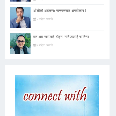
ओलीको अहंकार: जनमतबाट अस्वीकार !
५ महिना अगाडि
मत अब नारालाई होइन, नतिजालाई चाहिन्छ
७ महिना अगाडि