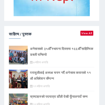
साहित्य / पुस्तक
View All
अनेसासको ३५औँ स्थापना दिवसमा १६६औँ साहित्यिक
डबली घन्कियाे
७ महिना अगाडि
पराजुलीलाई अध्यक्ष चयन गर्दै अनेसास कतारको ११
औ अधिबेशन सँम्पन्न
११ महिना अगाडि
स्रष्टाहरुको पदयात्रा डाँछी देखी फुँयालगाउँ सम्म
१२ महिना अगाडि