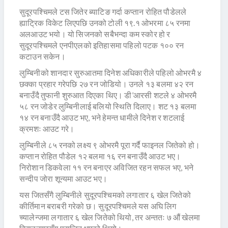
सुदूरपश्चिमले टस जितेर ब्याटिङ गर्दा कप्तान रोहित पौडेलले
ह्याट्रिक विकेट लिएपछि उनको टोली १९.१ ओभरमा ८५ रनमा
अलआउट भयो। यो सिजनको सबैभन्दा कम स्कोर हो र
सुदूरपश्चिमले एनपीएलको इतिहासमा पहिलो पटक १०० रन
कटाउन सकेन।
लुम्बिनीको शानदार सुरुआतमा दिनेश अधिकारीले पहिलो ओभरमै ४
छक्का प्रहार गरेपछि २७ रन जोडियो। उनले १३ बलमा ४२ रन
बनाउँदै तुफानी शुरुआत दिएका थिए। डी’आरसी शटले ४ ओभरमै
५८ रन जोडेर लुम्बिनीलाई बलियो स्थिति दिलाए। शट १३ बलमा
१४ रन बनाउँदै आउट भए, भने हेमन्त धामीले दिनेश र शटलाई
क्रमशः आउट गरे।
लुम्बिनीले ८५ रनको लक्ष्य ९ ओभरमै पूरा गर्दै फाइनल जितेको हो।
कप्तान रोहित पौडेल १२ बलमा १६ रन बनाउँदै आउट भए।
निरोशान डिकवेला ११ रन बनाएर अविजित रहन सफल भए, भने
सन्दीप जोरा शून्यमा आउट भए।
यस जितसँगै लुम्बिनीले सुदूरपश्चिमको लगातार ६ खेल जितेको
कीर्तिमान बराबरी गरेको छ। सुदूरपश्चिमले यस अघि लिग
च्यालेन्जमा लगातार ६ खेल जितेको थियो, तर अन्ततः ७ औं खेलमा