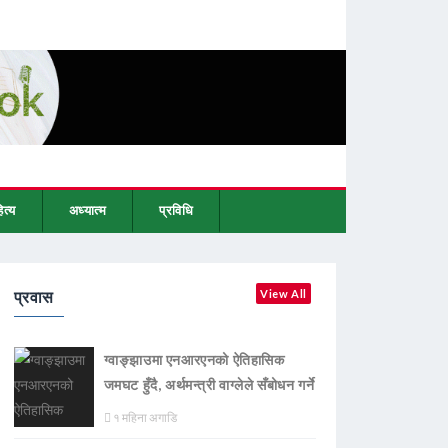
ित्य
अध्यात्म
प्रविधि
प्रवास
View All
ग्वाङ्झाउमा एनआरएनको ऐतिहासिक
जमघट हुँदै, अर्थमन्त्री वाग्लेले सँबोधन गर्ने
१ महिना अगाडि