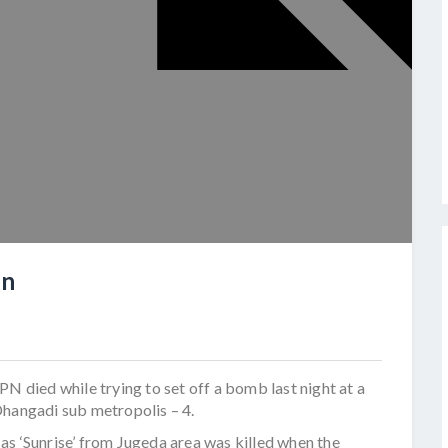
on
PN died while trying to set off a bomb last night at a
Dhangadi sub metropolis – 4.
as ‘Sunrise’ from Jugeda area was killed when the