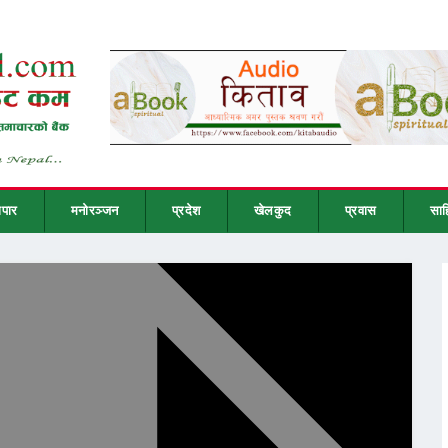
ापार
मनोरञ्जन
प्रदेश
खेलकुद
प्रवास
साह