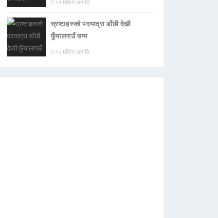
११ महिना अगाडि
स्रष्टाहरुको पदयात्रा डाँछी देखी
फुँयालगाउँ सम्म
१२ महिना अगाडि