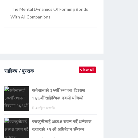
The Mental Dynamics Of Forming Bonds
With AI Companions
साहित्य / पुस्तक
View All
अनेसासको ३५औँ स्थापना दिवसमा
१६६औँ साहित्यिक डबली घन्कियाे
७ महिना अगाडि
पराजुलीलाई अध्यक्ष चयन गर्दै अनेसास
कतारको ११ औ अधिबेशन सँम्पन्न