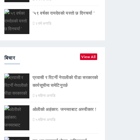
‘५९ वर्षका रामदेवकाे यस्ताे छ दिनचर्या ’
२ वर्ष अगाडि
बिचार
View All
प्रवासी र रिटर्नी नेपालीको पीडा सरकारको
कार्यसूचीमा समेटिनुपर्छ
४ महिना अगाडि
ओलीको अहंकार: जनमतबाट अस्वीकार !
५ महिना अगाडि