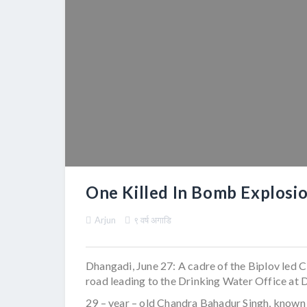
One Killed In Bomb Explosi
Arjun
९ वर्ष अगाडि
Dhangadi, June 27: A cadre of the Biplov led C
road leading to the Drinking Water Office at 
29 – year – old Chandra Bahadur Singh, known 