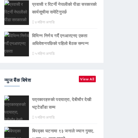
प्रवासी र रिटर्नी नेपालीको पीडा सरकारको
कार्यसूचीमा समेटिनुपर्छ
४ महिना अगाडि
विभिन्न निर्णय गर्दै एनआरएनए एकता
अधिवेशनपछिको पहिलो बैठक सम्पन्न
५ महिना अगाडि
न्युज बैंक बिषेश
View All
पत्रकारहरुको पदयात्रा, देबीचौर देखी
भट्टेडाँडा सम्म
१ महिना अगाडि
बिपद्का घटनामा ९३ जनाले ज्यान गुमाए,