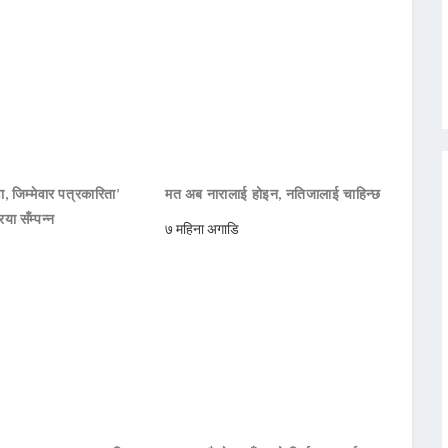
ा, जिम्मेवार पत्रकारिता’
मत अब नारालाई होइन, नतिजालाई चाहिन्छ
या सँम्पन्न
७ महिना अगाडि