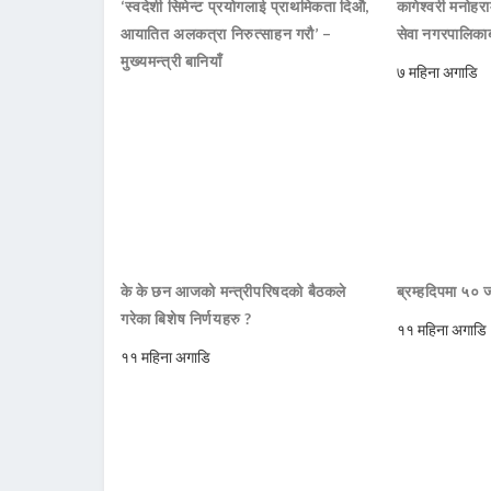
‘स्वदेशी सिमेन्ट प्रयोगलाई प्राथमिकता दिऔ,
कागेश्वरी मनोहरा
आयातित अलकत्रा निरुत्साहन गरौ’ –
सेवा नगरपालिकाब
मुख्यमन्त्री बानियाँ
७ महिना अगाडि
के के छन आजको मन्त्रीपरिषदको बैठकले
ब्रम्हदिपमा ५० 
गरेका बिशेष निर्णयहरु ?
११ महिना अगाडि
११ महिना अगाडि