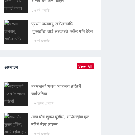
४ सय ४५ जना घाइते
१ वर्ष अगाडि
प्रथम जलवायु सम्मेलनपछि
‘गुफाडाँडा’लाई सरकारले फर्केर पनि हेरेन
१ वर्ष अगाडि
अध्यात्म
View All
बस्यालको भजन ‘नारायण हरिहरी’
सार्बजनिक
५ महिना अगाडि
आज पौष शुक्ल पूर्णिमा, शालिनदीमा एक
महिने मेला आरम्भ
२ वर्ष अगाडि