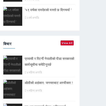
‘५९ वर्षका रामदेवकाे यस्ताे छ दिनचर्या ’
२ वर्ष अगाडि
बिचार
View All
प्रवासी र रिटर्नी नेपालीको पीडा सरकारको
कार्यसूचीमा समेटिनुपर्छ
४ महिना अगाडि
ओलीको अहंकार: जनमतबाट अस्वीकार !
५ महिना अगाडि