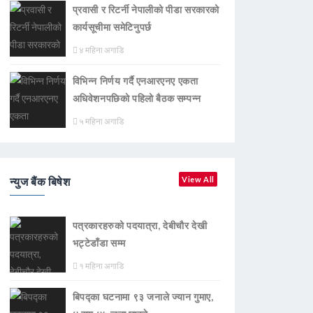
प्रवासी र रिटर्नी नेपालीको पीडा सरकारको
कार्यसूचीमा समेटिनुपर्छ
४ महिना अगाडि
विभिन्न निर्णय गर्दै एनआरएनए एकता
अधिवेशनपछिको पहिलो बैठक सम्पन्न
५ महिना अगाडि
न्युज बैंक बिषेश
View All
पत्रकारहरुको पदयात्रा, देबीचौर देखी
भट्टेडाँडा सम्म
१ महिना अगाडि
बिपद्का घटनामा ९३ जनाले ज्यान गुमाए,