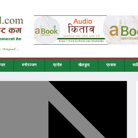
ापार
मनोरञ्जन
प्रदेश
खेलकुद
प्रवास
साह