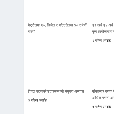
पेट्रोलमा २०, डिजेल र मट्टितेलमा ३० रुपैयाँ
२१ खर्ब २४ अर्ब
घटयो
कुन आयोजनामा 
२ महिना अगाडि
विपत् घटनाको उद्वारसम्बन्धी संयुक्त अभ्यास
पाँचहजार गणक दे
आर्थिक गणना आरम
३ महिना अगाडि
४ महिना अगाडि