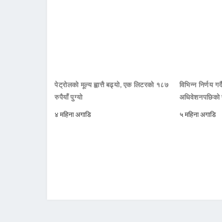
पेट्रोलको मूल्य ह्वात्तै बढ्यो, एक लिटरको १८७
विभिन्न निर्णय 
रुपैयाँ पुग्यो
अधिवेशनपछिको प
४ महिना अगाडि
५ महिना अगाडि