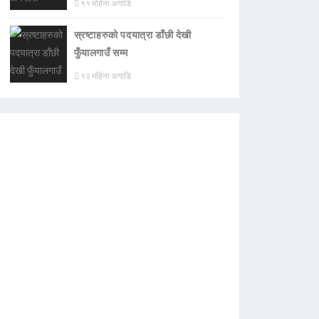
११ महिना अगाडि
स्रष्टाहरुको पदयात्रा डाँछी देखी
फुँयालगाउँ सम्म
१२ महिना अगाडि