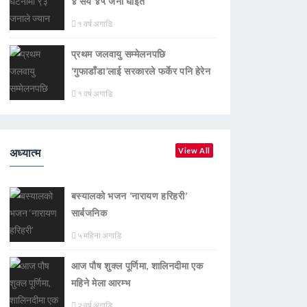
४ सय ४५ जना घाइते
१ वर्ष अगाडि
प्रथम जलवायु सम्मेलनपछि
‘गुफाडाँडा’लाई सरकारले फर्केर पनि हेरेन
१ वर्ष अगाडि
अध्यात्म
View All
बस्यालको भजन ‘नारायण हरिहरी’
सार्बजनिक
५ महिना अगाडि
आज पौष शुक्ल पूर्णिमा, शालिनदीमा एक
महिने मेला आरम्भ
२ वर्ष अगाडि