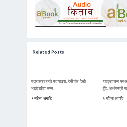
Related Posts
पत्रकारहरुको पदयात्रा, देबीचौर देखी
ग्वाङ्झाउमा ए
भट्टेडाँडा सम्म
हुँदै, अर्थमन्त्री व
१ महिना अगाडि
१ महिना अगाडि