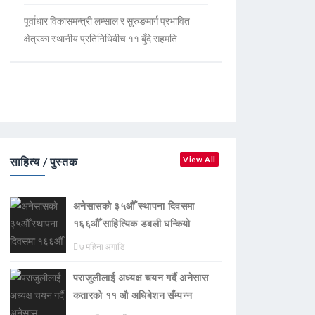
पूर्वाधार विकासमन्त्री लम्साल र सुरुङमार्ग प्रभावित
क्षेत्रका स्थानीय प्रतिनिधिबीच ११ बुँदे सहमति
साहित्य / पुस्तक
View All
अनेसासको ३५औँ स्थापना दिवसमा
१६६औँ साहित्यिक डबली घन्कियाे
७ महिना अगाडि
पराजुलीलाई अध्यक्ष चयन गर्दै अनेसास
कतारको ११ औ अधिबेशन सँम्पन्न