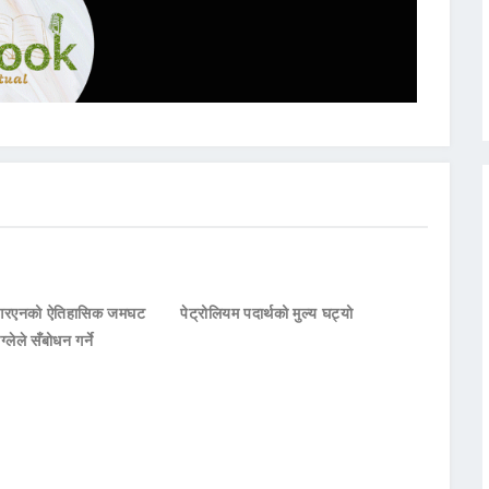
नआरएनको ऐतिहासिक जमघट
पेट्रोलियम पदार्थको मुल्य घट्यो
ाग्लेले सँबोधन गर्ने