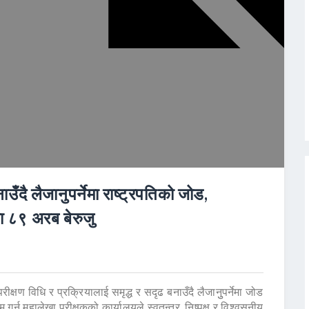
उँदै लैजानुपर्नेमा राष्ट्रपतिको जोड,
मा ८९ अरब बेरुजु
परीक्षण विधि र प्रक्रियालाई समृद्ध र सदृढ बनाउँदै लैजानुुपर्नेमा जोड
र्न महालेखा परीक्षकको कार्यालयले स्वतन्त्र, निष्पक्ष र विश्वसनीय