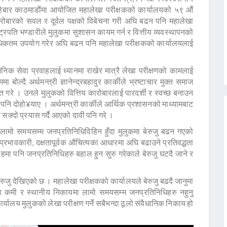
विहिबार काठमाडौंमा आयोजित महालेखा परीक्षकको कार्यालयको ५९ औं
 कारोबारको सवल र दूर्वल पक्षको विबेचना गरी अघि बढन पनि महालेखा
ट्रपति भण्डारीले मुलुकमा सुशासन कायम गर्न र वित्तीय व्यवस्थापनको
िकतम उपयोग गरेर अघि बढन पनि महालेखा परीक्षकको कार्यालयलाई
वजनिक सेवा प्रवाहलाई ध्यानमा राखेर मात्रै लेखा परीक्षणको कामलाई
्दै अर्थमन्त्री ज्ञानेन्द्रबहादुर कार्कीले भ्रष्टाचार मुक्त समाज
क्त गरे । उनले मुलुकको वित्तिय कारोबारलाई पारदर्शी र स्वच्छ बनाउन
पनि दोहो¥याए । अर्थमन्त्री कार्कीले आर्थिक प्रशासनको माध्यामबाट
सक्दो प्रयास गर्दै आएको दावी पनि गरे ।
 लामो समयसम्म जनप्रतिनिधिविहिन हुँदा मुलुकमा बेरुजु बढन गएको
प्रभावकारी, दक्षतापूर्वक औचित्यका आधारमा अघि बढाउने प्रतिवद्धता
हमा पनि जनप्रतिनिधिहरु बहाल हुन सुरु गरेकाले बेरुजु घटदै जाने र
रुजु देखिएको छ । महालेखा परीक्षकको कार्यालयले बेरुजु बढदै जानुमा
मा कमी र स्थानीय निकायमा लामो समयसम्म जनप्रतिनिधिहरु नहुनु
्यालय मुलुकको लेखा परीक्षण गर्ने सबैभन्दा ठूलो संवैधानिक निकाय हो