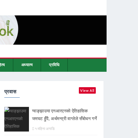
ित्य
अध्यात्म
प्रविधि
प्रवास
View All
ग्वाङ्झाउमा एनआरएनको ऐतिहासिक
जमघट हुँदै, अर्थमन्त्री वाग्लेले सँबोधन गर्ने
१ महिना अगाडि