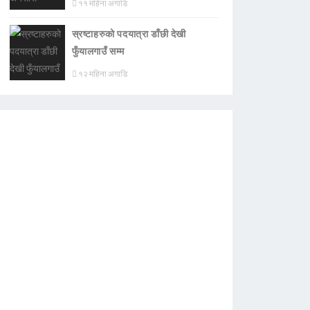
११ महिना अगाडि
स्रष्टाहरुको पदयात्रा डाँछी देखी
फुँयालगाउँ सम्म
१२ महिना अगाडि