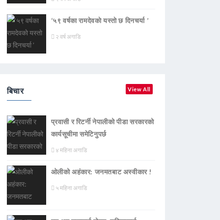
‘५९ वर्षका रामदेवकाे यस्ताे छ दिनचर्या ’
२ वर्ष अगाडि
बिचार
View All
प्रवासी र रिटर्नी नेपालीको पीडा सरकारको
कार्यसूचीमा समेटिनुपर्छ
४ महिना अगाडि
ओलीको अहंकार: जनमतबाट अस्वीकार !
५ महिना अगाडि