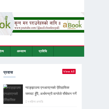
ित्य
अध्यात्म
प्रविधि
प्रवास
View All
ग्वाङ्झाउमा एनआरएनको ऐतिहासिक
जमघट हुँदै, अर्थमन्त्री वाग्लेले सँबोधन गर्ने
१ महिना अगाडि