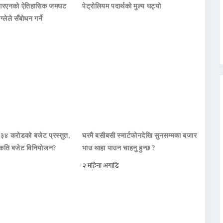
नआरएनको ऐतिहासिक जमघट
पेट्रोलियम पदार्थको मुल्य घट्यो
ाग्लेले सँबोधन गर्ने
 ३४ करोडको बजेट प्रस्तुत,
घरमै बसीबसी स्मार्टफोनदेखि सुनसम्मका बजार
कति बजेट विनियोजन?
भाउ थाहा पाउन चाहनु हुन्छ ?
२ महिना अगाडि