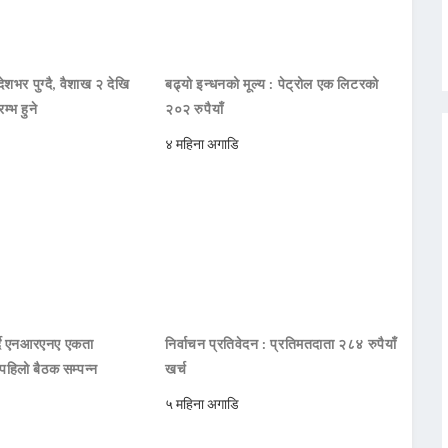
शभर पुग्दै, वैशाख २ देखि
बढ्यो इन्धनको मूल्य : पेट्रोल एक लिटरको
्भ हुने
२०२ रुपैयाँ
४ महिना अगाडि
गर्दै एनआरएनए एकता
निर्वाचन प्रतिवेदन : प्रतिमतदाता २८४ रुपैयाँ
हिलो बैठक सम्पन्न
खर्च
५ महिना अगाडि