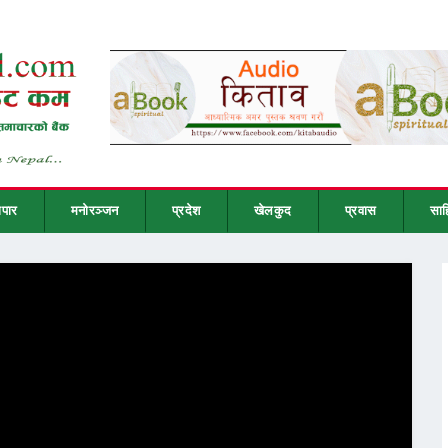
ापार
मनोरञ्जन
प्रदेश
खेलकुद
प्रवास
साह