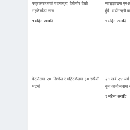
पत्रकारहरुको पदयात्रा, देबीचौर देखी
ग्वाङ्झाउमा ए
भट्टेडाँडा सम्म
हुँदै, अर्थमन्त्री व
१ महिना अगाडि
१ महिना अगाडि
पेट्रोलमा २०, डिजेल र मट्टितेलमा ३० रुपैयाँ
२१ खर्ब २४ अर्ब
घटयो
कुन आयोजनामा 
२ महिना अगाडि