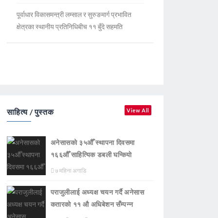
पूर्वाधार विकासमन्त्री लम्साल र सुरुङमार्ग प्रभावित
क्षेत्रका स्थानीय प्रतिनिधिबीच ११ बुँदे सहमति
साहित्य / पुस्तक
View All
अनेसासको ३५औँ स्थापना दिवसमा
१६६औँ साहित्यिक डबली घन्कियाे
७ महिना अगाडि
पराजुलीलाई अध्यक्ष चयन गर्दै अनेसास
कतारको ११ औ अधिबेशन सँम्पन्न