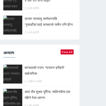
४ सय ४५ जना घाइते
१ वर्ष अगाडि
प्रथम जलवायु सम्मेलनपछि
‘गुफाडाँडा’लाई सरकारले फर्केर पनि हेरेन
१ वर्ष अगाडि
अध्यात्म
View All
बस्यालको भजन ‘नारायण हरिहरी’
सार्बजनिक
५ महिना अगाडि
आज पौष शुक्ल पूर्णिमा, शालिनदीमा एक
महिने मेला आरम्भ
२ वर्ष अगाडि