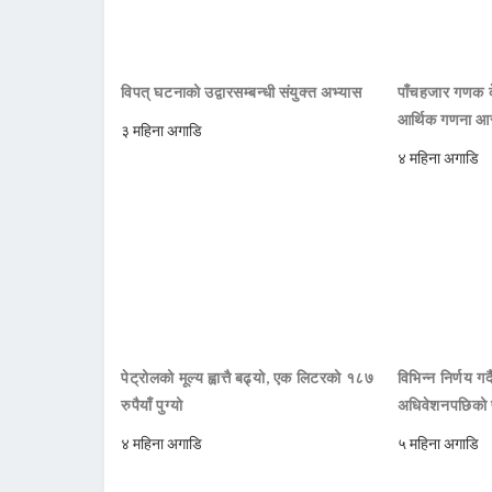
विपत् घटनाको उद्वारसम्बन्धी संयुक्त अभ्यास
पाँचहजार गणक दे
आर्थिक गणना आरम
३ महिना अगाडि
४ महिना अगाडि
पेट्रोलको मूल्य ह्वात्तै बढ्यो, एक लिटरको १८७
विभिन्न निर्णय 
रुपैयाँ पुग्यो
अधिवेशनपछिको प
४ महिना अगाडि
५ महिना अगाडि