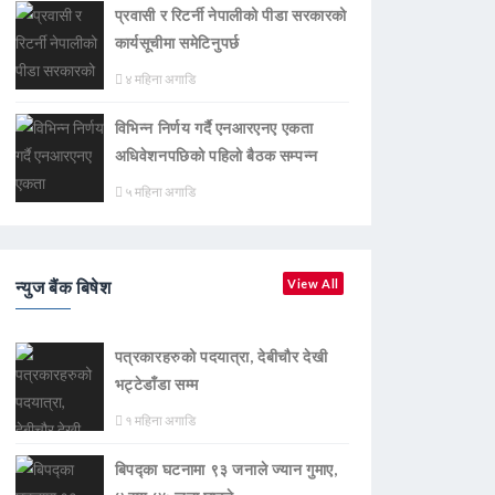
प्रवासी र रिटर्नी नेपालीको पीडा सरकारको
कार्यसूचीमा समेटिनुपर्छ
४ महिना अगाडि
विभिन्न निर्णय गर्दै एनआरएनए एकता
अधिवेशनपछिको पहिलो बैठक सम्पन्न
५ महिना अगाडि
न्युज बैंक बिषेश
View All
पत्रकारहरुको पदयात्रा, देबीचौर देखी
भट्टेडाँडा सम्म
१ महिना अगाडि
बिपद्का घटनामा ९३ जनाले ज्यान गुमाए,