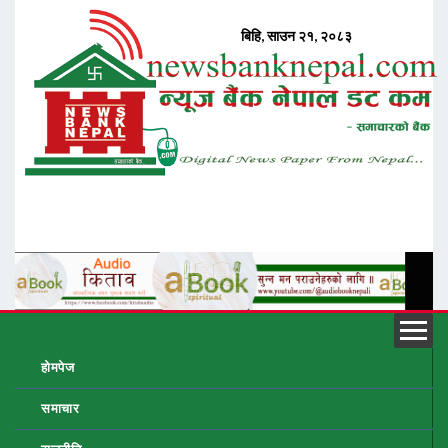
होमपेज
समाचार