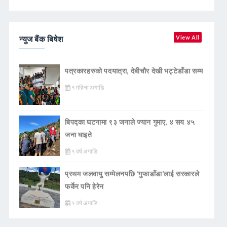
न्युज बैंक बिषेश
View All
पत्रकारहरुको पदयात्रा, देबीचौर देखी भट्टेडाँडा सम्म
१ महिना अगाडि
बिपद्का घटनामा ९३ जनाले ज्यान गुमाए, ४ सय ४५
जना घाइते
१ वर्ष अगाडि
प्रथम जलवायु सम्मेलनपछि ‘गुफाडाँडा’लाई सरकारले
फर्केर पनि हेरेन
१ वर्ष अगाडि