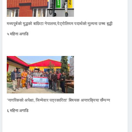
मध्यपुर्बको युद्धको बाछिटा नेपालमा,पेट्रोलियम पदार्थको मूल्यमा उच्च बृद्धी
५ महिना अगाडि
‘नागरिकको अपेक्षा, जिम्मेवार पत्रकारिता’ बिषयक अन्तरक्रिया सँम्पन्न
६ महिना अगाडि