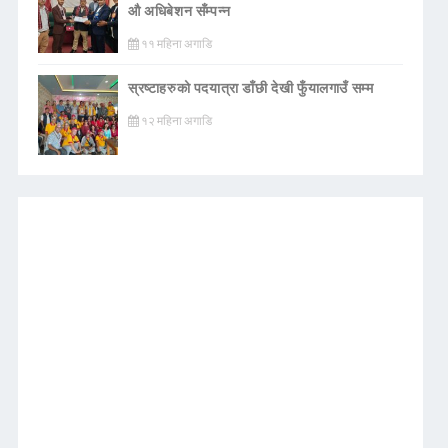
औ अधिबेशन सँम्पन्न
११ महिना अगाडि
स्रष्टाहरुको पदयात्रा डाँछी देखी फुँयालगाउँ सम्म
१२ महिना अगाडि