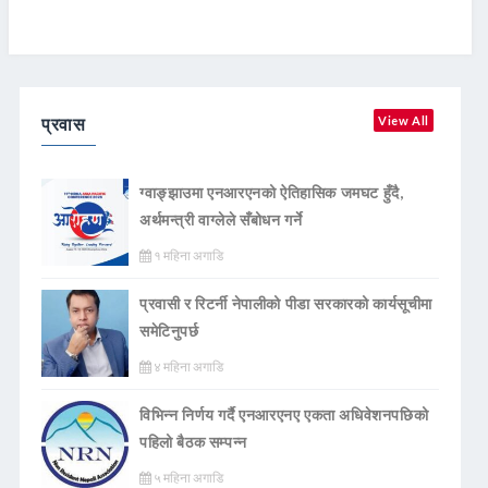
प्रवास
View All
ग्वाङ्झाउमा एनआरएनको ऐतिहासिक जमघट हुँदै,
अर्थमन्त्री वाग्लेले सँबोधन गर्ने
१ महिना अगाडि
प्रवासी र रिटर्नी नेपालीको पीडा सरकारको कार्यसूचीमा
समेटिनुपर्छ
४ महिना अगाडि
विभिन्न निर्णय गर्दै एनआरएनए एकता अधिवेशनपछिको
पहिलो बैठक सम्पन्न
५ महिना अगाडि