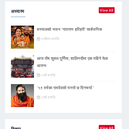
अध्यात्म
View All
बस्यालको भजन ‘नारायण हरिहरी’ सार्बजनिक
५ महिना अगाडि
आज पौष शुक्ल पूर्णिमा, शालिनदीमा एक महिने मेला
आरम्भ
२ वर्ष अगाडि
‘५९ वर्षका रामदेवकाे यस्ताे छ दिनचर्या ’
२ वर्ष अगाडि
बिचार
View All