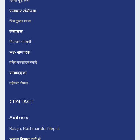
दिपक पुडासैनी
समाचार संयोजक
भिम कुमार थापा
संचालक
निराजन भण्डारी
सह-सम्पादक
गणेश प्रसाद वन्जाडे
संम्वाददाता
महेश्वर नेपाल
CONTACT
Address
Balaju, Kathmandu, Nepal.
सूचना बिभाग दर्ता नं