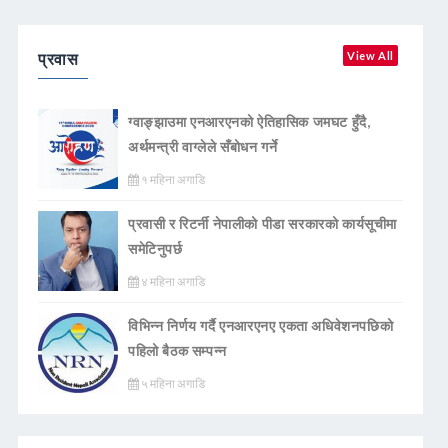
प्रवास
View All
ग्वाङ्झाउमा एनआरएनको ऐतिहासिक जमघट हुँदै,
अर्थमन्त्री वाग्लेले सँबोधन गर्ने
१ महिना अगाडि
प्रवासी र रिटर्नी नेपालीको पीडा सरकारको कार्यसूचीमा
समेटिनुपर्छ
४ महिना अगाडि
विभिन्न निर्णय गर्दै एनआरएनए एकता अधिवेशनपछिको
पहिलो बैठक सम्पन्न
५ महिना अगाडि