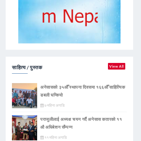
साहित्य / पुस्तक
View All
अनेसासको ३५औँ स्थापना दिवसमा १६६औँ साहित्यिक
डबली घन्कियाे
७ महिना अगाडि
पराजुलीलाई अध्यक्ष चयन गर्दै अनेसास कतारको ११
औ अधिबेशन सँम्पन्न
११ महिना अगाडि