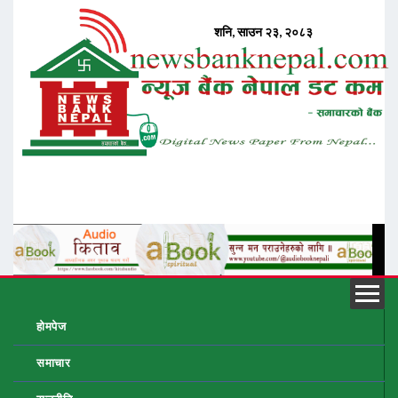
होमपेज
समाचार