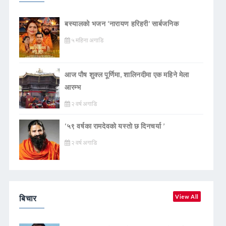
बस्यालको भजन ‘नारायण हरिहरी’ सार्बजनिक
५ महिना अगाडि
आज पौष शुक्ल पूर्णिमा, शालिनदीमा एक महिने मेला
आरम्भ
२ वर्ष अगाडि
‘५९ वर्षका रामदेवकाे यस्ताे छ दिनचर्या ’
२ वर्ष अगाडि
बिचार
View All