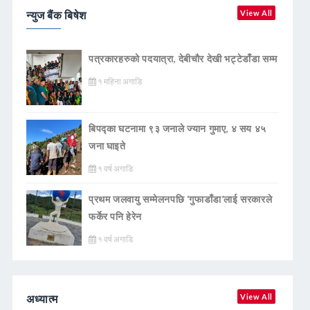
न्युज बैंक बिषेश
View All
पत्रकारहरुको पदयात्रा, देबीचौर देखी भट्टेडाँडा सम्म
१ महिना अगाडि
बिपद्का घटनामा ९३ जनाले ज्यान गुमाए, ४ सय ४५
जना घाइते
१ वर्ष अगाडि
प्रथम जलवायु सम्मेलनपछि ‘गुफाडाँडा’लाई सरकारले
फर्केर पनि हेरेन
१ वर्ष अगाडि
अध्यात्म
View All