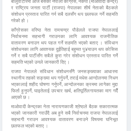
बालुवाटारमा आज बसेको नेपाली काँग्रेस, नेकपा (माओवादी केन्द्र)
र राष्ट्रिय जनता पार्टी (राजपा) नेपालका शीर्ष नेताको बैठकले
संशोधन प्रस्ताव पारित गर्न सबै दलसँग थप छलफल गर्ने सहमति
गरेको हो ।
काँग्रेसका वरिष्ठ नेता रामचन्द्र पौडेलले राजपा नेपाललाई
निर्वाचनमा सहभागी गराउनका लागि आवश्यक राजनीतिक
वातावरण बनाउन थप पहल गर्ने सहमति भएको बताए । संविधान
संशोधनका लागि आवश्यक दुईतिहाई बहुमत पु¥याउन थप कोसिस
गर्ने र सबै पार्टीसँग सबैले कुरा गरेर संशोधन प्रस्ताव पारित गर्ने
सहमति भएको उनले जानकारी दिए ।
राजपा नेपालले संविधान संशोधनसँगै जनसङ्ख्याका आधारमा
स्थानीय तहको सङ्ख्या थप गर्नुपर्ने, तराई मधेस आन्दोलनमा निधन
भएकालाई शहीद घोषणा गर्नुपर्ने, आन्दोलनका क्रममा लागेका मुद्दा
फिर्ता हुनुपर्ने, घाइतेलाई उपचार खर्च, क्षतिपूर्तिलगायतका माग गर्देै
आएको छ ।
माओवादी केन्द्रका नेता नारायणकाजी श्रेष्ठले बैठक सकारात्मक
भएको जानकारी गराउँदै अब हुने सबै निर्वाचनमा राजपा नेपाललाई
सहभागी गराउन आवश्यक वातावरण बनाउने विषयमा घनिभूत
छलफल भएको बताए ।