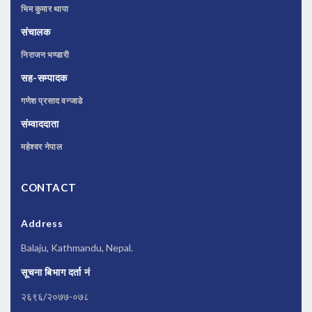
भिम कुमार थापा
संचालक
निराजन भण्डारी
सह-सम्पादक
गणेश प्रसाद वन्जाडे
संम्वाददाता
महेश्वर नेपाल
CONTACT
Address
Balaju, Kathmandu, Nepal.
सूचना बिभाग दर्ता नं
२६९६/२०७७-०७८