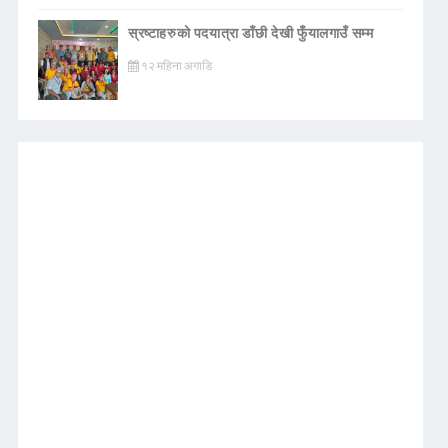
स्रष्टाहरुको पदयात्रा डाँछी देखी फुँयालगाउँ सम्म
१२ महिना अगाडि