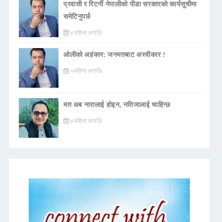
प्रवासी र रिटर्नी नेपालीको पीडा सरकारको कार्यसूचीमा
समेटिनुपर्छ
४ महिना अगाडि
ओलीको अहंकार: जनमतबाट अस्वीकार !
५ महिना अगाडि
मत अब नारालाई होइन, नतिजालाई चाहिन्छ
७ महिना अगाडि