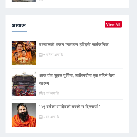
अध्यात्म
View All
बस्यालको भजन ‘नारायण हरिहरी’ सार्बजनिक
५ महिना अगाडि
आज पौष शुक्ल पूर्णिमा, शालिनदीमा एक महिने मेला
आरम्भ
२ वर्ष अगाडि
‘५९ वर्षका रामदेवकाे यस्ताे छ दिनचर्या ’
२ वर्ष अगाडि