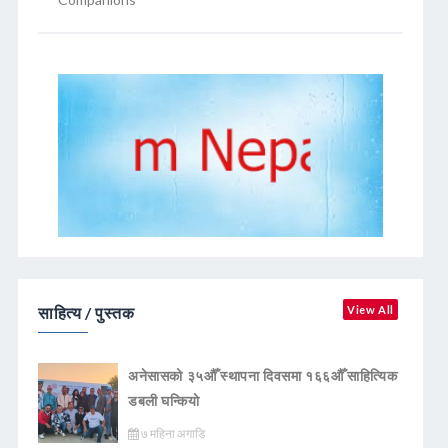
साहित्य / पुस्तक
View All
अनेसासको ३५औँ स्थापना दिवसमा १६६औँ साहित्यिक
डबली घन्कियाे
७ महिना अगाडि