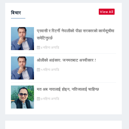
बिचार
View All
प्रवासी र रिटर्नी नेपालीको पीडा सरकारको कार्यसूचीमा
समेटिनुपर्छ
४ महिना अगाडि
ओलीको अहंकार: जनमतबाट अस्वीकार !
५ महिना अगाडि
मत अब नारालाई होइन, नतिजालाई चाहिन्छ
७ महिना अगाडि