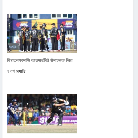
विराटनगरमाथि काठमाडौँको रोमाञ्चक जित
२ वर्ष अगाडि