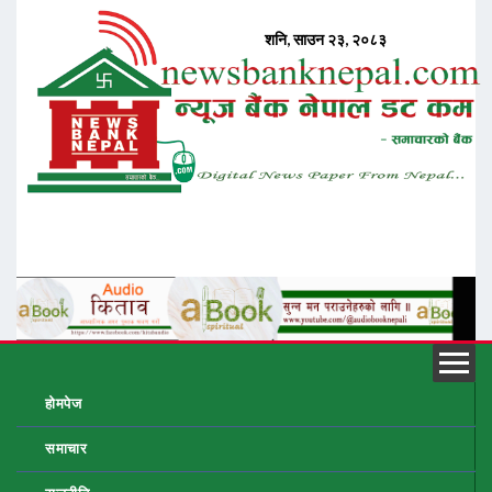
होमपेज
समाचार