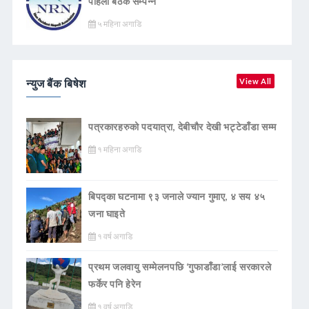
पहिलो बैठक सम्पन्न
५ महिना अगाडि
न्युज बैंक बिषेश
View All
पत्रकारहरुको पदयात्रा, देबीचौर देखी भट्टेडाँडा सम्म
१ महिना अगाडि
बिपद्का घटनामा ९३ जनाले ज्यान गुमाए, ४ सय ४५
जना घाइते
१ वर्ष अगाडि
प्रथम जलवायु सम्मेलनपछि ‘गुफाडाँडा’लाई सरकारले
फर्केर पनि हेरेन
१ वर्ष अगाडि