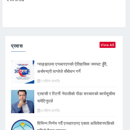
प्रवास
View All
ग्वाङ्झाउमा एनआरएनको ऐतिहासिक जमघट हुँदै,
अर्थमन्त्री वाग्लेले सँबोधन गर्ने
१ महिना अगाडि
प्रवासी र रिटर्नी नेपालीको पीडा सरकारको कार्यसूचीमा
समेटिनुपर्छ
४ महिना अगाडि
विभिन्न निर्णय गर्दै एनआरएनए एकता अधिवेशनपछिको