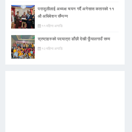
पराजुलीलाई अध्यक्ष चयन गर्दै अनेसास कतारको ११
औ अधिबेशन सँम्पन्न
११ महिना अगाडि
स्रष्टाहरुको पदयात्रा डाँछी देखी फुँयालगाउँ सम्म
१२ महिना अगाडि