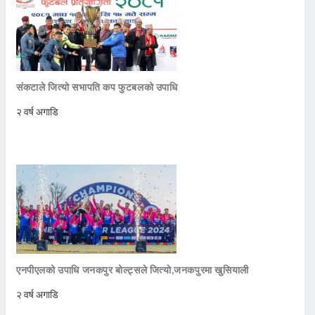
संकटाले जित्यो सभापति कप फुटबलको उपाधि
२ वर्ष अगाडि
एनपीएलको उपाधि जनकपुर बोल्ट्सले जित्याे,जनकपुरमा खुसियाली
२ वर्ष अगाडि