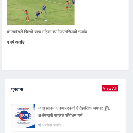
बंगलादेशले जित्याे साफ महिला च्याम्पियनसिपको उपाधि
२ वर्ष अगाडि
प्रवास
View All
ग्वाङ्झाउमा एनआरएनको ऐतिहासिक जमघट हुँदै,
अर्थमन्त्री वाग्लेले सँबोधन गर्ने
१ महिना अगाडि