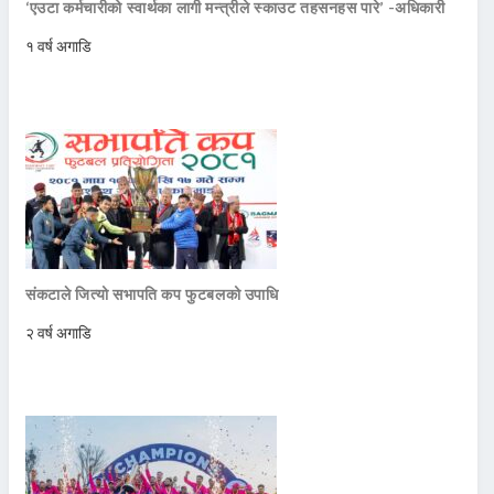
‘एउटा कर्मचारीको स्वार्थका लागी मन्त्रीले स्काउट तहसनहस पारे’ -अधिकारी
१ वर्ष अगाडि
संकटाले जित्यो सभापति कप फुटबलको उपाधि
२ वर्ष अगाडि