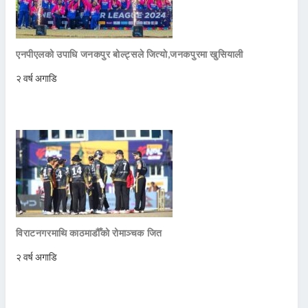
एनपीएलको उपाधि जनकपुर बोल्ट्सले जित्याे,जनकपुरमा खुसियाली
२ वर्ष अगाडि
विराटनगरमाथि काठमाडौँको रोमाञ्चक जित
२ वर्ष अगाडि