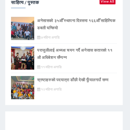
साहित्य / पुस्तक
View All
अनेसासको ३५औँ स्थापना दिवसमा १६६औँ साहित्यिक
डबली घन्कियाे
७ महिना अगाडि
पराजुलीलाई अध्यक्ष चयन गर्दै अनेसास कतारको ११
औ अधिबेशन सँम्पन्न
११ महिना अगाडि
स्रष्टाहरुको पदयात्रा डाँछी देखी फुँयालगाउँ सम्म
१२ महिना अगाडि