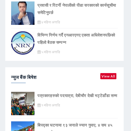
प्रवासी र रिटर्नी नेपालीको पीडा सरकारको कार्यसूचीमा
समेटिनुपर्छ
४ महिना अगाडि
विभिन्न निर्णय गर्दै एनआरएनए एकता अधिवेशनपछिको
पहिलो बैठक सम्पन्न
५ महिना अगाडि
न्युज बैंक बिषेश
View All
पत्रकारहरुको पदयात्रा, देबीचौर देखी भट्टेडाँडा सम्म
१ महिना अगाडि
बिपद्का घटनामा ९३ जनाले ज्यान गुमाए, ४ सय ४५