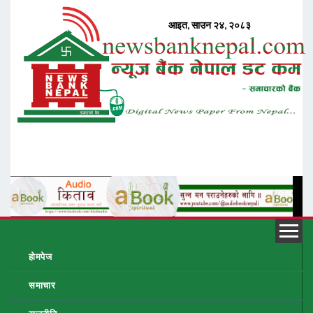
होमपेज
समाचार