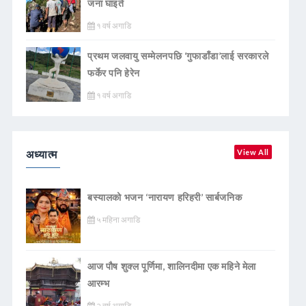
जना घाइते
१ वर्ष अगाडि
प्रथम जलवायु सम्मेलनपछि ‘गुफाडाँडा’लाई सरकारले
फर्केर पनि हेरेन
१ वर्ष अगाडि
अध्यात्म
View All
बस्यालको भजन ‘नारायण हरिहरी’ सार्बजनिक
५ महिना अगाडि
आज पौष शुक्ल पूर्णिमा, शालिनदीमा एक महिने मेला
आरम्भ
२ वर्ष अगाडि