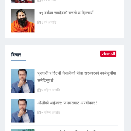
‘५९ वर्षका रामदेवकाे यस्ताे छ दिनचर्या ’
२ वर्ष अगाडि
बिचार
View All
प्रवासी र रिटर्नी नेपालीको पीडा सरकारको कार्यसूचीमा
समेटिनुपर्छ
४ महिना अगाडि
ओलीको अहंकार: जनमतबाट अस्वीकार !
५ महिना अगाडि