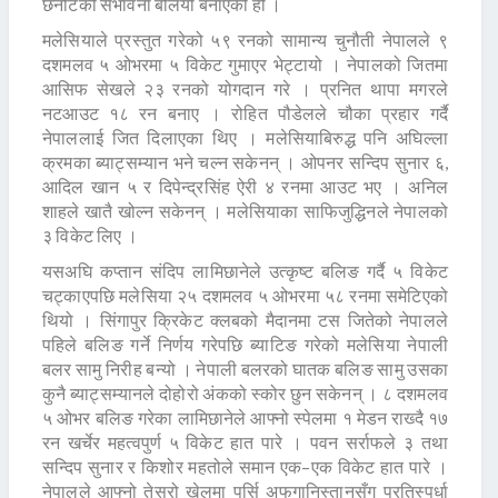
छनौटको संभावना बलियो बनाएको हो ।
मलेसियाले प्रस्तुत गरेको ५९ रनको सामान्य चुनौती नेपालले ९
दशमलव ५ ओभरमा ५ विकेट गुमाएर भेट्टायो । नेपालको जितमा
आसिफ सेखले २३ रनको योगदान गरे । प्रनित थापा मगरले
नटआउट १८ रन बनाए । रोहित पौडेलले चौका प्रहार गर्दै
नेपाललाई जित दिलाएका थिए । मलेसियाबिरुद्ध पनि अघिल्ला
क्रमका ब्याट्सम्यान भने चल्न सकेनन् । ओपनर सन्दिप सुनार ६,
आदिल खान ५ र दिपेन्द्रसिंह ऐरी ४ रनमा आउट भए । अनिल
शाहले खातै खोल्न सकेनन् । मलेसियाका साफिजुद्धिनले नेपालको
३ विकेट लिए ।
यसअघि कप्तान संदिप लामिछानेले उत्कृष्ट बलिङ गर्दै ५ विकेट
चट्काएपछि मलेसिया २५ दशमलव ५ ओभरमा ५८ रनमा समेटिएको
थियो । सिंगापुर क्रिकेट क्लबको मैदानमा टस जितेको नेपालले
पहिले बलिङ गर्ने निर्णय गरेपछि ब्याटिङ गरेको मलेसिया नेपाली
बलर सामु निरीह बन्यो । नेपाली बलरको घातक बलिङ सामु उसका
कुनै ब्याट्सम्यानले दोहोरो अंकको स्कोर छुन सकेनन् । ८ दशमलव
५ ओभर बलिङ गरेका लामिछानेले आफ्नो स्पेलमा १ मेडन राख्दै १७
रन खर्चेर महत्वपुर्ण ५ विकेट हात पारे । पवन सर्राफले ३ तथा
सन्दिप सुनार र किशोर महतोले समान एक–एक विकेट हात पारे ।
नेपालले आफ्नो तेस्रो खेलमा पर्सि अफगानिस्तानसँग प्रतिस्पर्धा