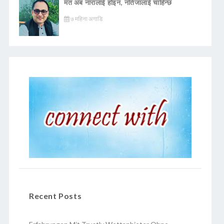
मत अब नारालाई होइन, नतिजालाई चाहिन्छ
७ महिना अगाडि
Recent Posts