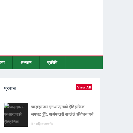
ित्य
अध्यात्म
प्रविधि
प्रवास
View All
ग्वाङ्झाउमा एनआरएनको ऐतिहासिक
जमघट हुँदै, अर्थमन्त्री वाग्लेले सँबोधन गर्ने
१ महिना अगाडि