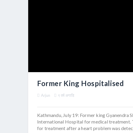
Former King Hospitalised
Arjun
९ वर्ष अगाडि
Kathmandu, July 19: Former king Gyanendra S
International Hospital for medical treatment.
for treatment after a heart problem was detect