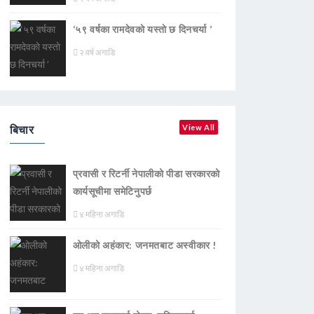
‘५९ वर्षका रामदेवकाे यस्ताे छ दिनचर्या ’
२ वर्ष अगाडि
बिचार
View All
प्रवासी र रिटर्नी नेपालीको पीडा सरकारको
कार्यसूचीमा समेटिनुपर्छ
४ महिना अगाडि
ओलीको अहंकार: जनमतबाट अस्वीकार !
४ महिना अगाडि