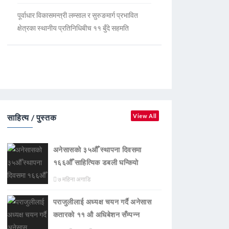
पूर्वाधार विकासमन्त्री लम्साल र सुरुङमार्ग प्रभावित
क्षेत्रका स्थानीय प्रतिनिधिबीच ११ बुँदे सहमति
साहित्य / पुस्तक
View All
अनेसासको ३५औँ स्थापना दिवसमा
१६६औँ साहित्यिक डबली घन्कियाे
७ महिना अगाडि
पराजुलीलाई अध्यक्ष चयन गर्दै अनेसास
कतारको ११ औ अधिबेशन सँम्पन्न