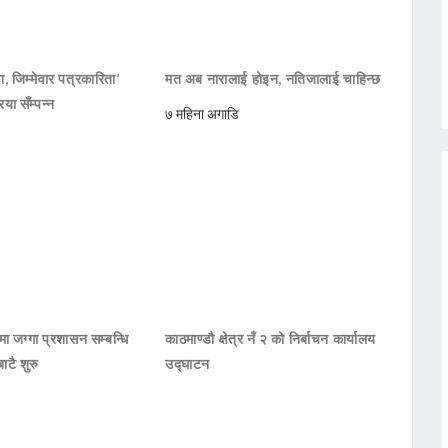
ा, जिम्मेवार पत्रकारिता’
मत अब नारालाई होइन, नतिजालाई चाहिन्छ
या सँम्पन्न
७ महिना अगाडि
मा जग्गा प्रशासन सम्बन्धि
काठमाण्डौ क्षेत्र नँ २ को निर्बाचन कार्यालय
ाटै शुरु
उद्घाटन