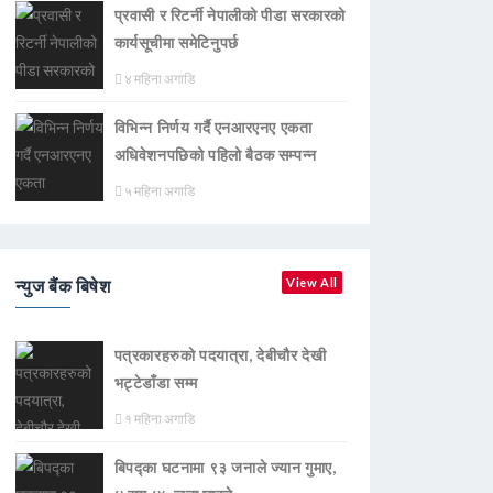
प्रवासी र रिटर्नी नेपालीको पीडा सरकारको
कार्यसूचीमा समेटिनुपर्छ
४ महिना अगाडि
विभिन्न निर्णय गर्दै एनआरएनए एकता
अधिवेशनपछिको पहिलो बैठक सम्पन्न
५ महिना अगाडि
न्युज बैंक बिषेश
View All
पत्रकारहरुको पदयात्रा, देबीचौर देखी
भट्टेडाँडा सम्म
१ महिना अगाडि
बिपद्का घटनामा ९३ जनाले ज्यान गुमाए,