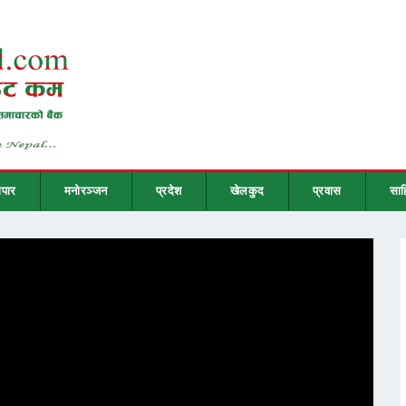
ापार
मनोरञ्जन
प्रदेश
खेलकुद
प्रवास
साह