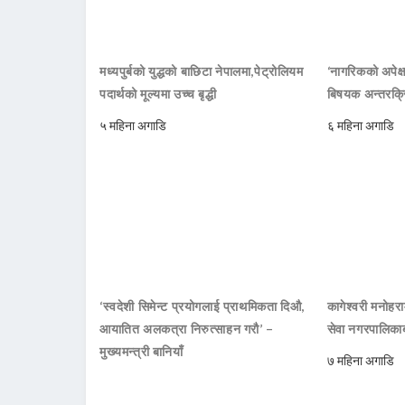
मध्यपुर्बको युद्धको बाछिटा नेपालमा,पेट्रोलियम
‘नागरिकको अपेक्ष
पदार्थको मूल्यमा उच्च बृद्धी
बिषयक अन्तरक्रि
५ महिना अगाडि
६ महिना अगाडि
‘स्वदेशी सिमेन्ट प्रयोगलाई प्राथमिकता दिऔ,
कागेश्वरी मनोहरा
आयातित अलकत्रा निरुत्साहन गरौ’ –
सेवा नगरपालिकाब
मुख्यमन्त्री बानियाँ
७ महिना अगाडि