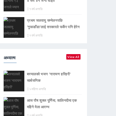
४ सय ४५ जना घाइते
१ वर्ष अगाडि
प्रथम जलवायु सम्मेलनपछि
‘गुफाडाँडा’लाई सरकारले फर्केर पनि हेरेन
१ वर्ष अगाडि
अध्यात्म
View All
बस्यालको भजन ‘नारायण हरिहरी’
सार्बजनिक
५ महिना अगाडि
आज पौष शुक्ल पूर्णिमा, शालिनदीमा एक
महिने मेला आरम्भ
२ वर्ष अगाडि