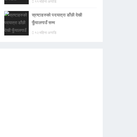
११ महिना अगाडि
स्रष्टाहरुको पदयात्रा डाँछी देखी
फुँयालगाउँ सम्म
१२ महिना अगाडि