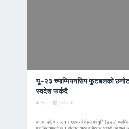
यू–२३ च्याम्पियनसिप फुटबलको छनो
स्वदेश फर्कदै
Arjun
९ वर्ष अगाडि
काठमाडौँ, ५ साउन । एएफसी तेइस वर्षमुनि (यू २३) च्य
पराजित भएको छ । संयुक्त अरब इमिरेट्स (युएई) को अल अइ