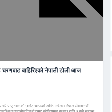
ट चरणबाट बाहिरिएको नेपाली टोली आज
ाम्पियनसिप फुटबलको छनोट चरणको अन्तिम खेलमा नेपाल लेबनानसँग
नस्थित ताहानोनविन मोहम्मद स्टेडियममा बुधबार राति १ बजे सम्पन्न