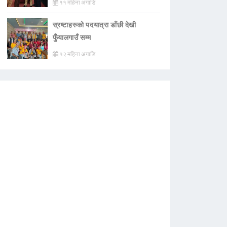
११ महिना अगाडि
स्रष्टाहरुको पदयात्रा डाँछी देखी
फुँयालगाउँ सम्म
१२ महिना अगाडि