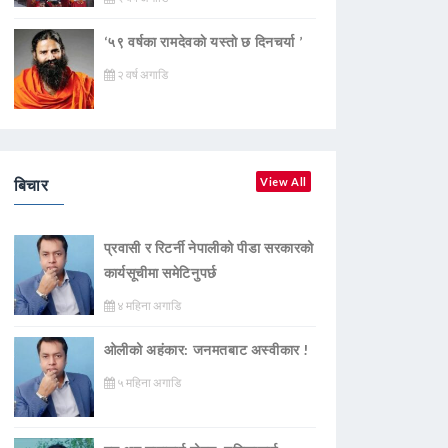
‘५९ वर्षका रामदेवकाे यस्ताे छ दिनचर्या ’
२ वर्ष अगाडि
बिचार
View All
प्रवासी र रिटर्नी नेपालीको पीडा सरकारको
कार्यसूचीमा समेटिनुपर्छ
४ महिना अगाडि
ओलीको अहंकार: जनमतबाट अस्वीकार !
५ महिना अगाडि