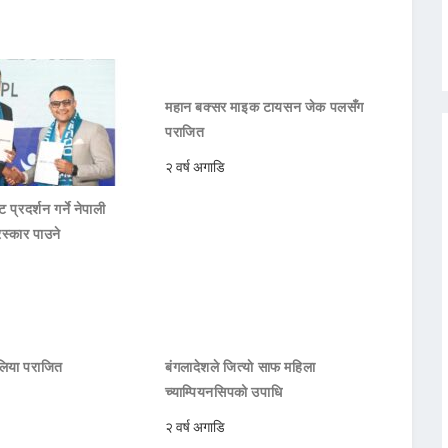
महान बक्सर माइक टायसन जेक पलसँग
पराजित
२ वर्ष अगाडि
 प्रदर्शन गर्ने नेपाली
रस्कार पाउने
रेलिया पराजित
बंगलादेशले जित्याे साफ महिला
च्याम्पियनसिपको उपाधि
२ वर्ष अगाडि