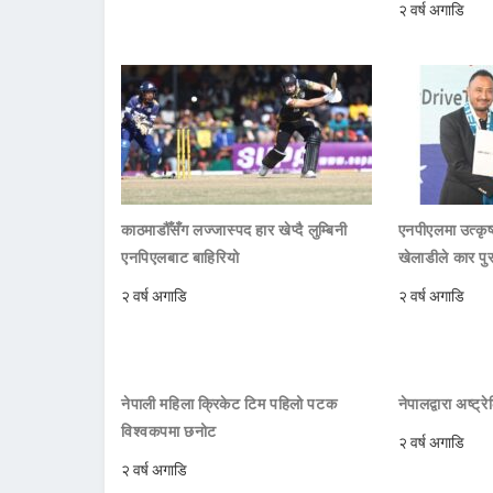
२ वर्ष अगाडि
काठमाडौँसँग लज्जास्पद हार खेप्दै लुम्बिनी
एनपीएलमा उत्कृष्ट
एनपिएलबाट बाहिरियो
खेलाडीले कार पु
२ वर्ष अगाडि
२ वर्ष अगाडि
नेपाली महिला क्रिकेट टिम पहिलो पटक
नेपालद्वारा अष्ट्
विश्वकपमा छनोट
२ वर्ष अगाडि
२ वर्ष अगाडि