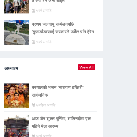
४ सय ४५ जना घाइते
१ वर्ष अगाडि
प्रथम जलवायु सम्मेलनपछि
‘गुफाडाँडा’लाई सरकारले फर्केर पनि हेरेन
१ वर्ष अगाडि
अध्यात्म
View All
बस्यालको भजन ‘नारायण हरिहरी’
सार्बजनिक
५ महिना अगाडि
आज पौष शुक्ल पूर्णिमा, शालिनदीमा एक
महिने मेला आरम्भ
२ वर्ष अगाडि