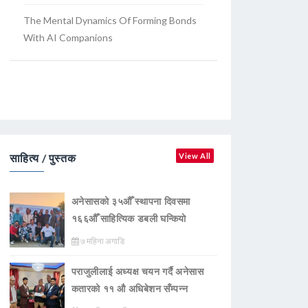
The Mental Dynamics Of Forming Bonds
With AI Companions
साहित्य / पुस्तक
View All
अनेसासको ३५औँ स्थापना दिवसमा
१६६औँ साहित्यिक डबली घन्कियाे
७ महिना अगाडि
पराजुलीलाई अध्यक्ष चयन गर्दै अनेसास
कतारको ११ औ अधिबेशन सँम्पन्न