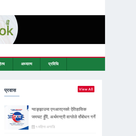
ित्य
अध्यात्म
प्रविधि
प्रवास
View All
ग्वाङ्झाउमा एनआरएनको ऐतिहासिक
जमघट हुँदै, अर्थमन्त्री वाग्लेले सँबोधन गर्ने
१ महिना अगाडि