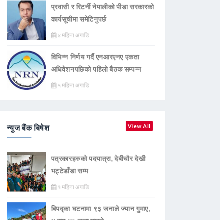
प्रवासी र रिटर्नी नेपालीको पीडा सरकारको
कार्यसूचीमा समेटिनुपर्छ
४ महिना अगाडि
विभिन्न निर्णय गर्दै एनआरएनए एकता
अधिवेशनपछिको पहिलो बैठक सम्पन्न
५ महिना अगाडि
न्युज बैंक बिषेश
View All
पत्रकारहरुको पदयात्रा, देबीचौर देखी
भट्टेडाँडा सम्म
१ महिना अगाडि
बिपद्का घटनामा ९३ जनाले ज्यान गुमाए,