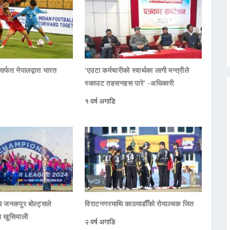
ार्फत नेपालद्वारा भारत
‘एउटा कर्मचारीको स्वार्थका लागी मन्त्रीले
स्काउट तहसनहस पारे’ -अधिकारी
१ वर्ष अगाडि
 जनकपुर बोल्ट्सले
विराटनगरमाथि काठमाडौँको रोमाञ्चक जित
ा खुसियाली
२ वर्ष अगाडि