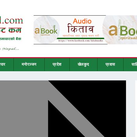
ापार
मनोरञ्जन
प्रदेश
खेलकुद
प्रवास
साह