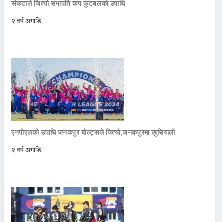
संकटाले जित्यो सभापति कप फुटबलको उपाधि
२ वर्ष अगाडि
एनपीएलको उपाधि जनकपुर बोल्ट्सले जित्याे,जनकपुरमा खुसियाली
२ वर्ष अगाडि