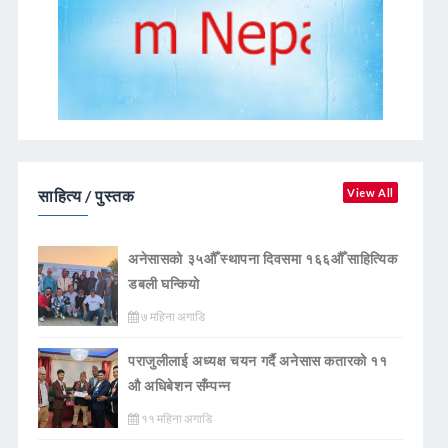
साहित्य / पुस्तक
View All
अनेसासको ३५औँ स्थापना दिवसमा १६६औँ साहित्यिक
डबली घन्कियाे
७ महिना अगाडि
पराजुलीलाई अध्यक्ष चयन गर्दै अनेसास कतारको ११
औ अधिबेशन सँम्पन्न
११ महिना अगाडि