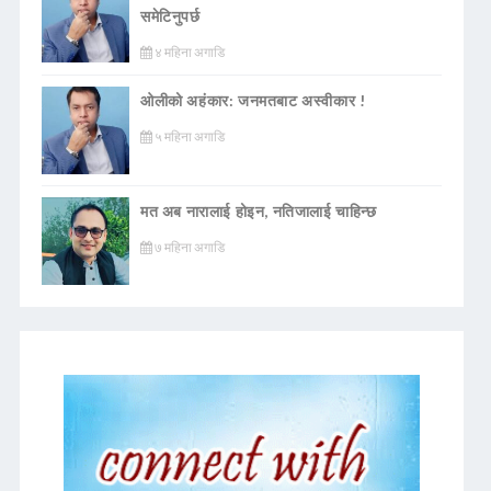
समेटिनुपर्छ
४ महिना अगाडि
ओलीको अहंकार: जनमतबाट अस्वीकार !
५ महिना अगाडि
मत अब नारालाई होइन, नतिजालाई चाहिन्छ
७ महिना अगाडि