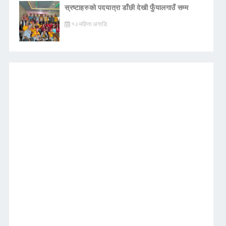
स्रष्टाहरुको पदयात्रा डाँछी देखी फुँयालगाउँ सम्म
१२ महिना अगाडि