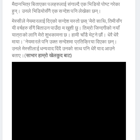
मैदानभित्र बिताएका पलहरुलाई संगाल्दै एक भिडियो पोष्ट गरेका
हुन्। उनले भिडियोसँगै एक सन्देश पनि लेखेका छन्।
मेस्सीले नेयमारलाई दिएको सन्देश यस्तो छस् ‘मेरो साथि, तिमीसँग
यी वर्षहरु सँगै बिताउन पाउँदा म खुशी छु। तिम्रो जिन्दगीको नयाँ
यात्राको लागि मेरो शुभकामना छ। हामी चाँडै भेट्ने छौं। धेरै धेरै
माया।’ नेयमारले पनि उक्त सन्देशमा प्रतिक्रिया दिएका छन्।
उनले मेस्सीलाई धन्यवाद दिंदै उनको साथ पनि धेरै याद आउने
बताए।(
साभार हाम्रो खेलकुद बाट)