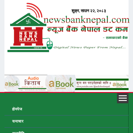
होमपेज
समाचार