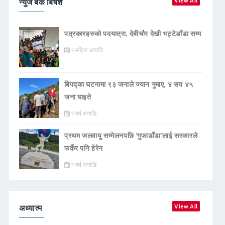
न्युज बैंक बिषेश
View All
पत्रकारहरुको पदयात्रा, देबीचौर देखी भट्टेडाँडा सम्म
१ महिना अगाडि
बिपद्का घटनामा ९३ जनाले ज्यान गुमाए, ४ सय ४५
जना घाइते
१ वर्ष अगाडि
प्रथम जलवायु सम्मेलनपछि ‘गुफाडाँडा’लाई सरकारले
फर्केर पनि हेरेन
१ वर्ष अगाडि
अध्यात्म
View All