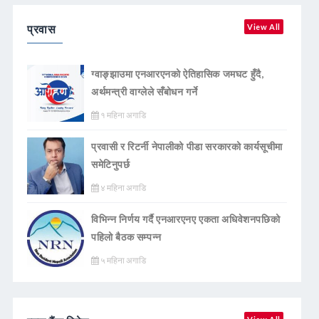
प्रवास
View All
ग्वाङ्झाउमा एनआरएनको ऐतिहासिक जमघट हुँदै,
अर्थमन्त्री वाग्लेले सँबोधन गर्ने
१ महिना अगाडि
प्रवासी र रिटर्नी नेपालीको पीडा सरकारको कार्यसूचीमा
समेटिनुपर्छ
४ महिना अगाडि
विभिन्न निर्णय गर्दै एनआरएनए एकता अधिवेशनपछिको
पहिलो बैठक सम्पन्न
५ महिना अगाडि