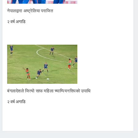
नेपालद्वारा अष्ट्रेलिया पराजित
२ वर्ष अगाडि
बंगलादेशले जित्याे साफ महिला च्याम्पियनसिपको उपाधि
२ वर्ष अगाडि