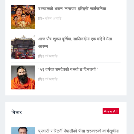
बस्यालको भजन ‘नारायण हरिहरी’ सार्बजनिक
५ महिना अगाडि
आज पौष शुक्ल पूर्णिमा, शालिनदीमा एक महिने मेला
आरम्भ
२ वर्ष अगाडि
‘५९ वर्षका रामदेवकाे यस्ताे छ दिनचर्या ’
२ वर्ष अगाडि
बिचार
View All
प्रवासी र रिटर्नी नेपालीको पीडा सरकारको कार्यसूचीमा