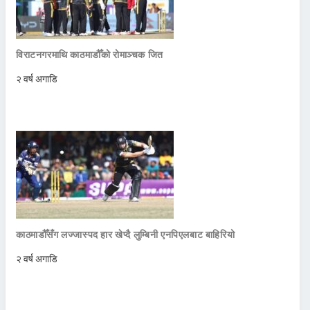
विराटनगरमाथि काठमाडौँको रोमाञ्चक जित
२ वर्ष अगाडि
काठमाडौँसँग लज्जास्पद हार खेप्दै लुम्बिनी एनपिएलबाट बाहिरियो
२ वर्ष अगाडि