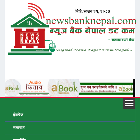
होमपेज
समाचार