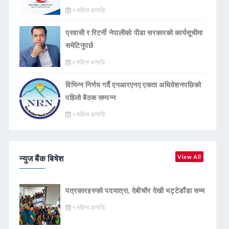
१ महिना अगाडि
प्रवासी र रिटर्नी नेपालीको पीडा सरकारको कार्यसूचीमा
समेटिनुपर्छ
४ महिना अगाडि
विभिन्न निर्णय गर्दै एनआरएनए एकता अधिवेशनपछिको
पहिलो बैठक सम्पन्न
५ महिना अगाडि
न्युज बैंक बिषेश
View All
पत्रकारहरुको पदयात्रा, देबीचौर देखी भट्टेडाँडा सम्म
१ महिना अगाडि