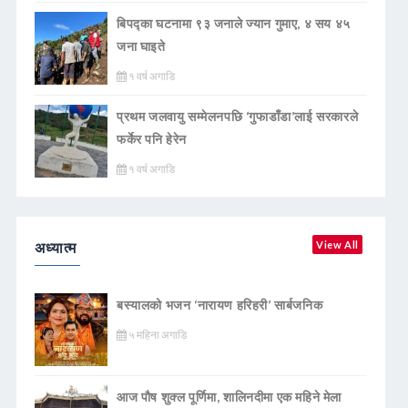
बिपद्का घटनामा ९३ जनाले ज्यान गुमाए, ४ सय ४५
जना घाइते
१ वर्ष अगाडि
प्रथम जलवायु सम्मेलनपछि ‘गुफाडाँडा’लाई सरकारले
फर्केर पनि हेरेन
१ वर्ष अगाडि
अध्यात्म
View All
बस्यालको भजन ‘नारायण हरिहरी’ सार्बजनिक
५ महिना अगाडि
आज पौष शुक्ल पूर्णिमा, शालिनदीमा एक महिने मेला