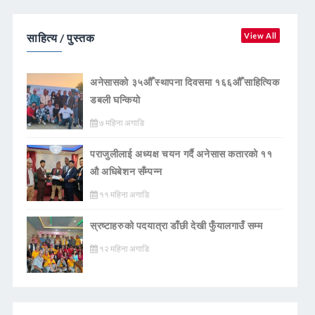
साहित्य / पुस्तक
View All
अनेसासको ३५औँ स्थापना दिवसमा १६६औँ साहित्यिक
डबली घन्कियाे
७ महिना अगाडि
पराजुलीलाई अध्यक्ष चयन गर्दै अनेसास कतारको ११
औ अधिबेशन सँम्पन्न
११ महिना अगाडि
स्रष्टाहरुको पदयात्रा डाँछी देखी फुँयालगाउँ सम्म
१२ महिना अगाडि