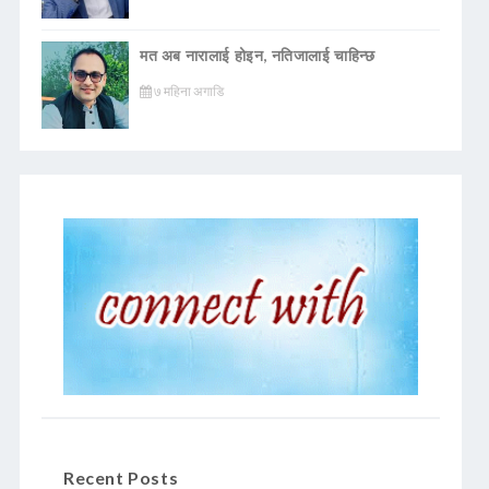
मत अब नारालाई होइन, नतिजालाई चाहिन्छ
७ महिना अगाडि
Recent Posts