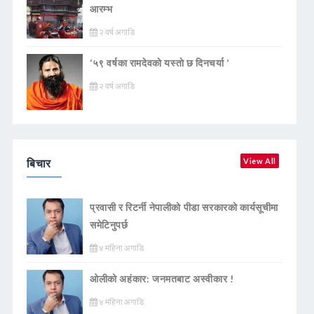
आरम्भ
२ वर्ष अगाडि
‘५९ वर्षका रामदेवकाे यस्ताे छ दिनचर्या ’
२ वर्ष अगाडि
बिचार
View All
प्रवासी र रिटर्नी नेपालीको पीडा सरकारको कार्यसूचीमा
समेटिनुपर्छ
४ महिना अगाडि
ओलीको अहंकार: जनमतबाट अस्वीकार !
४ महिना अगाडि