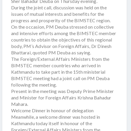
Sher Bahadur Deuba on Thursday evening.
During the joint call, discussion was held on the
issues of mutual interests and benefits for the
progress and prosperity of the BIMSTEC region.
On the occasion, PM Deuba stressed on collective
and intensive efforts among the BIMSTEC member
countries to obtain the objectives of this regional
body, PM’s Advisor on Foreign Affairs, Dr Dinesh
Bhattarai, quoted PM Deuba as saying.
The Foreign/External Affairs Ministers from the
BIMSTEC member countries who arrived in
Kathmandu to take part in the 15th ministerial
BIMSTEC meeting had a joint call on PM Deuba
following the meeting.
Present in the meeting was Deputy Prime Minister
and Minister for Foreign Affairs Krishna Bahadur
Mahara.
Welcome Dinner in honour of delegation
Meanwhile, a welcome dinner was hosted in
Kathmandu today itself in honour of the
Foreign/External Affairs Ministers from the